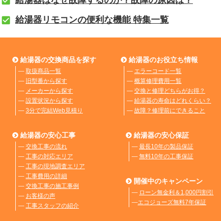
給湯器リモコンの便利な機能 特集一覧
給湯器の交換商品を探す
給湯器のお役立ち情報
―
取扱商品一覧
―
エラーコード一覧
―
旧型番から探す
―
概算修理費用一覧
―
メーカーから探す
―
交換と修理どちらがお得？
―
設置状況から探す
―
給湯器の寿命はどれくらい？
―
3分で完結Web見積り
―
故障？修理前にできること
給湯器の安心工事
給湯器の安心保証
―
交換工事の流れ
―
最長10年の製品保証
―
工事の対応エリア
―
無料10年の工事保証
―
工事の現地調査エリア
―
工事費用の詳細
開催中のキャンペーン
―
交換工事の施工事例
―
ローン無金利＆1,000円割引
―
お客様の声
―
エコジョーズ無料7年保証
―
工事スタッフの紹介