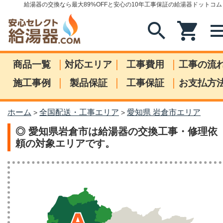
給湯器の交換なら最大89%OFFと安心の10年工事保証の給湯器ドットコム
search
shopping_cart
me
|
|
|
商品一覧
対応エリア
工事費用
工事の流
|
|
|
施工事例
製品保証
工事保証
お支払方
ホーム
全国配送・工事エリア
愛知県 岩倉市エリア
>
>
◎ 愛知県岩倉市は給湯器の交換工事・修理依
頼の対象エリアです。