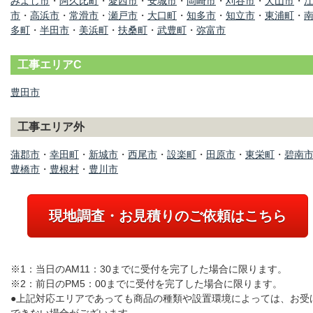
みよし市
・
阿久比町
・
愛西市
・
安城市
・
岡崎市
・
刈谷市
・
犬山市
・
市
・
高浜市
・
常滑市
・
瀬戸市
・
大口町
・
知多市
・
知立市
・
東浦町
・
多町
・
半田市
・
美浜町
・
扶桑町
・
武豊町
・
弥富市
工事エリアC
豊田市
工事エリア外
蒲郡市
・
幸田町
・
新城市
・
西尾市
・
設楽町
・
田原市
・
東栄町
・
碧南
豊橋市
・
豊根村
・
豊川市
現地調査・お見積りのご依頼はこちら
※1：当日のAM11：30までに受付を完了した場合に限ります。
※2：前日のPM5：00までに受付を完了した場合に限ります。
●上記対応エリアであっても商品の種類や設置環境によっては、お受