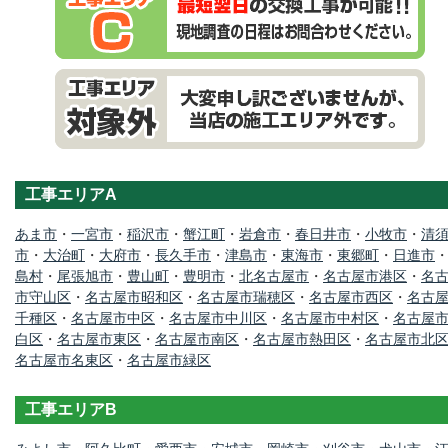
工事エリアA
あま市
・
一宮市
・
稲沢市
・
蟹江町
・
岩倉市
・
春日井市
・
小牧市
・
清
市
・
大治町
・
大府市
・
長久手市
・
津島市
・
東海市
・
東郷町
・
日進市
島村
・
尾張旭市
・
豊山町
・
豊明市
・
北名古屋市
・
名古屋市港区
・
名
市守山区
・
名古屋市昭和区
・
名古屋市瑞穂区
・
名古屋市西区
・
名古
千種区
・
名古屋市中区
・
名古屋市中川区
・
名古屋市中村区
・
名古屋
白区
・
名古屋市東区
・
名古屋市南区
・
名古屋市熱田区
・
名古屋市北
名古屋市名東区
・
名古屋市緑区
工事エリアB