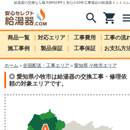
給湯器の交換なら最大89%OFFと安心の10年工事保証の給湯器ドットコム
search
shopping_cart
me
|
|
|
商品一覧
対応エリア
工事費用
工事の流
|
|
|
施工事例
製品保証
工事保証
お支払方
ホーム
全国配送・工事エリア
愛知県 小牧市エリア
>
>
◎ 愛知県小牧市は給湯器の交換工事・修理依
頼の対象エリアです。