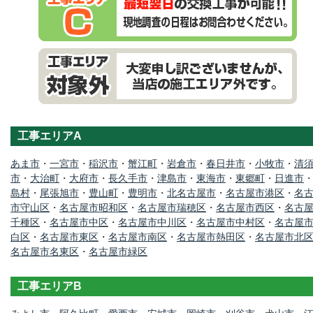
工事エリアA
あま市
・
一宮市
・
稲沢市
・
蟹江町
・
岩倉市
・
春日井市
・
小牧市
・
清
市
・
大治町
・
大府市
・
長久手市
・
津島市
・
東海市
・
東郷町
・
日進市
島村
・
尾張旭市
・
豊山町
・
豊明市
・
北名古屋市
・
名古屋市港区
・
名
市守山区
・
名古屋市昭和区
・
名古屋市瑞穂区
・
名古屋市西区
・
名古
千種区
・
名古屋市中区
・
名古屋市中川区
・
名古屋市中村区
・
名古屋
白区
・
名古屋市東区
・
名古屋市南区
・
名古屋市熱田区
・
名古屋市北
名古屋市名東区
・
名古屋市緑区
工事エリアB