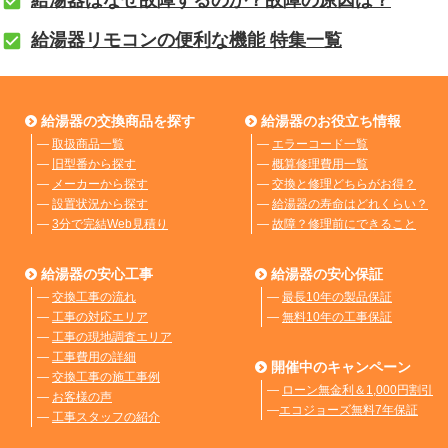
給湯器リモコンの便利な機能 特集一覧
給湯器の交換商品を探す
給湯器のお役立ち情報
―
取扱商品一覧
―
エラーコード一覧
―
旧型番から探す
―
概算修理費用一覧
―
メーカーから探す
―
交換と修理どちらがお得？
―
設置状況から探す
―
給湯器の寿命はどれくらい？
―
3分で完結Web見積り
―
故障？修理前にできること
給湯器の安心工事
給湯器の安心保証
―
交換工事の流れ
―
最長10年の製品保証
―
工事の対応エリア
―
無料10年の工事保証
―
工事の現地調査エリア
―
工事費用の詳細
開催中のキャンペーン
―
交換工事の施工事例
―
ローン無金利＆1,000円割引
―
お客様の声
―
エコジョーズ無料7年保証
―
工事スタッフの紹介