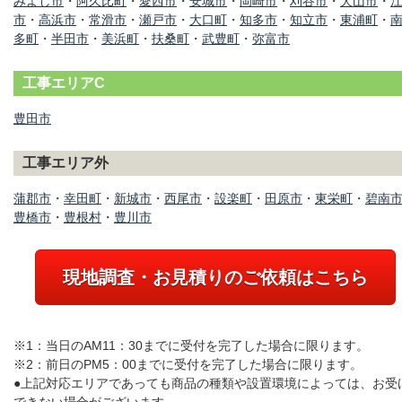
みよし市
・
阿久比町
・
愛西市
・
安城市
・
岡崎市
・
刈谷市
・
犬山市
・
市
・
高浜市
・
常滑市
・
瀬戸市
・
大口町
・
知多市
・
知立市
・
東浦町
・
多町
・
半田市
・
美浜町
・
扶桑町
・
武豊町
・
弥富市
工事エリアC
豊田市
工事エリア外
蒲郡市
・
幸田町
・
新城市
・
西尾市
・
設楽町
・
田原市
・
東栄町
・
碧南
豊橋市
・
豊根村
・
豊川市
現地調査・お見積りのご依頼はこちら
※1：当日のAM11：30までに受付を完了した場合に限ります。
※2：前日のPM5：00までに受付を完了した場合に限ります。
●上記対応エリアであっても商品の種類や設置環境によっては、お受