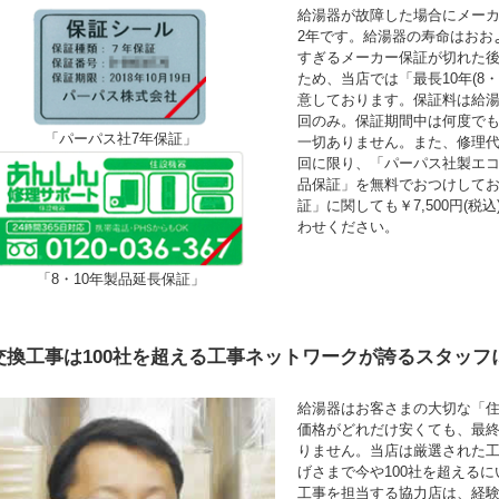
給湯器が故障した場合にメーカ
2年です。給湯器の寿命はおお
すぎるメーカー保証が切れた
ため、当店では「最長10年(8
意しております。保証料は給湯
回のみ。保証期間中は何度で
「パーパス社7年保証」
一切ありません。また、修理
回に限り、「パーパス社製エコ
品保証」を無料でおつけして
証」に関しても￥7,500円(
わせください。
「8・10年製品延長保証」
交換工事は100社を超える工事ネットワークが誇るスタッフ
給湯器はお客さまの大切な「
価格がどれだけ安くても、最
りません。当店は厳選された
げさまで今や100社を超える
工事を担当する協力店は、経験年