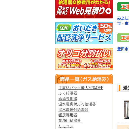
みよし
市
・
東
豊田市
愛
工事込パック最大89%OFF
ふろ給湯器
給湯専用器
温水暖房付ふろ給湯器
温水暖房付給湯器
暖房専用器
業務用給湯器
リモコン