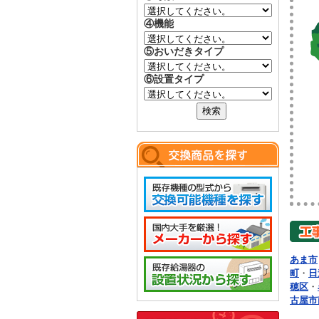
④機能
⑤おいだきタイプ
⑥設置タイプ
あま市
町
・
日
穂区
・
古屋市