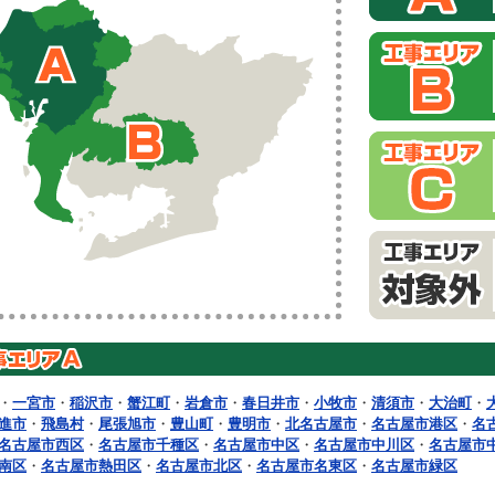
・
一宮市
・
稲沢市
・
蟹江町
・
岩倉市
・
春日井市
・
小牧市
・
清須市
・
大治町
・
進市
・
飛島村
・
尾張旭市
・
豊山町
・
豊明市
・
北名古屋市
・
名古屋市港区
・
名
名古屋市西区
・
名古屋市千種区
・
名古屋市中区
・
名古屋市中川区
・
名古屋市
南区
・
名古屋市熱田区
・
名古屋市北区
・
名古屋市名東区
・
名古屋市緑区