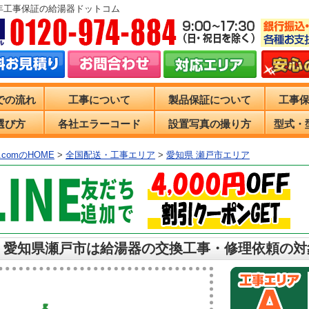
0年工事保証の給湯器ドットコム
での流れ
工事について
製品保証について
工事
選び方
各社エラーコード
設置写真の撮り方
型式・
comのHOME
>
全国配送・工事エリア
>
愛知県 瀬戸市エリア
 愛知県瀬戸市は給湯器の交換工事・修理依頼の