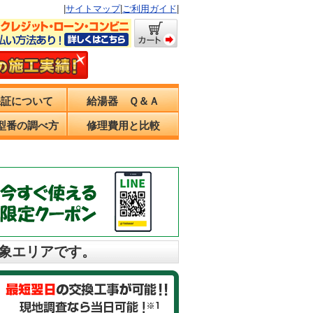
|
サイトマップ
|
ご利用ガイド
|
保証について
給湯器 Ｑ＆Ａ
型番の調べ方
修理費用と比較
対象エリアです。