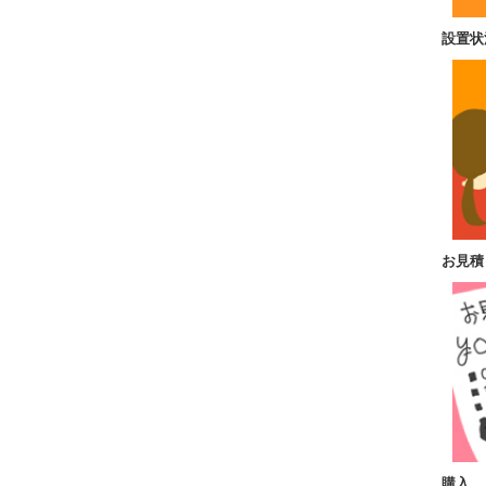
設置状
お見積
購入