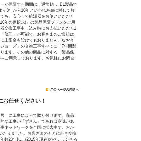
ーが保証する期間は、通常1年、BL製品で
よそ8年から10年といわれ寿命に対して短
後でも、安心して給湯器をお使いいただく
・10年の選択式)」の製品保証プランをご用
器交換工事申し込み時にお支払いただく1
も「修理」が可能で、お客さまのご負担は
代に上限金も設けてもおりません。なお今
ジョーズ」の交換工事すべてに「7年間製
おります。その他の商品に対する「製品保
税込)～ご用意しております。お気軽にお問合
にお任せください！
住居」に工事によって取り付けます。商品
終的な工事が「ずさん」であれば意味があ
工事ネットワークを全国に拡大中で、おか
にいたりました。お客さまのもとに赴き交換
数20年以上(2015年現在)のベテランぞろ