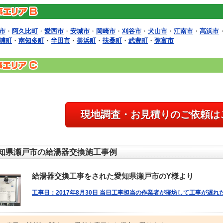
市
・
阿久比町
・
愛西市
・
安城市
・
岡崎市
・
刈谷市
・
犬山市
・
江南市
・
高浜市
浦町
・
南知多町
・
半田市
・
美浜町
・
扶桑町
・
武豊町
・
弥富市
現地調査・お見積りのご依頼は
知県瀬戸市の給湯器交換施工事例
給湯器交換工事をされた愛知県瀬戸市のY様より
工事日：2017年8月30日 当日工事担当の作業者が寝坊して工事が遅