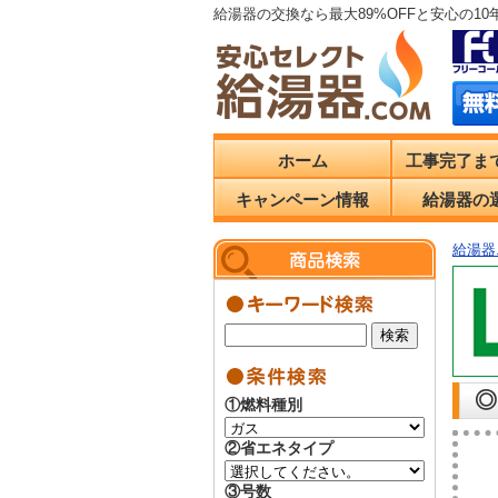
給湯器の交換なら最大89%OFFと安心の1
ホーム
工事完了ま
キャンペーン情報
給湯器の
給湯器.
◎
①燃料種別
②省エネタイプ
③号数