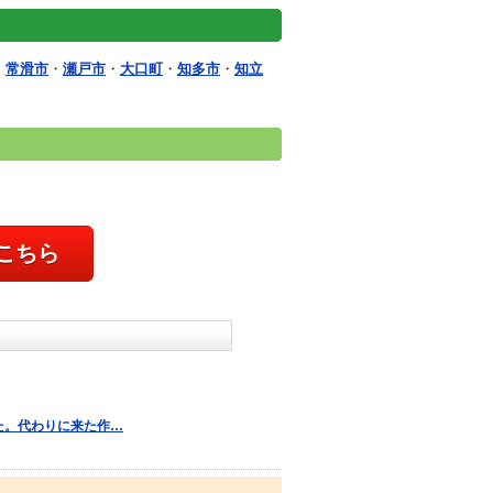
・
常滑市
・
瀬戸市
・
大口町
・
知多市
・
知立
こちら
れた。代わりに来た作…