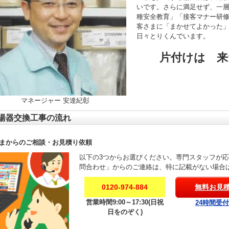
いです。さらに満足せず、一
種安全教育」「接客マナー研
客さまに「まかせてよかった
日々とりくんでいます。
片付けは 来
マネージャー 安達紀彰
湯器交換工事の流れ
まからのご相談・お見積り依頼
以下の3つからお選びください。専門スタッフが
問合わせ」からのご連絡は、特に記載がない場合
0120-974-884
無料お見
営業時間9:00～17:30(日祝
24時間受
日をのぞく)