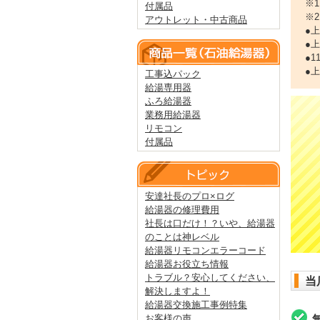
※
付属品
※
アウトレット・中古商品
●
●
●
●
工事込パック
給湯専用器
ふろ給湯器
業務用給湯器
リモコン
付属品
安達社長のプロ×ログ
給湯器の修理費用
社長は口だけ！？いや、給湯器
のことは神レベル
給湯器リモコンエラーコード
給湯器お役立ち情報
トラブル？安心してください、
当
解決しますよ！
給湯器交換施工事例特集
お客様の声