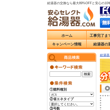
給湯器の交換なら最大89%OFFと安心の1
ホーム
工事完了ま
キャンペーン情報
給湯器の
給湯器.
◎
①燃料種別
②省エネタイプ
③号数