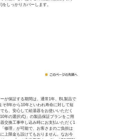
0年)をしっかりカバーします。
ーが保証する期間は、通常1年、BL製品で
よそ8年から10年といわれ寿命に対して短
後でも、安心して給湯器をお使いいただく
・10年の選択式)」の製品保証プランをご用
器交換工事申し込み時にお支払いただく1
も「修理」が可能で、お客さまのご負担は
代に上限金も設けてもおりません。なお今