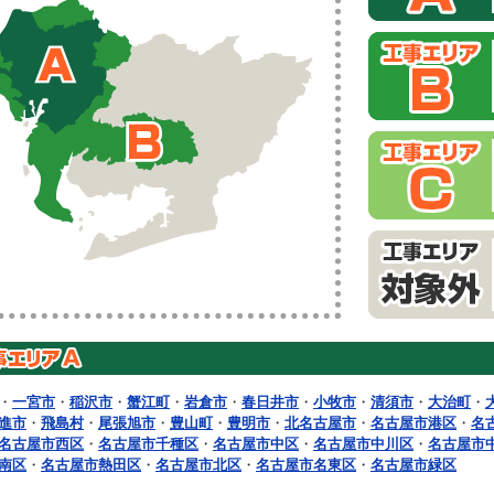
・
一宮市
・
稲沢市
・
蟹江町
・
岩倉市
・
春日井市
・
小牧市
・
清須市
・
大治町
・
進市
・
飛島村
・
尾張旭市
・
豊山町
・
豊明市
・
北名古屋市
・
名古屋市港区
・
名
名古屋市西区
・
名古屋市千種区
・
名古屋市中区
・
名古屋市中川区
・
名古屋市
南区
・
名古屋市熱田区
・
名古屋市北区
・
名古屋市名東区
・
名古屋市緑区