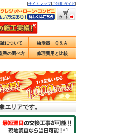
|
サイトマップ
|
ご利用ガイド
|
保証について
給湯器 Ｑ＆Ａ
型番の調べ方
修理費用と比較
対象エリアです。