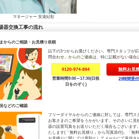
マネージャー 安達紀彰
湯器交換工事の流れ
まからのご相談・お見積り依頼
以下の3つからお選びください。専門スタッフが
問合わせ」からのご連絡は、特に記載がない場合
0120-974-884
無料お見
営業時間9:00～17:30(日祝
24時間受
日をのぞく)
況などのご確認
フリーダイヤルからのご連絡に対しては、専門ス
お客さまのご希望をうかがいます。そのさいに見
器の設置写真をお送りいただく場合もございます
たします(「無料お見積り」から写真添付)。「無
お見積りに関しては原則としてメールにて返信さ