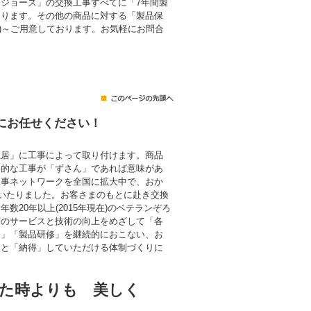
ジョーズ」の交換工事すべてに「7年間製
おります。その他の商品に対する「製品保
税込)～ご用意しております。お気軽にお問合
にお任せください！
住居」に工事によって取り付けます。商品
終的な工事が「ずさん」であれば意味があ
工事ネットワークを全国に拡大中で、おか
にいたりました。お客さまのもとに赴き交換
数20年以上(2015年現在)のベテランぞろ
層のサービスと技術の向上をめざして「各
修」「製品研修」を継続的におこない、お
」と「納得」していただける体制づくりに
た時よりも 美しく