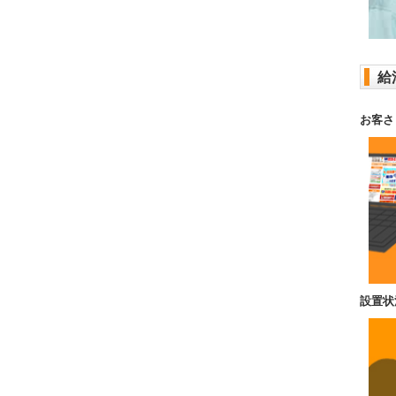
給
お客さ
設置状