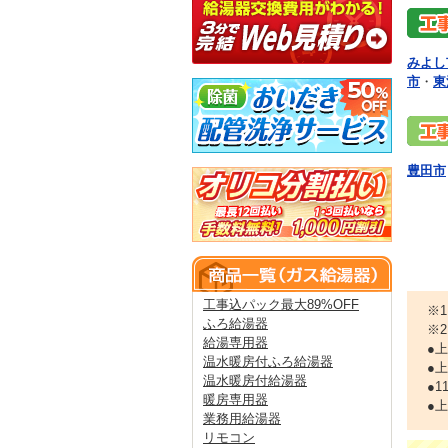
みよし
市
・
東
豊田市
工事込パック最大89%OFF
※
ふろ給湯器
※
給湯専用器
●
温水暖房付ふろ給湯器
●
温水暖房付給湯器
●
暖房専用器
●
業務用給湯器
リモコン