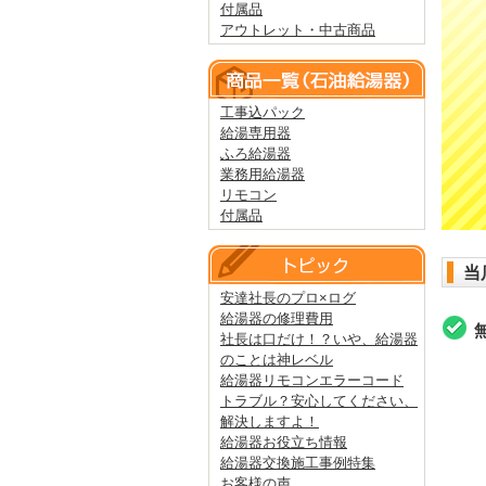
付属品
アウトレット・中古商品
工事込パック
給湯専用器
ふろ給湯器
業務用給湯器
リモコン
付属品
当
安達社長のプロ×ログ
給湯器の修理費用
社長は口だけ！？いや、給湯器
のことは神レベル
給湯器リモコンエラーコード
トラブル？安心してください、
解決しますよ！
給湯器お役立ち情報
給湯器交換施工事例特集
お客様の声