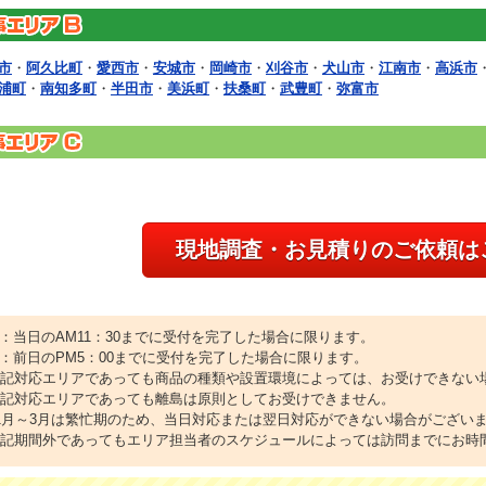
市
・
阿久比町
・
愛西市
・
安城市
・
岡崎市
・
刈谷市
・
犬山市
・
江南市
・
高浜市
浦町
・
南知多町
・
半田市
・
美浜町
・
扶桑町
・
武豊町
・
弥富市
現地調査・お見積りのご依頼は
1：当日のAM11：30までに受付を完了した場合に限ります。
2：前日のPM5：00までに受付を完了した場合に限ります。
上記対応エリアであっても商品の種類や設置環境によっては、お受けできない
上記対応エリアであっても離島は原則としてお受けできません。
11月～3月は繁忙期のため、当日対応または翌日対応ができない場合がござい
上記期間外であってもエリア担当者のスケジュールによっては訪問までにお時