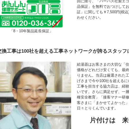
回に限り、「パーパス社製エコ
品保証」を無料でおつけして
証」に関しても￥7,500円(
わせください。
「8・10年製品延長保証」
交換工事は100社を超える工事ネットワークが誇るスタッフ
給湯器はお客さまの大切な「
価格がどれだけ安くても、最
りません。当店は厳選された
げさまで今や100社を超える
工事を担当する協力店は、経験年
いです。さらに満足せず、一
種安全教育」「接客マナー研
客さまに「まかせてよかった
日々とりくんでいます。
片付けは 来