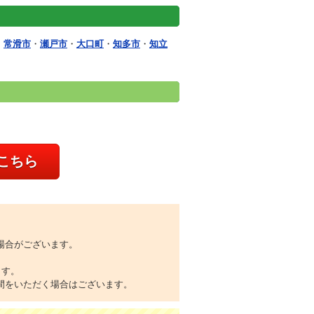
・
常滑市
・
瀬戸市
・
大口町
・
知多市
・
知立
こちら
場合がございます。
ます。
間をいただく場合はございます。