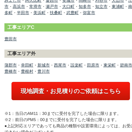
みよし市
・
阿久比町
・
愛西市
・
安城市
・
岡崎市
・
刈谷市
・
犬山市
・
市
・
高浜市
・
常滑市
・
瀬戸市
・
大口町
・
知多市
・
知立市
・
東浦町
・
多町
・
半田市
・
美浜町
・
扶桑町
・
武豊町
・
弥富市
工事エリアC
豊田市
工事エリア外
蒲郡市
・
幸田町
・
新城市
・
西尾市
・
設楽町
・
田原市
・
東栄町
・
碧南
豊橋市
・
豊根村
・
豊川市
現地調査・お見積りのご依頼はこちら
※1：当日のAM11：30までに受付を完了した場合に限ります。
※2：前日のPM5：00までに受付を完了した場合に限ります。
●上記対応エリアであっても商品の種類や設置環境によっては、お受