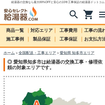
給湯器の交換なら最大89%OFFと安心の10年工事保証の給湯器ドットコム
search
shopping_cart
me
|
|
|
商品一覧
対応エリア
工事費用
工事の流
|
|
|
施工事例
製品保証
工事保証
お支払方
ホーム
全国配送・工事エリア
愛知県 知多市エリア
>
>
◎ 愛知県知多市は給湯器の交換工事・修理依
頼の対象エリアです。