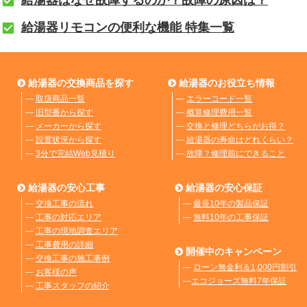
給湯器リモコンの便利な機能 特集一覧
給湯器の交換商品を探す
給湯器のお役立ち情報
―
取扱商品一覧
―
エラーコード一覧
―
旧型番から探す
―
概算修理費用一覧
―
メーカーから探す
―
交換と修理どちらがお得？
―
設置状況から探す
―
給湯器の寿命はどれくらい？
―
3分で完結Web見積り
―
故障？修理前にできること
給湯器の安心工事
給湯器の安心保証
―
交換工事の流れ
―
最長10年の製品保証
―
工事の対応エリア
―
無料10年の工事保証
―
工事の現地調査エリア
―
工事費用の詳細
開催中のキャンペーン
―
交換工事の施工事例
―
ローン無金利＆1,000円割引
―
お客様の声
―
エコジョーズ無料7年保証
―
工事スタッフの紹介