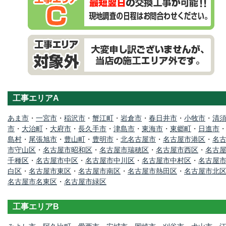
工事エリアA
あま市
・
一宮市
・
稲沢市
・
蟹江町
・
岩倉市
・
春日井市
・
小牧市
・
清
市
・
大治町
・
大府市
・
長久手市
・
津島市
・
東海市
・
東郷町
・
日進市
島村
・
尾張旭市
・
豊山町
・
豊明市
・
北名古屋市
・
名古屋市港区
・
名
市守山区
・
名古屋市昭和区
・
名古屋市瑞穂区
・
名古屋市西区
・
名古
千種区
・
名古屋市中区
・
名古屋市中川区
・
名古屋市中村区
・
名古屋
白区
・
名古屋市東区
・
名古屋市南区
・
名古屋市熱田区
・
名古屋市北
名古屋市名東区
・
名古屋市緑区
工事エリアB