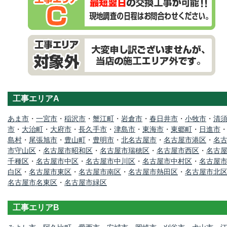
工事エリアA
あま市
・
一宮市
・
稲沢市
・
蟹江町
・
岩倉市
・
春日井市
・
小牧市
・
清
市
・
大治町
・
大府市
・
長久手市
・
津島市
・
東海市
・
東郷町
・
日進市
島村
・
尾張旭市
・
豊山町
・
豊明市
・
北名古屋市
・
名古屋市港区
・
名
市守山区
・
名古屋市昭和区
・
名古屋市瑞穂区
・
名古屋市西区
・
名古
千種区
・
名古屋市中区
・
名古屋市中川区
・
名古屋市中村区
・
名古屋
白区
・
名古屋市東区
・
名古屋市南区
・
名古屋市熱田区
・
名古屋市北
名古屋市名東区
・
名古屋市緑区
工事エリアB