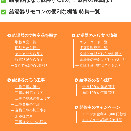
給湯器リモコンの便利な機能 特集一覧
給湯器の交換商品を探す
給湯器のお役立ち情報
―
取扱商品一覧
―
エラーコード一覧
―
旧型番から探す
―
概算修理費用一覧
―
メーカーから探す
―
交換と修理どちらがお得？
―
設置状況から探す
―
給湯器の寿命はどれくらい？
―
3分で完結Web見積り
―
故障？修理前にできること
給湯器の安心工事
給湯器の安心保証
―
交換工事の流れ
―
最長10年の製品保証
―
工事の対応エリア
―
無料10年の工事保証
―
工事の現地調査エリア
―
工事費用の詳細
開催中のキャンペーン
―
交換工事の施工事例
―
ローン無金利＆1,000円割引
―
お客様の声
―
エコジョーズ無料7年保証
―
工事スタッフの紹介