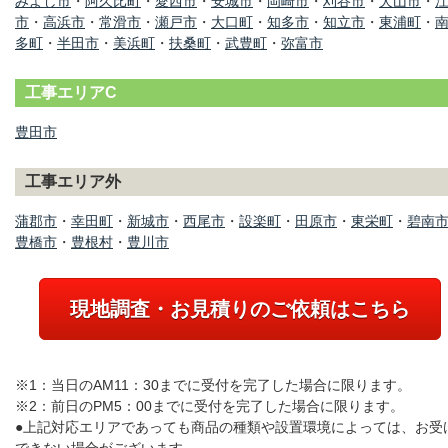
みよし市
・
阿久比町
・
愛西市
・
安城市
・
岡崎市
・
刈谷市
・
犬山市
・
市
・
高浜市
・
常滑市
・
瀬戸市
・
大口町
・
知多市
・
知立市
・
東浦町
・
多町
・
半田市
・
美浜町
・
扶桑町
・
武豊町
・
弥富市
工事エリアC
豊田市
工事エリア外
蒲郡市
・
幸田町
・
新城市
・
西尾市
・
設楽町
・
田原市
・
東栄町
・
碧南
豊橋市
・
豊根村
・
豊川市
現地調査・お見積りのご依頼はこちら
※1：当日のAM11：30までに受付を完了した場合に限ります。
※2：前日のPM5：00までに受付を完了した場合に限ります。
●上記対応エリアであっても商品の種類や設置環境によっては、お受