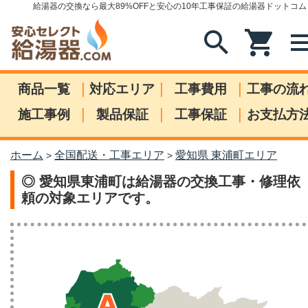
給湯器の交換なら最大89%OFFと安心の10年工事保証の給湯器ドットコム
search
shopping_cart
me
|
|
|
商品一覧
対応エリア
工事費用
工事の流
|
|
|
施工事例
製品保証
工事保証
お支払方
ホーム
全国配送・工事エリア
愛知県 東浦町エリア
>
>
◎ 愛知県東浦町は給湯器の交換工事・修理依
頼の対象エリアです。