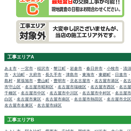
工事エリアA
あま市
・
一宮市
・
稲沢市
・
蟹江町
・
岩倉市
・
春日井市
・
小牧市
・
清
市
・
大治町
・
大府市
・
長久手市
・
津島市
・
東海市
・
東郷町
・
日進市
島村
・
尾張旭市
・
豊山町
・
豊明市
・
北名古屋市
・
名古屋市港区
・
名
市守山区
・
名古屋市昭和区
・
名古屋市瑞穂区
・
名古屋市西区
・
名古
千種区
・
名古屋市中区
・
名古屋市中川区
・
名古屋市中村区
・
名古屋
白区
・
名古屋市東区
・
名古屋市南区
・
名古屋市熱田区
・
名古屋市北
名古屋市名東区
・
名古屋市緑区
工事エリアB