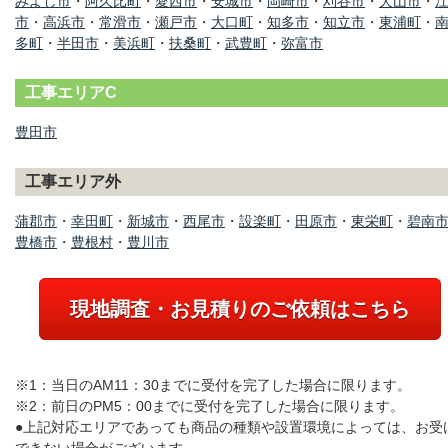
みよし市
・
阿久比町
・
愛西市
・
安城市
・
岡崎市
・
刈谷市
・
犬山市
・
市
・
高浜市
・
常滑市
・
瀬戸市
・
大口町
・
知多市
・
知立市
・
東浦町
・
多町
・
半田市
・
美浜町
・
扶桑町
・
武豊町
・
弥富市
工事エリアC
豊田市
工事エリア外
蒲郡市
・
幸田町
・
新城市
・
西尾市
・
設楽町
・
田原市
・
東栄町
・
碧南
豊橋市
・
豊根村
・
豊川市
現地調査・お見積りのご依頼はこちら
※1：当日のAM11：30までに受付を完了した場合に限ります。
※2：前日のPM5：00までに受付を完了した場合に限ります。
●上記対応エリアであっても商品の種類や設置環境によっては、お受