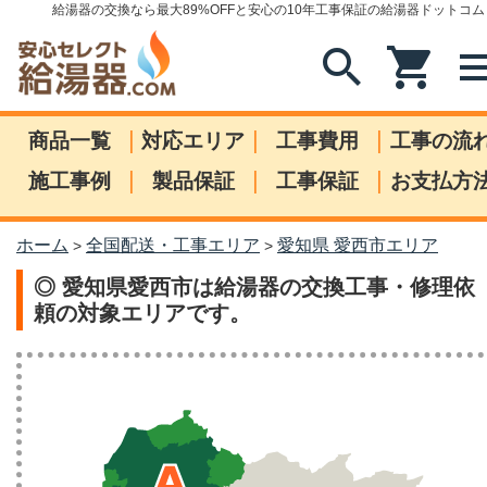
給湯器の交換なら最大89%OFFと安心の10年工事保証の給湯器ドットコム
search
shopping_cart
me
|
|
|
商品一覧
対応エリア
工事費用
工事の流
|
|
|
施工事例
製品保証
工事保証
お支払方
ホーム
全国配送・工事エリア
愛知県 愛西市エリア
>
>
◎ 愛知県愛西市は給湯器の交換工事・修理依
頼の対象エリアです。