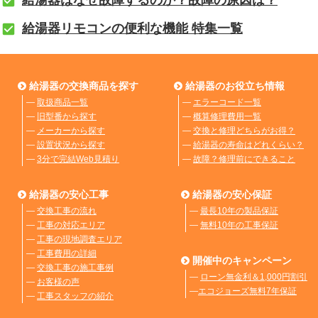
給湯器リモコンの便利な機能 特集一覧
給湯器の交換商品を探す
給湯器のお役立ち情報
―
取扱商品一覧
―
エラーコード一覧
―
旧型番から探す
―
概算修理費用一覧
―
メーカーから探す
―
交換と修理どちらがお得？
―
設置状況から探す
―
給湯器の寿命はどれくらい？
―
3分で完結Web見積り
―
故障？修理前にできること
給湯器の安心工事
給湯器の安心保証
―
交換工事の流れ
―
最長10年の製品保証
―
工事の対応エリア
―
無料10年の工事保証
―
工事の現地調査エリア
―
工事費用の詳細
開催中のキャンペーン
―
交換工事の施工事例
―
ローン無金利＆1,000円割引
―
お客様の声
―
エコジョーズ無料7年保証
―
工事スタッフの紹介