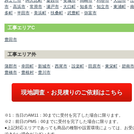
みよし市
・
阿久比町
・
愛西市
・
安城市
・
岡崎市
・
刈谷市
・
犬山市
・
市
・
高浜市
・
常滑市
・
瀬戸市
・
大口町
・
知多市
・
知立市
・
東浦町
・
多町
・
半田市
・
美浜町
・
扶桑町
・
武豊町
・
弥富市
工事エリアC
豊田市
工事エリア外
蒲郡市
・
幸田町
・
新城市
・
西尾市
・
設楽町
・
田原市
・
東栄町
・
碧南
豊橋市
・
豊根村
・
豊川市
現地調査・お見積りのご依頼はこちら
※1：当日のAM11：30までに受付を完了した場合に限ります。
※2：前日のPM5：00までに受付を完了した場合に限ります。
●上記対応エリアであっても商品の種類や設置環境によっては、お受