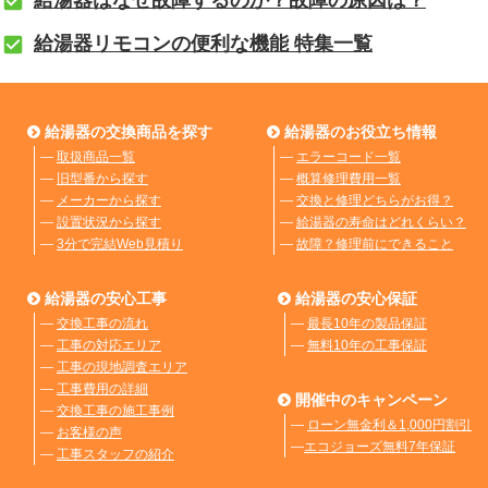
給湯器リモコンの便利な機能 特集一覧
給湯器の交換商品を探す
給湯器のお役立ち情報
―
取扱商品一覧
―
エラーコード一覧
―
旧型番から探す
―
概算修理費用一覧
―
メーカーから探す
―
交換と修理どちらがお得？
―
設置状況から探す
―
給湯器の寿命はどれくらい？
―
3分で完結Web見積り
―
故障？修理前にできること
給湯器の安心工事
給湯器の安心保証
―
交換工事の流れ
―
最長10年の製品保証
―
工事の対応エリア
―
無料10年の工事保証
―
工事の現地調査エリア
―
工事費用の詳細
開催中のキャンペーン
―
交換工事の施工事例
―
ローン無金利＆1,000円割引
―
お客様の声
―
エコジョーズ無料7年保証
―
工事スタッフの紹介