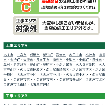
工事エリアA
あま市
・
一宮市
・
稲沢市
・
蟹江町
・
岩倉市
・
春日井市
・
小牧市
・
清
市
・
大治町
・
大府市
・
長久手市
・
津島市
・
東海市
・
東郷町
・
日進市
島村
・
尾張旭市
・
豊山町
・
豊明市
・
北名古屋市
・
名古屋市港区
・
名
市守山区
・
名古屋市昭和区
・
名古屋市瑞穂区
・
名古屋市西区
・
名古
千種区
・
名古屋市中区
・
名古屋市中川区
・
名古屋市中村区
・
名古屋
白区
・
名古屋市東区
・
名古屋市南区
・
名古屋市熱田区
・
名古屋市北
名古屋市名東区
・
名古屋市緑区
工事エリアB