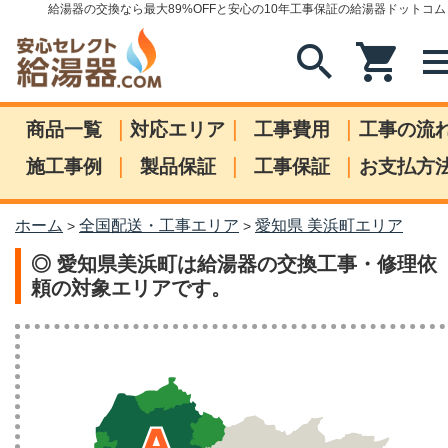
給湯器の交換なら最大89%OFFと安心の10年工事保証の給湯器ドットコム
search
shopping_cart
me
|
|
|
商品一覧
対応エリア
工事費用
工事の流
|
|
|
施工事例
製品保証
工事保証
お支払方
ホーム
全国配送・工事エリア
愛知県 美浜町エリア
>
>
◎ 愛知県美浜町は給湯器の交換工事・修理依
頼の対象エリアです。