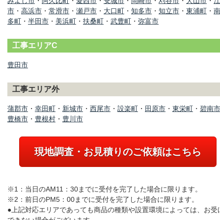
みよし市
・
阿久比町
・
愛西市
・
安城市
・
岡崎市
・
刈谷市
・
犬山市
・
市
・
高浜市
・
常滑市
・
瀬戸市
・
大口町
・
知多市
・
知立市
・
東浦町
・
多町
・
半田市
・
美浜町
・
扶桑町
・
武豊町
・
弥富市
工事エリアC
豊田市
工事エリア外
蒲郡市
・
幸田町
・
新城市
・
西尾市
・
設楽町
・
田原市
・
東栄町
・
碧南
豊橋市
・
豊根村
・
豊川市
現地調査・お見積りのご依頼はこちら
※1：当日のAM11：30までに受付を完了した場合に限ります。
※2：前日のPM5：00までに受付を完了した場合に限ります。
●上記対応エリアであっても商品の種類や設置環境によっては、お受