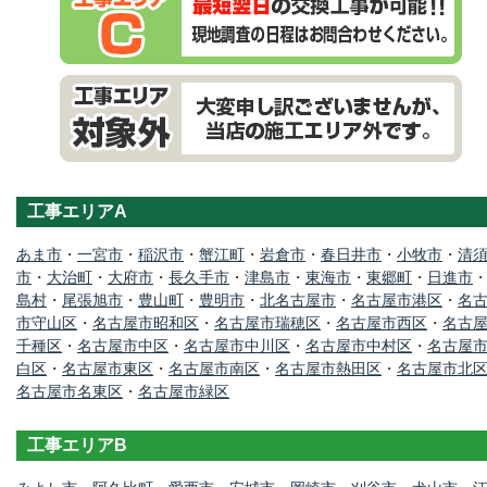
工事エリアA
あま市
・
一宮市
・
稲沢市
・
蟹江町
・
岩倉市
・
春日井市
・
小牧市
・
清
市
・
大治町
・
大府市
・
長久手市
・
津島市
・
東海市
・
東郷町
・
日進市
島村
・
尾張旭市
・
豊山町
・
豊明市
・
北名古屋市
・
名古屋市港区
・
名
市守山区
・
名古屋市昭和区
・
名古屋市瑞穂区
・
名古屋市西区
・
名古
千種区
・
名古屋市中区
・
名古屋市中川区
・
名古屋市中村区
・
名古屋
白区
・
名古屋市東区
・
名古屋市南区
・
名古屋市熱田区
・
名古屋市北
名古屋市名東区
・
名古屋市緑区
工事エリアB