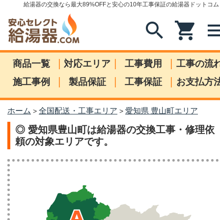
給湯器の交換なら最大89%OFFと安心の10年工事保証の給湯器ドットコム
search
shopping_cart
me
|
|
|
商品一覧
対応エリア
工事費用
工事の流
|
|
|
施工事例
製品保証
工事保証
お支払方
ホーム
全国配送・工事エリア
愛知県 豊山町エリア
>
>
◎ 愛知県豊山町は給湯器の交換工事・修理依
頼の対象エリアです。