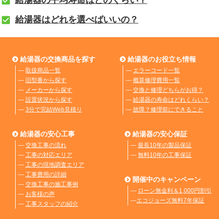
給湯器はどれを選べばいいの？
給湯器の交換商品を探す
給湯器のお役立ち情報
―
取扱商品一覧
―
エラーコード一覧
―
旧型番から探す
―
概算修理費用一覧
―
メーカーから探す
―
交換と修理どちらがお得？
―
設置状況から探す
―
給湯器の寿命はどれくらい？
―
3分で完結Web見積り
―
故障？修理前にできること
給湯器の安心工事
給湯器の安心保証
―
交換工事の流れ
―
最長10年の製品保証
―
工事の対応エリア
―
無料10年の工事保証
―
工事の現地調査エリア
―
工事費用の詳細
開催中のキャンペーン
―
交換工事の施工事例
―
ローン無金利＆1,000円割引
―
お客様の声
―
エコジョーズ無料7年保証
―
工事スタッフの紹介