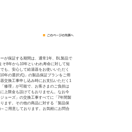
ーが保証する期間は、通常1年、BL製品で
よそ8年から10年といわれ寿命に対して短
後でも、安心して給湯器をお使いいただく
・10年の選択式)」の製品保証プランをご用
器交換工事申し込み時にお支払いただく1
も「修理」が可能で、お客さまのご負担は
代に上限金も設けてもおりません。なお今
ジョーズ」の交換工事すべてに「7年間製
おります。その他の商品に対する「製品保
税込)～ご用意しております。お気軽にお問合