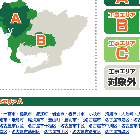
・
一宮市
・
稲沢市
・
蟹江町
・
岩倉市
・
春日井市
・
小牧市
・
清須市
・
大治町
・
進市
・
飛島村
・
尾張旭市
・
豊山町
・
豊明市
・
北名古屋市
・
名古屋市港区
・
名
名古屋市西区
・
名古屋市千種区
・
名古屋市中区
・
名古屋市中川区
・
名古屋市
南区
・
名古屋市熱田区
・
名古屋市北区
・
名古屋市名東区
・
名古屋市緑区