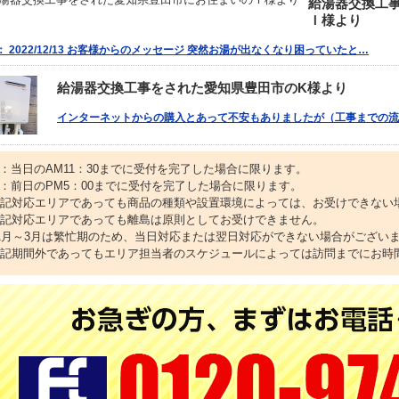
給湯器交換工
Ｉ様より
 2022/12/13 お客様からのメッセージ 突然お湯が出なくなり困っていたと…
給湯器交換工事をされた愛知県豊田市のK様より
インターネットからの購入とあって不安もありましたが（工事までの流
1：当日のAM11：30までに受付を完了した場合に限ります。
2：前日のPM5：00までに受付を完了した場合に限ります。
上記対応エリアであっても商品の種類や設置環境によっては、お受けできない
上記対応エリアであっても離島は原則としてお受けできません。
11月～3月は繁忙期のため、当日対応または翌日対応ができない場合がござい
上記期間外であってもエリア担当者のスケジュールによっては訪問までにお時