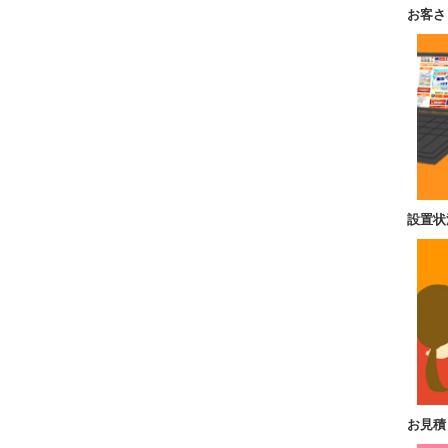
お客さ
設置状
お見積