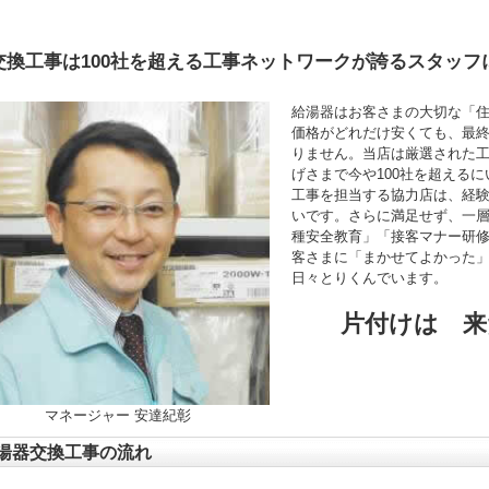
交換工事は100社を超える工事ネットワークが誇るスタッフ
給湯器はお客さまの大切な「
価格がどれだけ安くても、最
りません。当店は厳選された
げさまで今や100社を超える
工事を担当する協力店は、経験年
いです。さらに満足せず、一
種安全教育」「接客マナー研
客さまに「まかせてよかった
日々とりくんでいます。
片付けは 来
マネージャー 安達紀彰
湯器交換工事の流れ