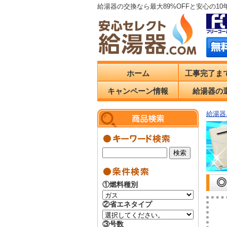
給湯器の交換なら最大89%OFFと安心の1
ホーム
工事完了ま
キャンペーン情報
給湯器の
給湯器.
◎
①燃料種別
②省エネタイプ
③号数