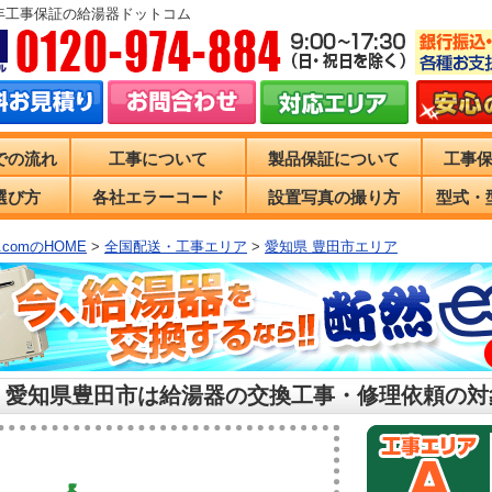
0年工事保証の給湯器ドットコム
での流れ
工事について
製品保証について
工事
選び方
各社エラーコード
設置写真の撮り方
型式・
comのHOME
>
全国配送・工事エリア
>
愛知県 豊田市エリア
 愛知県豊田市は給湯器の交換工事・修理依頼の