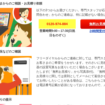
まからのご相談・お見積り依頼
以下の3つからお選びください。専門スタッフが
問合わせ」からのご連絡は、特に記載がない場合
0120-974-884
無料お見
営業時間9:00～17:30(日祝
24時間受
日をのぞく)
況などのご確認
フリーダイヤルからのご連絡に対しては、専門ス
お客さまのご希望をうかがいます。そのさいに見
器の設置写真をお送りいただく場合もございます
たします(「無料お見積り」から写真添付)。「無
お見積りに関しては原則としてメールにて返信さ
てお伺いしたいことがある場合は、ごちらからご
は電話番号記載が必須になっておりませんので、
りの提示