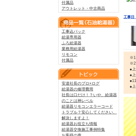
付属品
アウトレット・中古商品
工事日：
工事込パック
給湯専用器
ふろ給湯器
業務用給湯器
リモコン
※
付属品
※
●
●
●
安達社長のプロ×ログ
●
給湯器の修理費用
社長は口だけ！？いや、給湯器
のことは神レベル
給湯器リモコンエラーコード
トラブル？安心してください、
解決しますよ！
給湯器お役立ち情報
給湯器交換施工事例特集
お客様の声