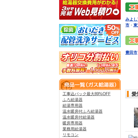
みよし
市
・
東
豊田市
愛
工事込パック最大89%OFF
ふろ給湯器
給湯専用器
温水暖房付ふろ給湯器
温水暖房付給湯器
暖房専用器
業務用給湯器
リモコン