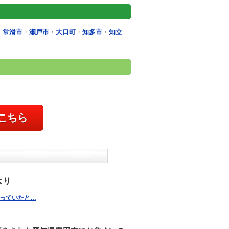
・
常滑市
・
瀬戸市
・
大口町
・
知多市
・
知立
こちら
より
り困っていたと…