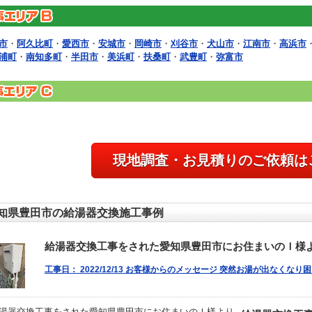
市
・
阿久比町
・
愛西市
・
安城市
・
岡崎市
・
刈谷市
・
犬山市
・
江南市
・
高浜市
浦町
・
南知多町
・
半田市
・
美浜町
・
扶桑町
・
武豊町
・
弥富市
現地調査・お見積りのご依頼は
知県豊田市の給湯器交換施工事例
給湯器交換工事をされた愛知県豊田市にお住まいのＩ様
工事日： 2022/12/13 お客様からのメッセージ 突然お湯が出なくな