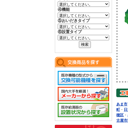
④機能
⑤おいだきタイプ
⑥設置タイプ
あま市
町
・
日
穂区
・
古屋市