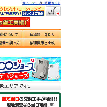
|
サイトマップ
|
ご利用ガイド
|
保証について
給湯器 Ｑ＆Ａ
型番の調べ方
修理費用と比較
対象エリアです。