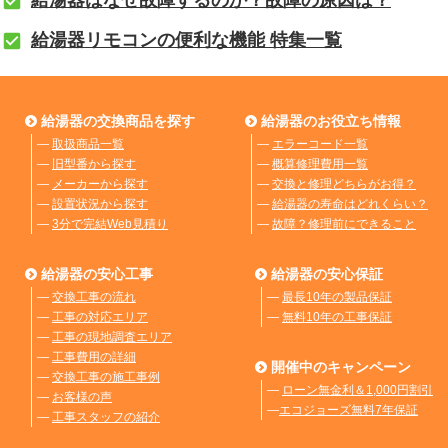
給湯器リモコンの便利な機能 特集一覧
給湯器の交換商品を探す
給湯器のお役立ち情報
―
取扱商品一覧
―
エラーコード一覧
―
旧型番から探す
―
概算修理費用一覧
―
メーカーから探す
―
交換と修理どちらがお得？
―
設置状況から探す
―
給湯器の寿命はどれくらい？
―
3分で完結Web見積り
―
故障？修理前にできること
給湯器の安心工事
給湯器の安心保証
―
交換工事の流れ
―
最長10年の製品保証
―
工事の対応エリア
―
無料10年の工事保証
―
工事の現地調査エリア
―
工事費用の詳細
開催中のキャンペーン
―
交換工事の施工事例
―
ローン無金利＆1,000円割引
―
お客様の声
―
エコジョーズ無料7年保証
―
工事スタッフの紹介