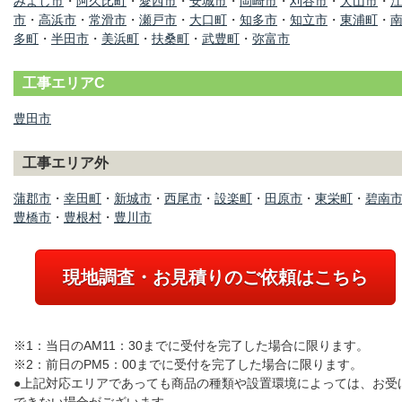
みよし市
・
阿久比町
・
愛西市
・
安城市
・
岡崎市
・
刈谷市
・
犬山市
・
市
・
高浜市
・
常滑市
・
瀬戸市
・
大口町
・
知多市
・
知立市
・
東浦町
・
多町
・
半田市
・
美浜町
・
扶桑町
・
武豊町
・
弥富市
工事エリアC
豊田市
工事エリア外
蒲郡市
・
幸田町
・
新城市
・
西尾市
・
設楽町
・
田原市
・
東栄町
・
碧南
豊橋市
・
豊根村
・
豊川市
現地調査・お見積りのご依頼はこちら
※1：当日のAM11：30までに受付を完了した場合に限ります。
※2：前日のPM5：00までに受付を完了した場合に限ります。
●上記対応エリアであっても商品の種類や設置環境によっては、お受