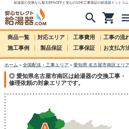
給湯器の交換なら最大89%OFFと安心の10年工事保証の給湯器ドットコム
search
shopping_cart
me
|
|
|
商品一覧
対応エリア
工事費用
工事の流
|
|
|
施工事例
製品保証
工事保証
お支払方
ホーム
全国配送・工事エリア
愛知県 名古屋市南区エリ
>
>
◎ 愛知県名古屋市南区は給湯器の交換工事・
修理依頼の対象エリアです。