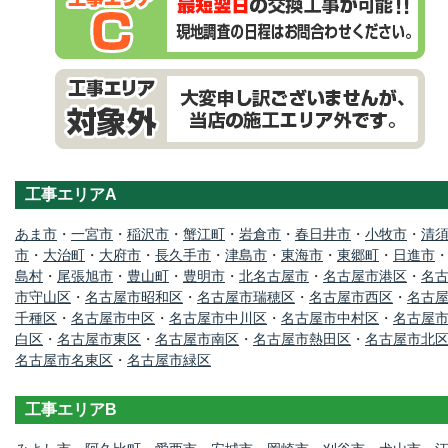
工事エリアA
あま市
・
一宮市
・
稲沢市
・
蟹江町
・
岩倉市
・
春日井市
・
小牧市
・
清
市
・
大治町
・
大府市
・
長久手市
・
津島市
・
東海市
・
東郷町
・
日進市
島村
・
尾張旭市
・
豊山町
・
豊明市
・
北名古屋市
・
名古屋市港区
・
名
市守山区
・
名古屋市昭和区
・
名古屋市瑞穂区
・
名古屋市西区
・
名古
千種区
・
名古屋市中区
・
名古屋市中川区
・
名古屋市中村区
・
名古屋
白区
・
名古屋市東区
・
名古屋市南区
・
名古屋市熱田区
・
名古屋市北
名古屋市名東区
・
名古屋市緑区
工事エリアB