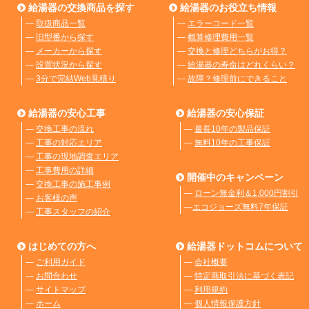
給湯器の交換商品を探す
給湯器のお役立ち情報
―
取扱商品一覧
―
エラーコード一覧
―
旧型番から探す
―
概算修理費用一覧
―
メーカーから探す
―
交換と修理どちらがお得？
―
設置状況から探す
―
給湯器の寿命はどれくらい？
―
3分で完結Web見積り
―
故障？修理前にできること
給湯器の安心工事
給湯器の安心保証
―
交換工事の流れ
―
最長10年の製品保証
―
工事の対応エリア
―
無料10年の工事保証
―
工事の現地調査エリア
―
工事費用の詳細
開催中のキャンペーン
―
交換工事の施工事例
―
ローン無金利＆1,000円割引
―
お客様の声
―
エコジョーズ無料7年保証
―
工事スタッフの紹介
はじめての方へ
給湯器ドットコムについて
―
ご利用ガイド
―
会社概要
―
お問合わせ
―
特定商取引法に基づく表記
―
サイトマップ
―
利用規約
―
ホーム
―
個人情報保護方針