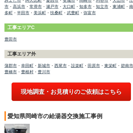
みよし市
・
阿久比町
・
愛西市
・
安城市
・
岡崎市
・
刈谷市
・
犬山市
・
市
・
高浜市
・
常滑市
・
瀬戸市
・
大口町
・
知多市
・
知立市
・
東浦町
・
多町
・
半田市
・
美浜町
・
扶桑町
・
武豊町
・
弥富市
工事エリアC
豊田市
工事エリア外
蒲郡市
・
幸田町
・
新城市
・
西尾市
・
設楽町
・
田原市
・
東栄町
・
碧南
豊橋市
・
豊根村
・
豊川市
現地調査・お見積りのご依頼はこちら
愛知県岡崎市の給湯器交換施工事例