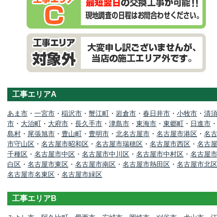
工事エリアA
あま市
・
一宮市
・
稲沢市
・
蟹江町
・
岩倉市
・
春日井市
・
小牧市
・
清
市
・
大治町
・
大府市
・
長久手市
・
津島市
・
東海市
・
東郷町
・
日進市
島村
・
尾張旭市
・
豊山町
・
豊明市
・
北名古屋市
・
名古屋市港区
・
名
市守山区
・
名古屋市昭和区
・
名古屋市瑞穂区
・
名古屋市西区
・
名古
千種区
・
名古屋市中区
・
名古屋市中川区
・
名古屋市中村区
・
名古屋
白区
・
名古屋市東区
・
名古屋市南区
・
名古屋市熱田区
・
名古屋市北
名古屋市名東区
・
名古屋市緑区
工事エリアB