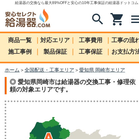
給湯器の交換なら最大89%OFFと安心の10年工事保証の給湯器ドットコム
search
shopping_cart
me
|
|
|
商品一覧
対応エリア
工事費用
工事の流
|
|
|
施工事例
製品保証
工事保証
お支払方
ホーム
全国配送・工事エリア
愛知県 岡崎市エリア
>
>
◎ 愛知県岡崎市は給湯器の交換工事・修理依
頼の対象エリアです。