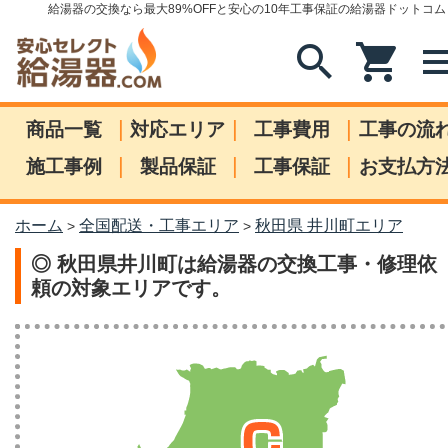
給湯器の交換なら最大89%OFFと安心の10年工事保証の給湯器ドットコム
search
shopping_cart
me
|
|
|
商品一覧
対応エリア
工事費用
工事の流
|
|
|
施工事例
製品保証
工事保証
お支払方
ホーム
全国配送・工事エリア
秋田県 井川町エリア
>
>
◎ 秋田県井川町は給湯器の交換工事・修理依
頼の対象エリアです。