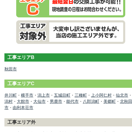
工事エリアB
秋田市
工事エリアC
井川町
・
横手市
・
潟上市
・
五城目町
・
三種町
・
上小阿仁村
・
仙北市
潟村
・
大館市
・
大仙市
・
男鹿市
・
能代市
・
八郎潟町
・
美郷町
・
北秋
市
・
由利本荘市
工事エリア外