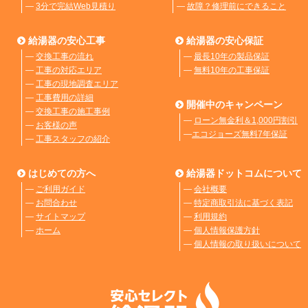
―
3分で完結Web見積り
―
故障？修理前にできること
給湯器の安心工事
給湯器の安心保証
―
交換工事の流れ
―
最長10年の製品保証
―
工事の対応エリア
―
無料10年の工事保証
―
工事の現地調査エリア
―
工事費用の詳細
開催中のキャンペーン
―
交換工事の施工事例
―
ローン無金利＆1,000円割引
―
お客様の声
―
エコジョーズ無料7年保証
―
工事スタッフの紹介
はじめての方へ
給湯器ドットコムについて
―
ご利用ガイド
―
会社概要
―
お問合わせ
―
特定商取引法に基づく表記
―
サイトマップ
―
利用規約
―
ホーム
―
個人情報保護方針
―
個人情報の取り扱いについて