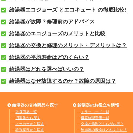
給湯器エコジョーズ とエコキュート の徹底比較!
給湯器が故障？修理前のアドバイス
給湯器のエコジョーズのメリットと比較
給湯器の交換と修理のメリット・デメリットは？
給湯器の平均寿命はどのくらい？
給湯器はどれを選べばいいの？
給湯器はなぜ故障するのか？故障の原因は？
給湯器の交換商品を探す
給湯器のお役立ち情報
―
取扱商品一覧
―
エラーコード一覧
―
旧型番から探す
―
概算修理費用一覧
―
メーカーから探す
―
交換と修理どちらがお得？
―
設置状況から探す
―
給湯器の寿命はどれくらい？