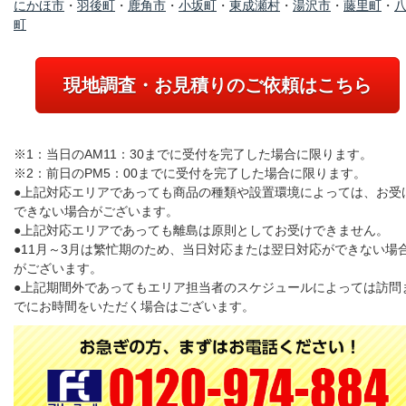
にかほ市
・
羽後町
・
鹿角市
・
小坂町
・
東成瀬村
・
湯沢市
・
藤里町
・
町
現地調査・お見積りのご依頼はこちら
※1：当日のAM11：30までに受付を完了した場合に限ります。
※2：前日のPM5：00までに受付を完了した場合に限ります。
●上記対応エリアであっても商品の種類や設置環境によっては、お受
できない場合がございます。
●上記対応エリアであっても離島は原則としてお受けできません。
●11月～3月は繁忙期のため、当日対応または翌日対応ができない場
がございます。
●上記期間外であってもエリア担当者のスケジュールによっては訪問
でにお時間をいただく場合はございます。