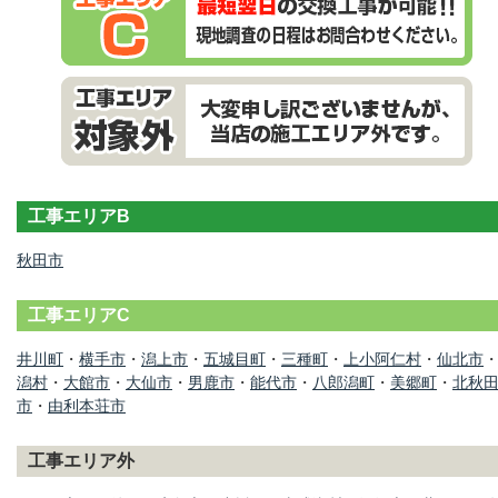
工事エリアB
秋田市
工事エリアC
井川町
・
横手市
・
潟上市
・
五城目町
・
三種町
・
上小阿仁村
・
仙北市
潟村
・
大館市
・
大仙市
・
男鹿市
・
能代市
・
八郎潟町
・
美郷町
・
北秋
市
・
由利本荘市
工事エリア外