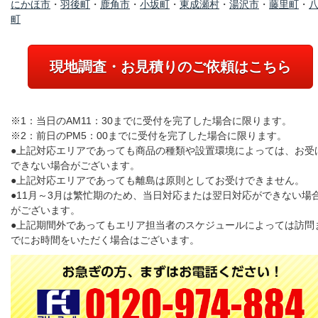
にかほ市
・
羽後町
・
鹿角市
・
小坂町
・
東成瀬村
・
湯沢市
・
藤里町
・
町
現地調査・お見積りのご依頼はこちら
※1：当日のAM11：30までに受付を完了した場合に限ります。
※2：前日のPM5：00までに受付を完了した場合に限ります。
●上記対応エリアであっても商品の種類や設置環境によっては、お受
できない場合がございます。
●上記対応エリアであっても離島は原則としてお受けできません。
●11月～3月は繁忙期のため、当日対応または翌日対応ができない場
がございます。
●上記期間外であってもエリア担当者のスケジュールによっては訪問
でにお時間をいただく場合はございます。