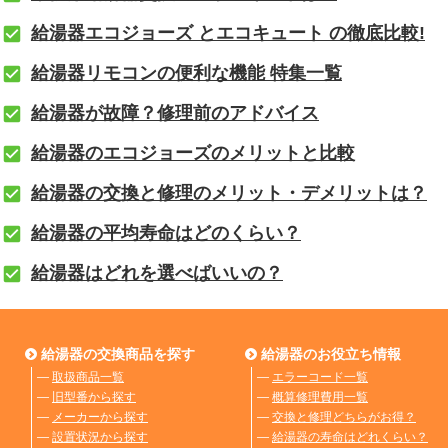
給湯器エコジョーズ とエコキュート の徹底比較!
給湯器リモコンの便利な機能 特集一覧
給湯器が故障？修理前のアドバイス
給湯器のエコジョーズのメリットと比較
給湯器の交換と修理のメリット・デメリットは？
給湯器の平均寿命はどのくらい？
給湯器はどれを選べばいいの？
給湯器の交換商品を探す
給湯器のお役立ち情報
―
取扱商品一覧
―
エラーコード一覧
―
旧型番から探す
―
概算修理費用一覧
―
メーカーから探す
―
交換と修理どちらがお得？
―
設置状況から探す
―
給湯器の寿命はどれくらい？