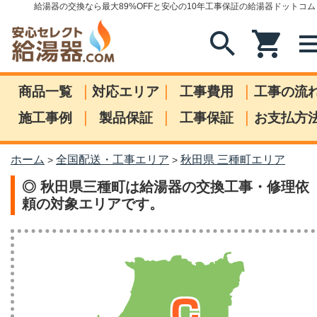
給湯器の交換なら最大89%OFFと安心の10年工事保証の給湯器ドットコム
search
shopping_cart
me
|
|
|
商品一覧
対応エリア
工事費用
工事の流
|
|
|
施工事例
製品保証
工事保証
お支払方
ホーム
全国配送・工事エリア
秋田県 三種町エリア
>
>
◎ 秋田県三種町は給湯器の交換工事・修理依
頼の対象エリアです。