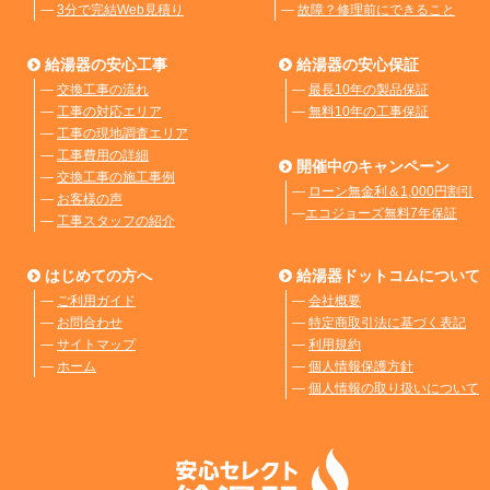
―
3分で完結Web見積り
―
故障？修理前にできること
給湯器の安心工事
給湯器の安心保証
―
交換工事の流れ
―
最長10年の製品保証
―
工事の対応エリア
―
無料10年の工事保証
―
工事の現地調査エリア
―
工事費用の詳細
開催中のキャンペーン
―
交換工事の施工事例
―
ローン無金利＆1,000円割引
―
お客様の声
―
エコジョーズ無料7年保証
―
工事スタッフの紹介
はじめての方へ
給湯器ドットコムについて
―
ご利用ガイド
―
会社概要
―
お問合わせ
―
特定商取引法に基づく表記
―
サイトマップ
―
利用規約
―
ホーム
―
個人情報保護方針
―
個人情報の取り扱いについて