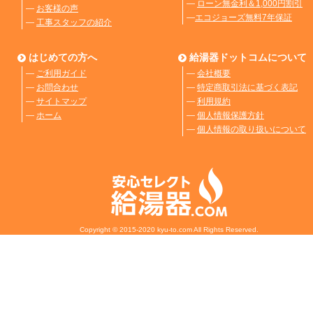
―
ローン無金利＆1,000円割引
―
お客様の声
―
エコジョーズ無料7年保証
―
工事スタッフの紹介
はじめての方へ
給湯器ドットコムについて
―
ご利用ガイド
―
会社概要
―
お問合わせ
―
特定商取引法に基づく表記
―
サイトマップ
―
利用規約
―
ホーム
―
個人情報保護方針
―
個人情報の取り扱いについて
Copyright © 2015-2020 kyu-to.com All Rights Reserved.