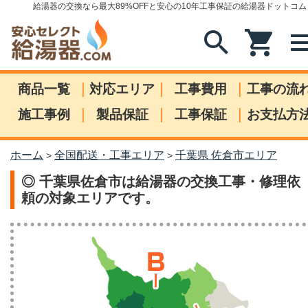
給湯器の交換なら最大89%OFFと安心の10年工事保証の給湯器ドットコム
search
shopping_cart
me
|
|
|
商品一覧
対応エリア
工事費用
工事の流
|
|
|
施工事例
製品保証
工事保証
お支払方
ホーム
全国配送・工事エリア
千葉県 佐倉市エリア
>
>
◎ 千葉県佐倉市は給湯器の交換工事・修理依
頼の対象エリアです。