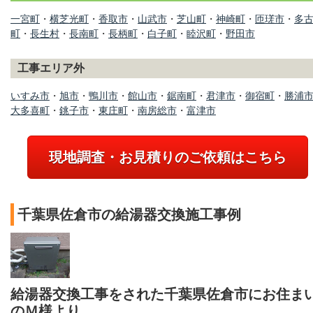
一宮町
・
横芝光町
・
香取市
・
山武市
・
芝山町
・
神崎町
・
匝瑳市
・
多
町
・
長生村
・
長南町
・
長柄町
・
白子町
・
睦沢町
・
野田市
工事エリア外
いすみ市
・
旭市
・
鴨川市
・
館山市
・
鋸南町
・
君津市
・
御宿町
・
勝浦
大多喜町
・
銚子市
・
東庄町
・
南房総市
・
富津市
現地調査・お見積りのご依頼はこちら
千葉県佐倉市の給湯器交換施工事例
給湯器交換工事をされた千葉県佐倉市にお住ま
のＭ様より