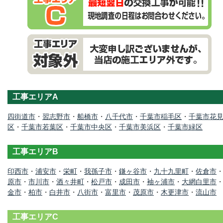
工事エリアA
四街道市
・
習志野市
・
船橋市
・
八千代市
・
千葉市稲毛区
・
千葉市花
区
・
千葉市若葉区
・
千葉市中央区
・
千葉市美浜区
・
千葉市緑区
工事エリアB
印西市
・
浦安市
・
栄町
・
我孫子市
・
鎌ヶ谷市
・
九十九里町
・
佐倉市
原市
・
市川市
・
酒々井町
・
松戸市
・
成田市
・
袖ヶ浦市
・
大網白里市
金市
・
柏市
・
白井市
・
八街市
・
富里市
・
茂原市
・
木更津市
・
流山市
工事エリアC