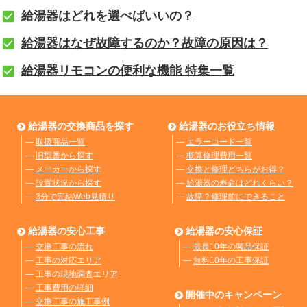
給湯器はどれを選べばいいの？
給湯器はなぜ故障するのか？故障の原因は？
給湯器リモコンの便利な機能 特集一覧
給湯器の交換商品を探す
給湯器のお役立ち情報
―
取扱商品一覧
―
エラーコード一覧
―
旧型番から探す
―
概算修理費用一覧
―
メーカーから探す
―
交換と修理どちらがお得？
―
設置状況から探す
―
給湯器の寿命はどれくらい？
―
3分で完結Web見積り
―
故障？修理前にできること
給湯器の安心工事
給湯器の安心保証
―
交換工事の流れ
―
最長10年の製品保証
―
工事の対応エリア
―
無料10年の工事保証
―
工事の現地調査エリア
―
工事費用の詳細
開催中のキャンペーン
―
交換工事の施工事例