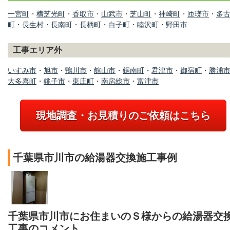
一宮町
・
横芝光町
・
香取市
・
山武市
・
芝山町
・
神崎町
・
匝瑳市
・
多
町
・
長生村
・
長南町
・
長柄町
・
白子町
・
睦沢町
・
野田市
工事エリア外
いすみ市
・
旭市
・
鴨川市
・
館山市
・
鋸南町
・
君津市
・
御宿町
・
勝浦
大多喜町
・
銚子市
・
東庄町
・
南房総市
・
富津市
現地調査・お見積りのご依頼はこちら
千葉県市川市の給湯器交換施工事例
千葉県市川市にお住まいのＳ様からの給湯器交
工事のコメント