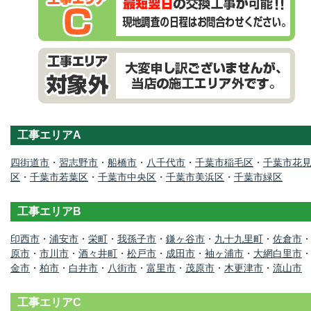
工事エリアA
四街道市
・
習志野市
・
船橋市
・
八千代市
・
千葉市稲毛区
・
千葉市花
区
・
千葉市若葉区
・
千葉市中央区
・
千葉市美浜区
・
千葉市緑区
工事エリアB
印西市
・
浦安市
・
栄町
・
我孫子市
・
鎌ヶ谷市
・
九十九里町
・
佐倉市
原市
・
市川市
・
酒々井町
・
松戸市
・
成田市
・
袖ヶ浦市
・
大網白里市
金市
・
柏市
・
白井市
・
八街市
・
富里市
・
茂原市
・
木更津市
・
流山市
工事エリアC