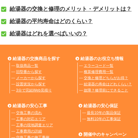
給湯器の交換と修理のメリット・デメリットは？
給湯器の平均寿命はどのくらい？
給湯器はどれを選べばいいの？
給湯器の交換商品を探す
給湯器のお役立ち情報
―
取扱商品一覧
―
エラーコード一覧
―
旧型番から探す
―
概算修理費用一覧
―
メーカーから探す
―
交換と修理どちらがお得？
―
設置状況から探す
―
給湯器の寿命はどれくらい？
―
3分で完結Web見積り
―
故障？修理前にできること
給湯器の安心工事
給湯器の安心保証
―
交換工事の流れ
―
最長10年の製品保証
―
工事の対応エリア
―
無料10年の工事保証
―
工事の現地調査エリア
―
工事費用の詳細
開催中のキャンペーン
―
交換工事の施工事例