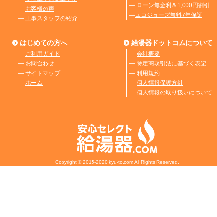
―
ローン無金利＆1,000円割引
―
お客様の声
―
エコジョーズ無料7年保証
―
工事スタッフの紹介
はじめての方へ
給湯器ドットコムについて
―
ご利用ガイド
―
会社概要
―
お問合わせ
―
特定商取引法に基づく表記
―
サイトマップ
―
利用規約
―
ホーム
―
個人情報保護方針
―
個人情報の取り扱いについて
Copyright © 2015-2020 kyu-to.com All Rights Reserved.