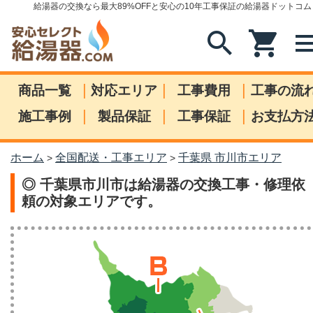
給湯器の交換なら最大89%OFFと安心の10年工事保証の給湯器ドットコム
search
shopping_cart
me
|
|
|
商品一覧
対応エリア
工事費用
工事の流
|
|
|
施工事例
製品保証
工事保証
お支払方
ホーム
全国配送・工事エリア
千葉県 市川市エリア
>
>
◎ 千葉県市川市は給湯器の交換工事・修理依
頼の対象エリアです。