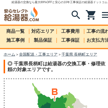
給湯器の交換なら最大89%OFFと安心の10年工事保証の給湯器ドットコム
search
shopping_cart
me
|
|
|
商品一覧
対応エリア
工事費用
工事の流
|
|
|
施工事例
製品保証
工事保証
お支払方
ホーム
全国配送・工事エリア
千葉県 長柄町エリア
>
>
◎ 千葉県長柄町は給湯器の交換工事・修理依
頼の対象エリアです。