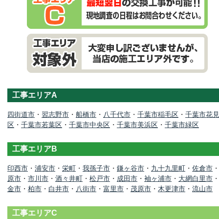
工事エリアA
四街道市
・
習志野市
・
船橋市
・
八千代市
・
千葉市稲毛区
・
千葉市花
区
・
千葉市若葉区
・
千葉市中央区
・
千葉市美浜区
・
千葉市緑区
工事エリアB
印西市
・
浦安市
・
栄町
・
我孫子市
・
鎌ヶ谷市
・
九十九里町
・
佐倉市
原市
・
市川市
・
酒々井町
・
松戸市
・
成田市
・
袖ヶ浦市
・
大網白里市
金市
・
柏市
・
白井市
・
八街市
・
富里市
・
茂原市
・
木更津市
・
流山市
工事エリアC