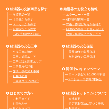
給湯器の交換商品を探す
給湯器のお役立ち情報
―
取扱商品一覧
―
エラーコード一覧
―
旧型番から探す
―
概算修理費用一覧
―
メーカーから探す
―
交換と修理どちらがお得？
―
設置状況から探す
―
給湯器の寿命はどれくらい？
―
3分で完結Web見積り
―
故障？修理前にできること
給湯器の安心工事
給湯器の安心保証
―
交換工事の流れ
―
最長10年の製品保証
―
工事の対応エリア
―
無料10年の工事保証
―
工事の現地調査エリア
―
工事費用の詳細
開催中のキャンペーン
―
交換工事の施工事例
―
ローン無金利＆1,000円割引
―
お客様の声
―
エコジョーズ無料7年保証
―
工事スタッフの紹介
はじめての方へ
給湯器ドットコムについて
―
ご利用ガイド
―
会社概要
―
お問合わせ
―
特定商取引法に基づく表記
―
サイトマップ
―
利用規約