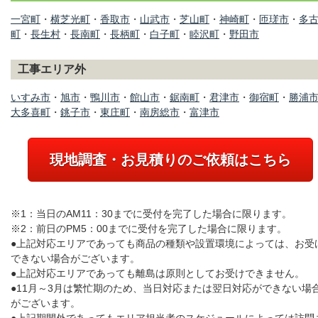
一宮町
・
横芝光町
・
香取市
・
山武市
・
芝山町
・
神崎町
・
匝瑳市
・
多
町
・
長生村
・
長南町
・
長柄町
・
白子町
・
睦沢町
・
野田市
工事エリア外
いすみ市
・
旭市
・
鴨川市
・
館山市
・
鋸南町
・
君津市
・
御宿町
・
勝浦
大多喜町
・
銚子市
・
東庄町
・
南房総市
・
富津市
現地調査・お見積りのご依頼はこちら
※1：当日のAM11：30までに受付を完了した場合に限ります。
※2：前日のPM5：00までに受付を完了した場合に限ります。
●上記対応エリアであっても商品の種類や設置環境によっては、お受
できない場合がございます。
●上記対応エリアであっても離島は原則としてお受けできません。
●11月～3月は繁忙期のため、当日対応または翌日対応ができない場
がございます。