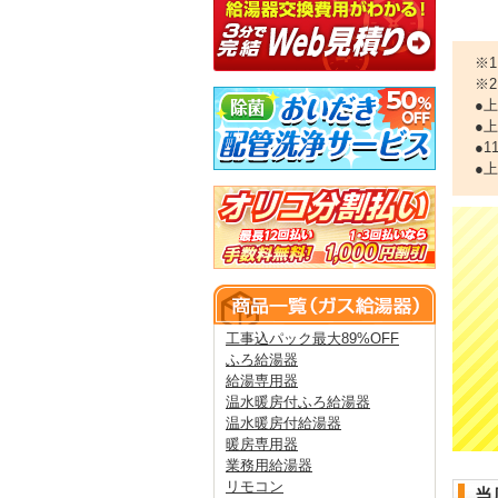
※
※
●
●
●
●
工事込パック最大89%OFF
ふろ給湯器
給湯専用器
温水暖房付ふろ給湯器
温水暖房付給湯器
暖房専用器
業務用給湯器
リモコン
当