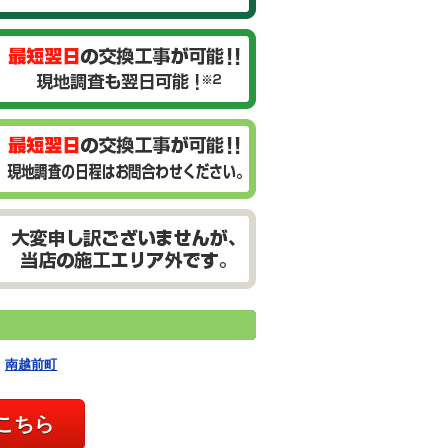
・
南越前町
こちら