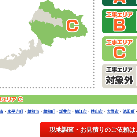
市
・
永平寺町
・
越前市
・
越前町
・
坂井市
・
鯖江市
・
勝山市
・
大野市
・
池田町
現地調査・お見積りのご依頼は