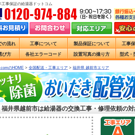
0年工事保証の給湯器ドットコム
での流れ
工事について
製品保証について
工事
選び方
各社エラーコード
設置写真の撮り方
型式・
comのHOME
>
全国配送・工事エリア
>
福井県 越前市エリア
 福井県越前市は給湯器の交換工事・修理依頼の