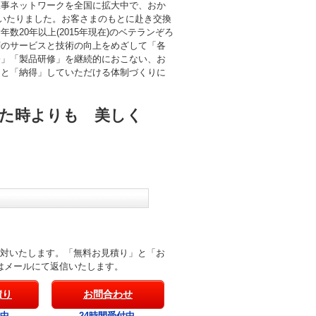
工事ネットワークを全国に拡大中で、おか
にいたりました。お客さまのもとに赴き交換
数20年以上(2015年現在)のベテランぞろ
層のサービスと技術の向上をめざして「各
修」「製品研修」を継続的におこない、お
」と「納得」していただける体制づくりに
た時よりも 美しく
応対いたします。「無料お見積り」と「お
はメールにて返信いたします。
積り
お問合わせ
付中
24時間受付中