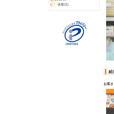
(
休業日)
給
お客さ