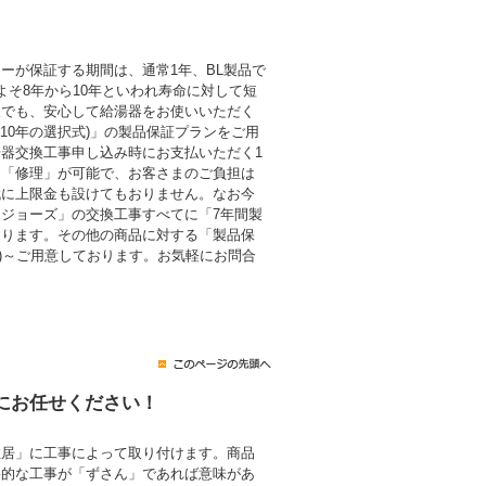
ーが保証する期間は、通常1年、BL製品で
よそ8年から10年といわれ寿命に対して短
後でも、安心して給湯器をお使いいただく
・10年の選択式)」の製品保証プランをご用
器交換工事申し込み時にお支払いただく1
も「修理」が可能で、お客さまのご負担は
代に上限金も設けてもおりません。なお今
ジョーズ」の交換工事すべてに「7年間製
おります。その他の商品に対する「製品保
税込)～ご用意しております。お気軽にお問合
にお任せください！
住居」に工事によって取り付けます。商品
終的な工事が「ずさん」であれば意味があ