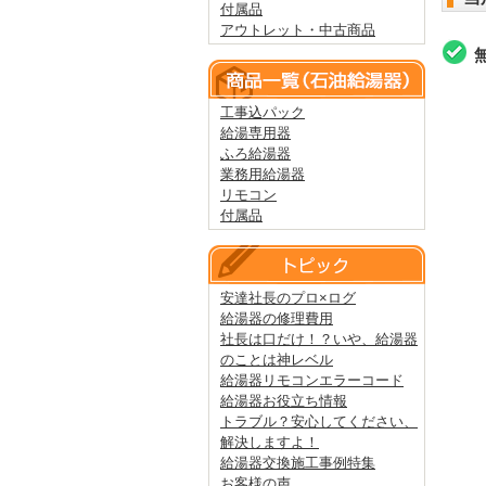
付属品
アウトレット・中古商品
工事込パック
給湯専用器
ふろ給湯器
業務用給湯器
リモコン
付属品
安達社長のプロ×ログ
給湯器の修理費用
社長は口だけ！？いや、給湯器
のことは神レベル
給湯器リモコンエラーコード
給湯器お役立ち情報
トラブル？安心してください、
解決しますよ！
給湯器交換施工事例特集
お客様の声