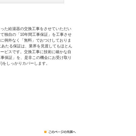
則った給湯器の交換工事をさせていただい
て独自の「10年間工事保証」を工事させ
まに例外なく「無料」でおつけしておりま
倍にあたる保証は、業界を見渡してもほとん
サービスです。交換工事に技術に確かな自
工事保証」を、是非この機会にお受け取り
0年)をしっかりカバーします。