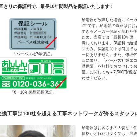
1回きりの保証料で、最長10年間製品を保証いたします！
給湯器が故障した場合にメーカ
2年です。給湯器の寿命はおお
すぎるメーカー保証が切れた
ため、当店では「最長10年(8
意しております。保証料は給湯
回のみ。保証期間中は何度で
「パーパス社7年保証」
一切ありません。また、修理
回に限り、「パーパス社製エコ
品保証」を無料でおつけして
証」に関しても￥7,500円(
わせください。
「8・10年製品延長保証」
交換工事は100社を超える工事ネットワークが誇るスタッフ
給湯器はお客さまの大切な「
価格がどれだけ安くても、最