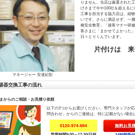
りません。当店は厳選された
げさまで今や100社を超える
工事を担当する協力店は、経験年
いです。さらに満足せず、一
種安全教育」「接客マナー研
客さまに「まかせてよかった
日々とりくんでいます。
片付けは 来
マネージャー 安達紀彰
湯器交換工事の流れ
まからのご相談・お見積り依頼
以下の3つからお選びください。専門スタッフが
問合わせ」からのご連絡は、特に記載がない場合
0120-974-884
無料お見
営業時間9:00～17:30(日祝
24時間受