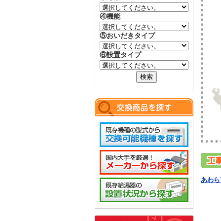
④機能
⑤おいだきタイプ
⑥設置タイプ
あわら