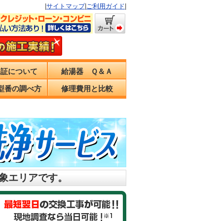
|
サイトマップ
|
ご利用ガイド
|
保証について
給湯器 Ｑ＆Ａ
型番の調べ方
修理費用と比較
対象エリアです。