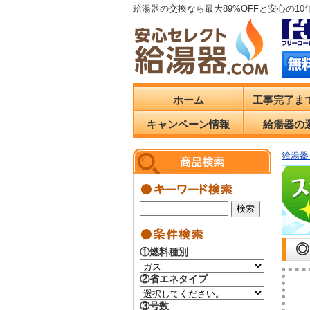
給湯器の交換なら最大89%OFFと安心の1
ホーム
工事完了ま
キャンペーン情報
給湯器の
給湯器.
◎
①燃料種別
②省エネタイプ
③号数