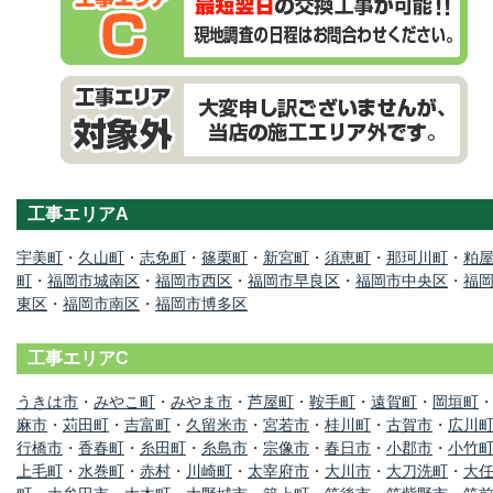
工事エリアA
宇美町
・
久山町
・
志免町
・
篠栗町
・
新宮町
・
須恵町
・
那珂川町
・
粕
町
・
福岡市城南区
・
福岡市西区
・
福岡市早良区
・
福岡市中央区
・
福
東区
・
福岡市南区
・
福岡市博多区
工事エリアC
うきは市
・
みやこ町
・
みやま市
・
芦屋町
・
鞍手町
・
遠賀町
・
岡垣町
麻市
・
苅田町
・
吉富町
・
久留米市
・
宮若市
・
桂川町
・
古賀市
・
広川
行橋市
・
香春町
・
糸田町
・
糸島市
・
宗像市
・
春日市
・
小郡市
・
小竹
上毛町
・
水巻町
・
赤村
・
川崎町
・
太宰府市
・
大川市
・
大刀洗町
・
大