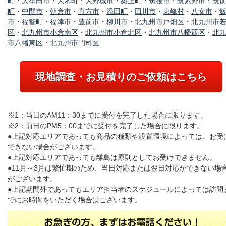
町
・
大牟田市
・
大木町
・
大野城市
・
築上町
・
筑後市
・
筑紫野市
・
筑
町
・
中間市
・
朝倉市
・
直方市
・
添田町
・
田川市
・
東峰村
・
八女市
・
市
・
福智町
・
福津市
・
豊前市
・
柳川市
・
北九州市戸畑区
・
北九州市
区
・
北九州市小倉南区
・
北九州市小倉北区
・
北九州市八幡西区
・
北
市八幡東区
・
北九州市門司区
現地調査・お見積りのご依頼はこちら
※1：当日のAM11：30までに受付を完了した場合に限ります。
※2：前日のPM5：00までに受付を完了した場合に限ります。
●上記対応エリアであっても商品の種類や設置環境によっては、お受
できない場合がございます。
●上記対応エリアであっても離島は原則としてお受けできません。
●11月～3月は繁忙期のため、当日対応または翌日対応ができない場
がございます。
●上記期間外であってもエリア担当者のスケジュールによっては訪問
でにお時間をいただく場合はございます。