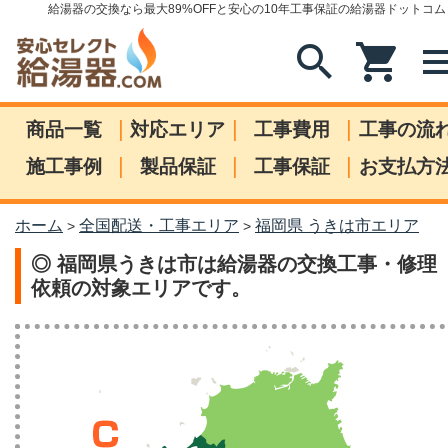
給湯器の交換なら最大89%OFFと安心の10年工事保証の給湯器ドットコム
search
shopping_cart
me
|
|
|
商品一覧
対応エリア
工事費用
工事の流
|
|
|
施工事例
製品保証
工事保証
お支払方
ホーム
全国配送・工事エリア
福岡県 うきは市エリア
>
>
◎ 福岡県うきは市は給湯器の交換工事・修理
依頼の対象エリアです。