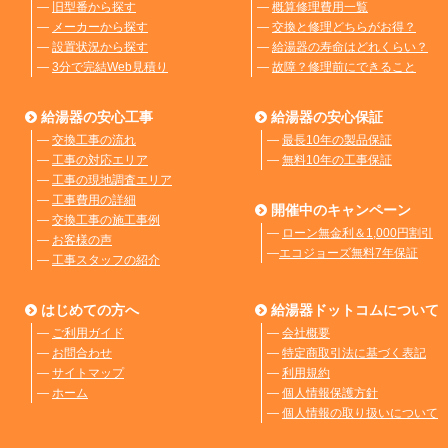
―
旧型番から探す
―
概算修理費用一覧
―
メーカーから探す
―
交換と修理どちらがお得？
―
設置状況から探す
―
給湯器の寿命はどれくらい？
―
3分で完結Web見積り
―
故障？修理前にできること
給湯器の安心工事
給湯器の安心保証
―
交換工事の流れ
―
最長10年の製品保証
―
工事の対応エリア
―
無料10年の工事保証
―
工事の現地調査エリア
―
工事費用の詳細
開催中のキャンペーン
―
交換工事の施工事例
―
ローン無金利＆1,000円割引
―
お客様の声
―
エコジョーズ無料7年保証
―
工事スタッフの紹介
はじめての方へ
給湯器ドットコムについて
―
ご利用ガイド
―
会社概要
―
お問合わせ
―
特定商取引法に基づく表記
―
サイトマップ
―
利用規約
―
ホーム
―
個人情報保護方針
―
個人情報の取り扱いについて