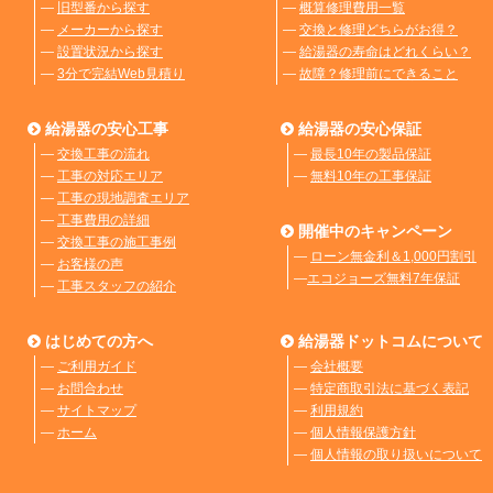
―
旧型番から探す
―
概算修理費用一覧
―
メーカーから探す
―
交換と修理どちらがお得？
―
設置状況から探す
―
給湯器の寿命はどれくらい？
―
3分で完結Web見積り
―
故障？修理前にできること
給湯器の安心工事
給湯器の安心保証
―
交換工事の流れ
―
最長10年の製品保証
―
工事の対応エリア
―
無料10年の工事保証
―
工事の現地調査エリア
―
工事費用の詳細
開催中のキャンペーン
―
交換工事の施工事例
―
ローン無金利＆1,000円割引
―
お客様の声
―
エコジョーズ無料7年保証
―
工事スタッフの紹介
はじめての方へ
給湯器ドットコムについて
―
ご利用ガイド
―
会社概要
―
お問合わせ
―
特定商取引法に基づく表記
―
サイトマップ
―
利用規約
―
ホーム
―
個人情報保護方針
―
個人情報の取り扱いについて