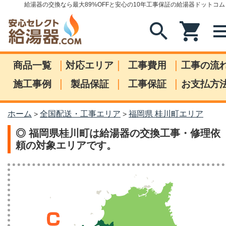
給湯器の交換なら最大89%OFFと安心の10年工事保証の給湯器ドットコム
search
shopping_cart
me
|
|
|
商品一覧
対応エリア
工事費用
工事の流
|
|
|
施工事例
製品保証
工事保証
お支払方
ホーム
全国配送・工事エリア
福岡県 桂川町エリア
>
>
◎ 福岡県桂川町は給湯器の交換工事・修理依
頼の対象エリアです。