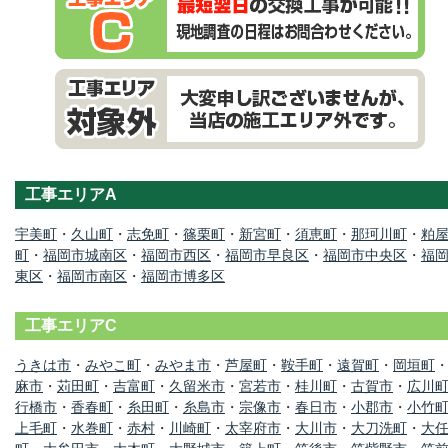
工事エリアA
宇美町
・
久山町
・
志免町
・
篠栗町
・
新宮町
・
須恵町
・
那珂川町
・
粕
町
・
福岡市城南区
・
福岡市西区
・
福岡市早良区
・
福岡市中央区
・
福
東区
・
福岡市南区
・
福岡市博多区
工事エリアC
うきは市
・
みやこ町
・
みやま市
・
芦屋町
・
鞍手町
・
遠賀町
・
岡垣町
麻市
・
苅田町
・
吉富町
・
久留米市
・
宮若市
・
桂川町
・
古賀市
・
広川
行橋市
・
香春町
・
糸田町
・
糸島市
・
宗像市
・
春日市
・
小郡市
・
小竹
上毛町
・
水巻町
・
赤村
・
川崎町
・
太宰府市
・
大川市
・
大刀洗町
・
大