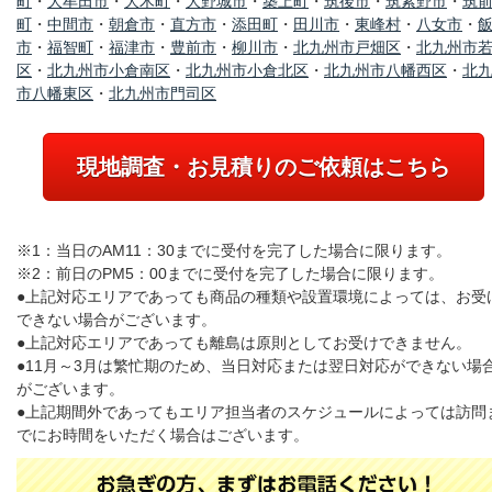
町
・
大牟田市
・
大木町
・
大野城市
・
築上町
・
筑後市
・
筑紫野市
・
筑
町
・
中間市
・
朝倉市
・
直方市
・
添田町
・
田川市
・
東峰村
・
八女市
・
市
・
福智町
・
福津市
・
豊前市
・
柳川市
・
北九州市戸畑区
・
北九州市
区
・
北九州市小倉南区
・
北九州市小倉北区
・
北九州市八幡西区
・
北
市八幡東区
・
北九州市門司区
現地調査・お見積りのご依頼はこちら
※1：当日のAM11：30までに受付を完了した場合に限ります。
※2：前日のPM5：00までに受付を完了した場合に限ります。
●上記対応エリアであっても商品の種類や設置環境によっては、お受
できない場合がございます。
●上記対応エリアであっても離島は原則としてお受けできません。
●11月～3月は繁忙期のため、当日対応または翌日対応ができない場
がございます。
●上記期間外であってもエリア担当者のスケジュールによっては訪問
でにお時間をいただく場合はございます。