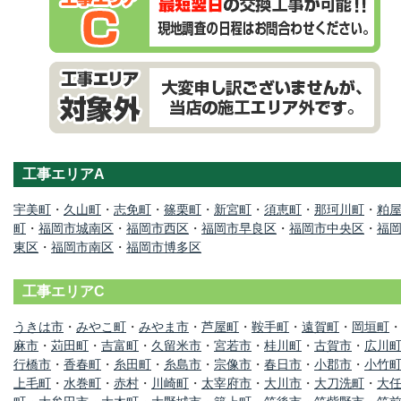
工事エリアA
宇美町
・
久山町
・
志免町
・
篠栗町
・
新宮町
・
須恵町
・
那珂川町
・
粕
町
・
福岡市城南区
・
福岡市西区
・
福岡市早良区
・
福岡市中央区
・
福
東区
・
福岡市南区
・
福岡市博多区
工事エリアC
うきは市
・
みやこ町
・
みやま市
・
芦屋町
・
鞍手町
・
遠賀町
・
岡垣町
麻市
・
苅田町
・
吉富町
・
久留米市
・
宮若市
・
桂川町
・
古賀市
・
広川
行橋市
・
香春町
・
糸田町
・
糸島市
・
宗像市
・
春日市
・
小郡市
・
小竹
上毛町
・
水巻町
・
赤村
・
川崎町
・
太宰府市
・
大川市
・
大刀洗町
・
大