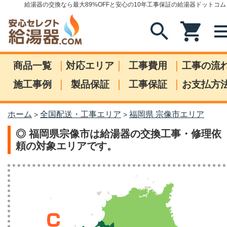
給湯器の交換なら最大89%OFFと安心の10年工事保証の給湯器ドットコム
search
shopping_cart
me
|
|
|
商品一覧
対応エリア
工事費用
工事の流
|
|
|
施工事例
製品保証
工事保証
お支払方
ホーム
全国配送・工事エリア
福岡県 宗像市エリア
>
>
◎ 福岡県宗像市は給湯器の交換工事・修理依
頼の対象エリアです。