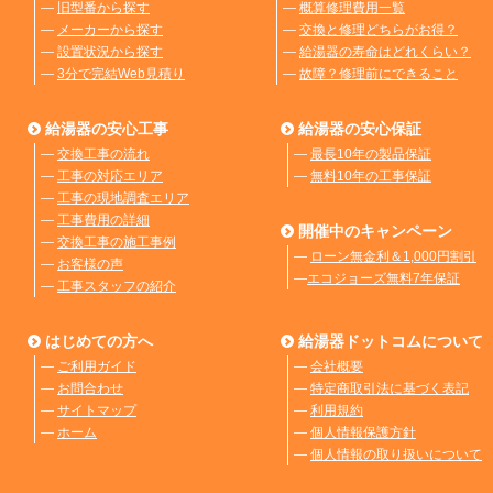
―
旧型番から探す
―
概算修理費用一覧
―
メーカーから探す
―
交換と修理どちらがお得？
―
設置状況から探す
―
給湯器の寿命はどれくらい？
―
3分で完結Web見積り
―
故障？修理前にできること
給湯器の安心工事
給湯器の安心保証
―
交換工事の流れ
―
最長10年の製品保証
―
工事の対応エリア
―
無料10年の工事保証
―
工事の現地調査エリア
―
工事費用の詳細
開催中のキャンペーン
―
交換工事の施工事例
―
ローン無金利＆1,000円割引
―
お客様の声
―
エコジョーズ無料7年保証
―
工事スタッフの紹介
はじめての方へ
給湯器ドットコムについて
―
ご利用ガイド
―
会社概要
―
お問合わせ
―
特定商取引法に基づく表記
―
サイトマップ
―
利用規約
―
ホーム
―
個人情報保護方針
―
個人情報の取り扱いについて