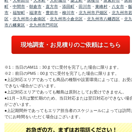
町
・
大牟田市
・
大木町
・
大野城市
・
築上町
・
筑後市
・
筑紫野市
・
筑
町
・
中間市
・
朝倉市
・
直方市
・
添田町
・
田川市
・
東峰村
・
八女市
・
市
・
福智町
・
福津市
・
豊前市
・
柳川市
・
北九州市戸畑区
・
北九州市
区
・
北九州市小倉南区
・
北九州市小倉北区
・
北九州市八幡西区
・
北
市八幡東区
・
北九州市門司区
現地調査・お見積りのご依頼はこちら
※1：当日のAM11：30までに受付を完了した場合に限ります。
※2：前日のPM5：00までに受付を完了した場合に限ります。
●上記対応エリアであっても商品の種類や設置環境によっては、お受
できない場合がございます。
●上記対応エリアであっても離島は原則としてお受けできません。
●11月～3月は繁忙期のため、当日対応または翌日対応ができない場
がございます。
●上記期間外であってもエリア担当者のスケジュールによっては訪問
でにお時間をいただく場合はございます。