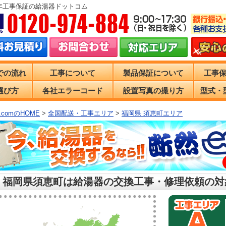
0年工事保証の給湯器ドットコム
での流れ
工事について
製品保証について
工事
選び方
各社エラーコード
設置写真の撮り方
型式・
comのHOME
>
全国配送・工事エリア
>
福岡県 須恵町エリア
 福岡県須恵町は給湯器の交換工事・修理依頼の