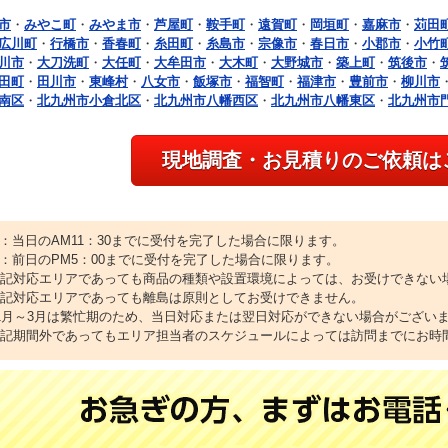
市
・
みやこ町
・
みやま市
・
芦屋町
・
鞍手町
・
遠賀町
・
岡垣町
・
嘉麻市
・
苅田
広川町
・
行橋市
・
香春町
・
糸田町
・
糸島市
・
宗像市
・
春日市
・
小郡市
・
小竹
川市
・
大刀洗町
・
大任町
・
大牟田市
・
大木町
・
大野城市
・
築上町
・
筑後市
・
田町
・
田川市
・
東峰村
・
八女市
・
飯塚市
・
福智町
・
福津市
・
豊前市
・
柳川市
南区
・
北九州市小倉北区
・
北九州市八幡西区
・
北九州市八幡東区
・
北九州市
現地調査・お見積りのご依頼は
1：当日のAM11：30までに受付を完了した場合に限ります。
2：前日のPM5：00までに受付を完了した場合に限ります。
上記対応エリアであっても商品の種類や設置環境によっては、お受けできない
上記対応エリアであっても離島は原則としてお受けできません。
11月～3月は繁忙期のため、当日対応または翌日対応ができない場合がござい
上記期間外であってもエリア担当者のスケジュールによっては訪問までにお時