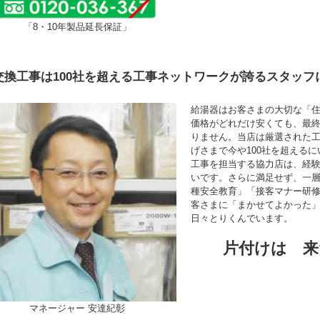
「8・10年製品延長保証」
交換工事は100社を超える工事ネットワークが誇るスタッフ
給湯器はお客さまの大切な「
価格がどれだけ安くても、最
りません。当店は厳選された
げさまで今や100社を超える
工事を担当する協力店は、経験年
いです。さらに満足せず、一
種安全教育」「接客マナー研
客さまに「まかせてよかった
日々とりくんでいます。
片付けは 来
マネージャー 安達紀彰