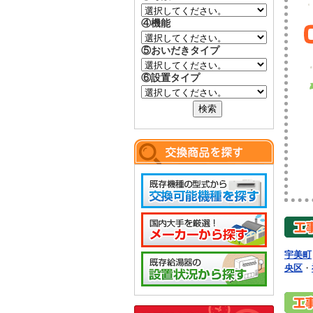
④機能
⑤おいだきタイプ
⑥設置タイプ
宇美町
央区
・