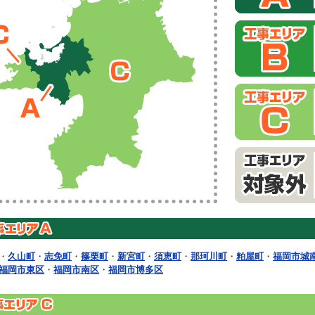
・
久山町
・
志免町
・
篠栗町
・
新宮町
・
須恵町
・
那珂川町
・
粕屋町
・
福岡市城
福岡市東区
・
福岡市南区
・
福岡市博多区