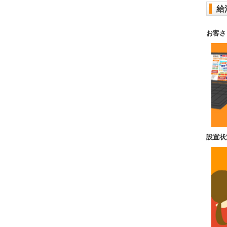
給
お客さ
設置状