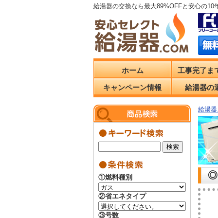
給湯器の交換なら最大89%OFFと安心の1
ホーム
工事完了ま
キャンペーン情報
給湯器の
給湯器.
◎
①燃料種別
②省エネタイプ
③号数