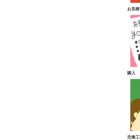
お見積
購入
交換工