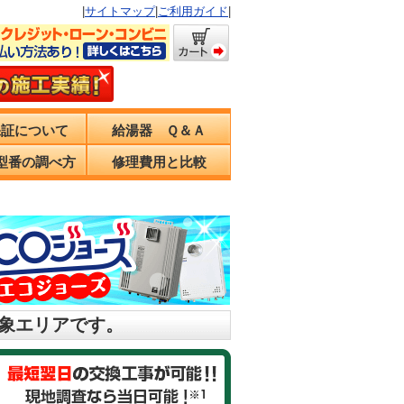
|
サイトマップ
|
ご利用ガイド
|
保証について
給湯器 Ｑ＆Ａ
型番の調べ方
修理費用と比較
対象エリアです。