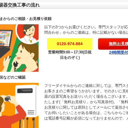
湯器交換工事の流れ
まからのご相談・お見積り依頼
以下の3つからお選びください。専門スタッフが
問合わせ」からのご連絡は、特に記載がない場合
0120-974-884
無料お見
営業時間9:00～17:30(日祝
24時間受
日をのぞく)
況などのご確認
フリーダイヤルからのご連絡に対しては、専門ス
お客さまのご希望をうかがいます。そのさいに見
器の設置写真をお送りいただく場合もございます
たします(「無料お見積り」から写真添付)。「無
お見積りに関しては原則としてメールにて返信さ
てお伺いしたいことがある場合は、ごちらからご
は電話番号記載が必須になっておりませんので、