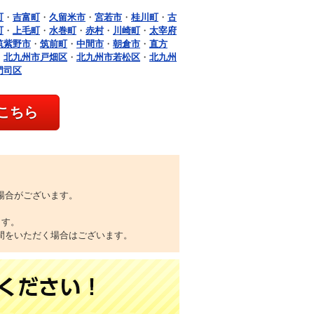
町
・
吉富町
・
久留米市
・
宮若市
・
桂川町
・
古
町
・
上毛町
・
水巻町
・
赤村
・
川崎町
・
太宰府
筑紫野市
・
筑前町
・
中間市
・
朝倉市
・
直方
・
北九州市戸畑区
・
北九州市若松区
・
北九州
門司区
こちら
場合がございます。
ます。
間をいただく場合はございます。