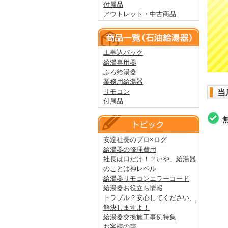
付属品
アウトレット・中古商品
工事込パック
給湯専用器
ふろ給湯器
業務用給湯器
リモコン
当
付属品
安達社長のプロ×ログ
給湯器の修理費用
社長は口だけ！？いや、給湯器
のことは神レベル
給湯器リモコンエラーコード
給湯器お役立ち情報
トラブル？安心してください、
解決しますよ！
給湯器交換施工事例特集
お客様の声