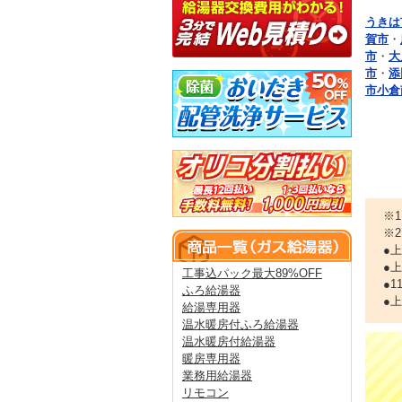
うきは
賀市
・
市
・
大
市
・
添
市小倉
※
※
●
●
工事込パック最大89%OFF
●
ふろ給湯器
●
給湯専用器
温水暖房付ふろ給湯器
温水暖房付給湯器
暖房専用器
業務用給湯器
リモコン