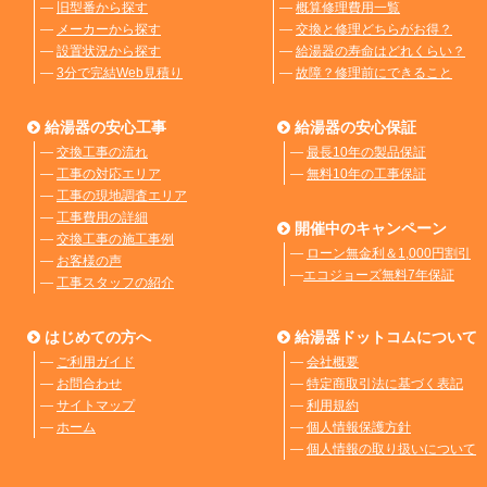
―
旧型番から探す
―
概算修理費用一覧
―
メーカーから探す
―
交換と修理どちらがお得？
―
設置状況から探す
―
給湯器の寿命はどれくらい？
―
3分で完結Web見積り
―
故障？修理前にできること
給湯器の安心工事
給湯器の安心保証
―
交換工事の流れ
―
最長10年の製品保証
―
工事の対応エリア
―
無料10年の工事保証
―
工事の現地調査エリア
―
工事費用の詳細
開催中のキャンペーン
―
交換工事の施工事例
―
ローン無金利＆1,000円割引
―
お客様の声
―
エコジョーズ無料7年保証
―
工事スタッフの紹介
はじめての方へ
給湯器ドットコムについて
―
ご利用ガイド
―
会社概要
―
お問合わせ
―
特定商取引法に基づく表記
―
サイトマップ
―
利用規約
―
ホーム
―
個人情報保護方針
―
個人情報の取り扱いについて