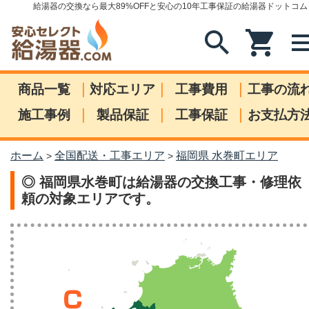
給湯器の交換なら最大89%OFFと安心の10年工事保証の給湯器ドットコム
search
shopping_cart
me
|
|
|
商品一覧
対応エリア
工事費用
工事の流
|
|
|
施工事例
製品保証
工事保証
お支払方
ホーム
全国配送・工事エリア
福岡県 水巻町エリア
>
>
◎ 福岡県水巻町は給湯器の交換工事・修理依
頼の対象エリアです。