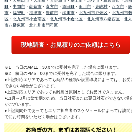
町
・
大牟田市
・
大木町
・
大野城市
・
築上町
・
筑後市
・
筑紫野市
・
筑
町
・
中間市
・
朝倉市
・
直方市
・
添田町
・
田川市
・
東峰村
・
八女市
・
市
・
福智町
・
福津市
・
豊前市
・
柳川市
・
北九州市戸畑区
・
北九州市
区
・
北九州市小倉南区
・
北九州市小倉北区
・
北九州市八幡西区
・
北
市八幡東区
・
北九州市門司区
現地調査・お見積りのご依頼はこちら
※1：当日のAM11：30までに受付を完了した場合に限ります。
※2：前日のPM5：00までに受付を完了した場合に限ります。
●上記対応エリアであっても商品の種類や設置環境によっては、お受
できない場合がございます。
●上記対応エリアであっても離島は原則としてお受けできません。
●11月～3月は繁忙期のため、当日対応または翌日対応ができない場
がございます。
●上記期間外であってもエリア担当者のスケジュールによっては訪問
でにお時間をいただく場合はございます。