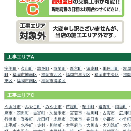
工事エリアA
宇美町
・
久山町
・
志免町
・
篠栗町
・
新宮町
・
須恵町
・
那珂川町
・
粕
町
・
福岡市城南区
・
福岡市西区
・
福岡市早良区
・
福岡市中央区
・
福
東区
・
福岡市南区
・
福岡市博多区
工事エリアC
うきは市
・
みやこ町
・
みやま市
・
芦屋町
・
鞍手町
・
遠賀町
・
岡垣町
麻市
・
苅田町
・
吉富町
・
久留米市
・
宮若市
・
桂川町
・
古賀市
・
広川
行橋市
・
香春町
・
糸田町
・
糸島市
・
宗像市
・
春日市
・
小郡市
・
小竹
上毛町
・
水巻町
・
赤村
・
川崎町
・
太宰府市
・
大川市
・
大刀洗町
・
大