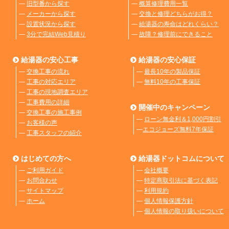
―
旧型番から探す
―
概算修理費用一覧
―
メーカーから探す
―
交換と修理どちらがお得？
―
設置状況から探す
―
給湯器の寿命はどれくらい？
―
3分で完結Web見積り
―
故障？修理前にできること
給湯器の安心工事
給湯器の安心保証
―
交換工事の流れ
―
最長10年の製品保証
―
工事の対応エリア
―
無料10年の工事保証
―
工事の現地調査エリア
―
工事費用の詳細
開催中のキャンペーン
―
交換工事の施工事例
―
ローン無金利＆1,000円割引
―
お客様の声
―
エコジョーズ無料7年保証
―
工事スタッフの紹介
はじめての方へ
給湯器ドットコムについて
―
ご利用ガイド
―
会社概要
―
お問合わせ
―
特定商取引法に基づく表記
―
サイトマップ
―
利用規約
―
ホーム
―
個人情報保護方針
―
個人情報の取り扱いについて