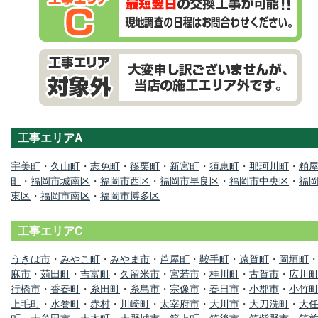
工事エリアA
宇美町
・
久山町
・
志免町
・
篠栗町
・
新宮町
・
須恵町
・
那珂川町
・
粕
町
・
福岡市城南区
・
福岡市西区
・
福岡市早良区
・
福岡市中央区
・
福
東区
・
福岡市南区
・
福岡市博多区
工事エリアC
うきは市
・
みやこ町
・
みやま市
・
芦屋町
・
鞍手町
・
遠賀町
・
岡垣町
麻市
・
苅田町
・
吉富町
・
久留米市
・
宮若市
・
桂川町
・
古賀市
・
広川
行橋市
・
香春町
・
糸田町
・
糸島市
・
宗像市
・
春日市
・
小郡市
・
小竹
上毛町
・
水巻町
・
赤村
・
川崎町
・
太宰府市
・
大川市
・
大刀洗町
・
大