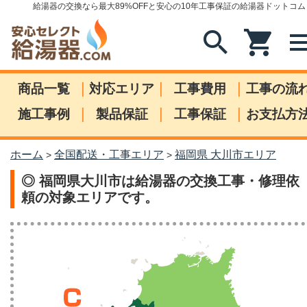
給湯器の交換なら最大89%OFFと安心の10年工事保証の給湯器ドットコム
search
shopping_cart
me
|
|
|
商品一覧
対応エリア
工事費用
工事の流
|
|
|
施工事例
製品保証
工事保証
お支払方
ホーム
全国配送・工事エリア
福岡県 大川市エリア
>
>
◎ 福岡県大川市は給湯器の交換工事・修理依
頼の対象エリアです。