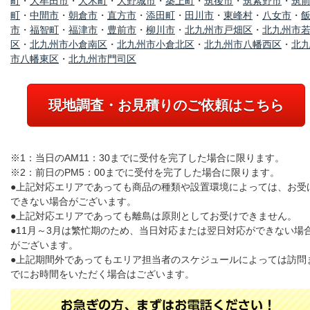
町
・
大牟田市
・
大木町
・
大野城市
・
築上町
・
筑後市
・
筑紫野市
・
筑
町
・
中間市
・
朝倉市
・
直方市
・
添田町
・
田川市
・
東峰村
・
八女市
・
市
・
福智町
・
福津市
・
豊前市
・
柳川市
・
北九州市戸畑区
・
北九州市
区
・
北九州市小倉南区
・
北九州市小倉北区
・
北九州市八幡西区
・
北
市八幡東区
・
北九州市門司区
現地調査・お見積りのご依頼はこちら
※1：当日のAM11：30までに受付を完了した場合に限ります。
※2：前日のPM5：00までに受付を完了した場合に限ります。
●上記対応エリアであっても商品の種類や設置環境によっては、お受
できない場合がございます。
●上記対応エリアであっても離島は原則としてお受けできません。
●11月～3月は繁忙期のため、当日対応または翌日対応ができない場
がございます。
●上記期間外であってもエリア担当者のスケジュールによっては訪問
でにお時間をいただく場合はございます。