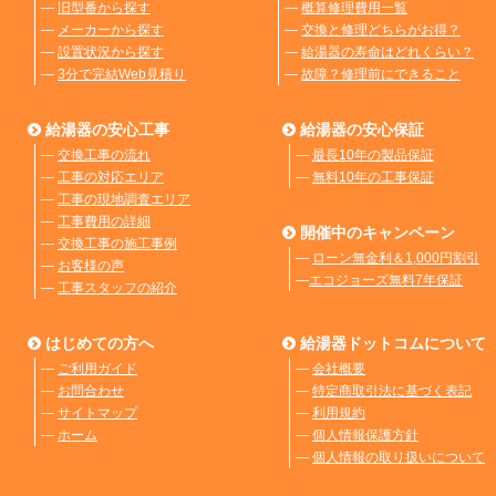
―
旧型番から探す
―
概算修理費用一覧
―
メーカーから探す
―
交換と修理どちらがお得？
―
設置状況から探す
―
給湯器の寿命はどれくらい？
―
3分で完結Web見積り
―
故障？修理前にできること
給湯器の安心工事
給湯器の安心保証
―
交換工事の流れ
―
最長10年の製品保証
―
工事の対応エリア
―
無料10年の工事保証
―
工事の現地調査エリア
―
工事費用の詳細
開催中のキャンペーン
―
交換工事の施工事例
―
ローン無金利＆1,000円割引
―
お客様の声
―
エコジョーズ無料7年保証
―
工事スタッフの紹介
はじめての方へ
給湯器ドットコムについて
―
ご利用ガイド
―
会社概要
―
お問合わせ
―
特定商取引法に基づく表記
―
サイトマップ
―
利用規約
―
ホーム
―
個人情報保護方針
―
個人情報の取り扱いについて