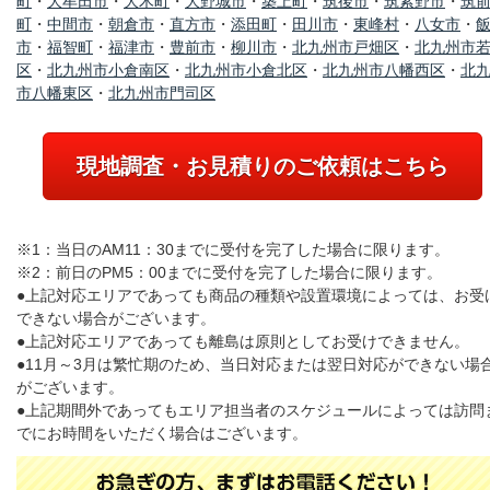
町
・
大牟田市
・
大木町
・
大野城市
・
築上町
・
筑後市
・
筑紫野市
・
筑
町
・
中間市
・
朝倉市
・
直方市
・
添田町
・
田川市
・
東峰村
・
八女市
・
市
・
福智町
・
福津市
・
豊前市
・
柳川市
・
北九州市戸畑区
・
北九州市
区
・
北九州市小倉南区
・
北九州市小倉北区
・
北九州市八幡西区
・
北
市八幡東区
・
北九州市門司区
現地調査・お見積りのご依頼はこちら
※1：当日のAM11：30までに受付を完了した場合に限ります。
※2：前日のPM5：00までに受付を完了した場合に限ります。
●上記対応エリアであっても商品の種類や設置環境によっては、お受
できない場合がございます。
●上記対応エリアであっても離島は原則としてお受けできません。
●11月～3月は繁忙期のため、当日対応または翌日対応ができない場
がございます。
●上記期間外であってもエリア担当者のスケジュールによっては訪問
でにお時間をいただく場合はございます。