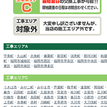
工事エリアA
宇美町
・
久山町
・
志免町
・
篠栗町
・
新宮町
・
須恵町
・
那珂川町
・
粕
町
・
福岡市城南区
・
福岡市西区
・
福岡市早良区
・
福岡市中央区
・
福
東区
・
福岡市南区
・
福岡市博多区
工事エリアC
うきは市
・
みやこ町
・
みやま市
・
芦屋町
・
鞍手町
・
遠賀町
・
岡垣町
麻市
・
苅田町
・
吉富町
・
久留米市
・
宮若市
・
桂川町
・
古賀市
・
広川
行橋市
・
香春町
・
糸田町
・
糸島市
・
宗像市
・
春日市
・
小郡市
・
小竹
上毛町
・
水巻町
・
赤村
・
川崎町
・
太宰府市
・
大川市
・
大刀洗町
・
大