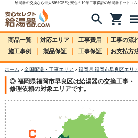
給湯器の交換なら最大89%OFFと安心の10年工事保証の給湯器ドットコム
search
shopping_cart
me
|
|
|
商品一覧
対応エリア
工事費用
工事の流
|
|
|
施工事例
製品保証
工事保証
お支払方
ホーム
全国配送・工事エリア
福岡県 福岡市早良区エリ
>
>
◎ 福岡県福岡市早良区は給湯器の交換工事・
修理依頼の対象エリアです。