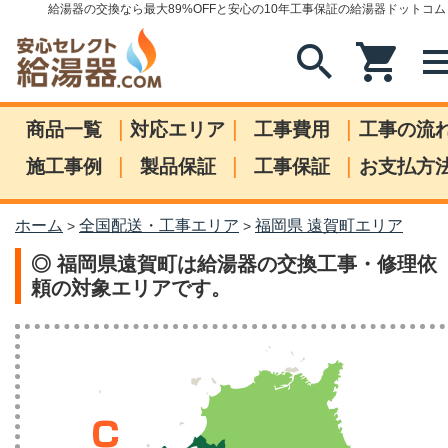
給湯器の交換なら最大89%OFFと安心の10年工事保証の給湯器ドットコム
search
shopping_cart
me
|
|
|
商品一覧
対応エリア
工事費用
工事の流
|
|
|
施工事例
製品保証
工事保証
お支払方
ホーム
全国配送・工事エリア
福岡県 遠賀町エリア
>
>
◎ 福岡県遠賀町は給湯器の交換工事・修理依
頼の対象エリアです。