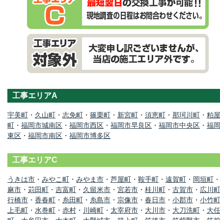
工事エリアA
宇美町
・
久山町
・
志免町
・
篠栗町
・
新宮町
・
須恵町
・
那珂川町
・
粕
町
・
福岡市城南区
・
福岡市西区
・
福岡市早良区
・
福岡市中央区
・
福
東区
・
福岡市南区
・
福岡市博多区
工事エリアC
うきは市
・
みやこ町
・
みやま市
・
芦屋町
・
鞍手町
・
遠賀町
・
岡垣町
麻市
・
苅田町
・
吉富町
・
久留米市
・
宮若市
・
桂川町
・
古賀市
・
広川
行橋市
・
香春町
・
糸田町
・
糸島市
・
宗像市
・
春日市
・
小郡市
・
小竹
上毛町
・
水巻町
・
赤村
・
川崎町
・
太宰府市
・
大川市
・
大刀洗町
・
大