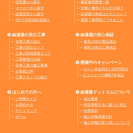
―
旧型番から探す
―
概算修理費用一覧
―
メーカーから探す
―
交換と修理どちらがお得？
―
設置状況から探す
―
給湯器の寿命はどれくらい？
―
3分で完結Web見積り
―
故障？修理前にできること
給湯器の安心工事
給湯器の安心保証
―
交換工事の流れ
―
最長10年の製品保証
―
工事の対応エリア
―
無料10年の工事保証
―
工事の現地調査エリア
―
工事費用の詳細
開催中のキャンペーン
―
交換工事の施工事例
―
ローン無金利＆1,000円割引
―
お客様の声
―
エコジョーズ無料7年保証
―
工事スタッフの紹介
はじめての方へ
給湯器ドットコムについて
―
ご利用ガイド
―
会社概要
―
お問合わせ
―
特定商取引法に基づく表記
―
サイトマップ
―
利用規約
―
ホーム
―
個人情報保護方針
―
個人情報の取り扱いについて