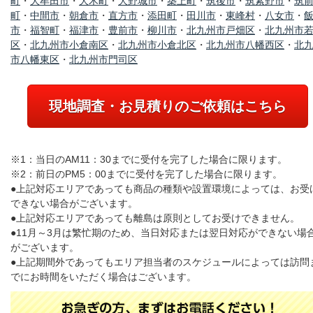
町
・
大牟田市
・
大木町
・
大野城市
・
築上町
・
筑後市
・
筑紫野市
・
筑
町
・
中間市
・
朝倉市
・
直方市
・
添田町
・
田川市
・
東峰村
・
八女市
・
市
・
福智町
・
福津市
・
豊前市
・
柳川市
・
北九州市戸畑区
・
北九州市
区
・
北九州市小倉南区
・
北九州市小倉北区
・
北九州市八幡西区
・
北
市八幡東区
・
北九州市門司区
現地調査・お見積りのご依頼はこちら
※1：当日のAM11：30までに受付を完了した場合に限ります。
※2：前日のPM5：00までに受付を完了した場合に限ります。
●上記対応エリアであっても商品の種類や設置環境によっては、お受
できない場合がございます。
●上記対応エリアであっても離島は原則としてお受けできません。
●11月～3月は繁忙期のため、当日対応または翌日対応ができない場
がございます。
●上記期間外であってもエリア担当者のスケジュールによっては訪問
でにお時間をいただく場合はございます。