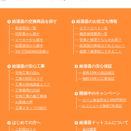
給湯器の交換商品を探す
給湯器のお役立ち情報
―
取扱商品一覧
―
エラーコード一覧
―
旧型番から探す
―
概算修理費用一覧
―
メーカーから探す
―
交換と修理どちらがお得？
―
設置状況から探す
―
給湯器の寿命はどれくらい？
―
3分で完結Web見積り
―
故障？修理前にできること
給湯器の安心工事
給湯器の安心保証
―
交換工事の流れ
―
最長10年の製品保証
―
工事の対応エリア
―
無料10年の工事保証
―
工事の現地調査エリア
―
工事費用の詳細
開催中のキャンペーン
―
交換工事の施工事例
―
ローン無金利＆1,000円割引
―
お客様の声
―
エコジョーズ無料7年保証
―
工事スタッフの紹介
はじめての方へ
給湯器ドットコムについて
―
ご利用ガイド
―
会社概要