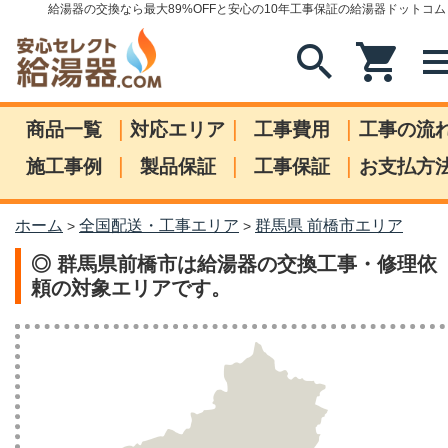
給湯器の交換なら最大89%OFFと安心の10年工事保証の給湯器ドットコム
search
shopping_cart
me
|
|
|
商品一覧
対応エリア
工事費用
工事の流
|
|
|
施工事例
製品保証
工事保証
お支払方
ホーム
全国配送・工事エリア
群馬県 前橋市エリア
>
>
◎ 群馬県前橋市は給湯器の交換工事・修理依
頼の対象エリアです。