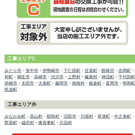
工事エリアC
みどり市
・
安中市
・
伊勢崎市
・
下仁田町
・
甘楽町
・
館林市
・
吉岡町
村町
・
桐生市
・
高崎市
・
渋川市
・
上野村
・
榛東村
・
神流町
・
千代田
前橋市
・
太田市
・
大泉町
・
藤岡市
・
南牧村
・
板倉町
・
富岡市
・
明和
邑楽町
工事エリア外
みなかみ町
・
高山村
・
昭和村
・
沼田市
・
川場村
・
草津町
・
中之条町
野原町
・
嬬恋村
・
東吾妻町
・
片品村