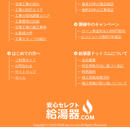
―
交換工事の流れ
―
最長10年の製品保証
―
工事の対応エリア
―
無料10年の工事保証
―
工事の現地調査エリア
―
工事費用の詳細
開催中のキャンペーン
―
交換工事の施工事例
―
ローン無金利＆1,000円割引
―
お客様の声
―
エコジョーズ無料7年保証
―
工事スタッフの紹介
はじめての方へ
給湯器ドットコムについて
―
ご利用ガイド
―
会社概要
―
お問合わせ
―
特定商取引法に基づく表記
―
サイトマップ
―
利用規約
―
ホーム
―
個人情報保護方針
―
個人情報の取り扱いについて
Copyright © 2015-2020 kyu-to.com All Rights Reserved.