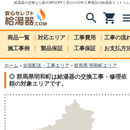
給湯器の交換なら最大89%OFFと安心の10年工事保証の給湯器ドットコム
search
shopping_cart
me
|
|
|
商品一覧
対応エリア
工事費用
工事の流
|
|
|
施工事例
製品保証
工事保証
お支払方
ホーム
全国配送・工事エリア
群馬県 明和町エリア
>
>
◎ 群馬県明和町は給湯器の交換工事・修理依
頼の対象エリアです。