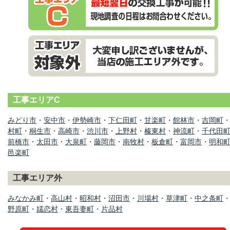
工事エリアC
みどり市
・
安中市
・
伊勢崎市
・
下仁田町
・
甘楽町
・
館林市
・
吉岡町
村町
・
桐生市
・
高崎市
・
渋川市
・
上野村
・
榛東村
・
神流町
・
千代田
前橋市
・
太田市
・
大泉町
・
藤岡市
・
南牧村
・
板倉町
・
富岡市
・
明和
邑楽町
工事エリア外
みなかみ町
・
高山村
・
昭和村
・
沼田市
・
川場村
・
草津町
・
中之条町
野原町
・
嬬恋村
・
東吾妻町
・
片品村