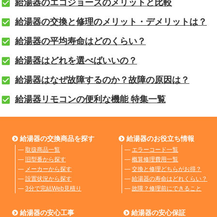
給湯器のエコジョーズのメリットと比較
給湯器の交換と修理のメリット・デメリットは？
給湯器の平均寿命はどのくらい？
給湯器はどれを選べばいいの？
給湯器はなぜ故障するのか？故障の原因は？
給湯器リモコンの便利な機能 特集一覧
給湯器の交換商品を探す
給湯器のお役立ち情報
―
取扱商品一覧
―
エラーコード一覧
―
旧型番から探す
―
概算修理費用一覧
―
メーカーから探す
―
交換と修理どちらがお得？
―
設置状況から探す
―
給湯器の寿命はどれくらい？
―
3分で完結Web見積り
―
故障？修理前にできること
給湯器の安心工事
給湯器の安心保証