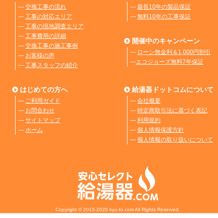
―
交換工事の流れ
―
最長10年の製品保証
―
工事の対応エリア
―
無料10年の工事保証
―
工事の現地調査エリア
―
工事費用の詳細
開催中のキャンペーン
―
交換工事の施工事例
―
ローン無金利＆1,000円割引
―
お客様の声
―
エコジョーズ無料7年保証
―
工事スタッフの紹介
はじめての方へ
給湯器ドットコムについて
―
ご利用ガイド
―
会社概要
―
お問合わせ
―
特定商取引法に基づく表記
―
サイトマップ
―
利用規約
―
ホーム
―
個人情報保護方針
―
個人情報の取り扱いについて
Copyright © 2015-2020 kyu-to.com All Rights Reserved.