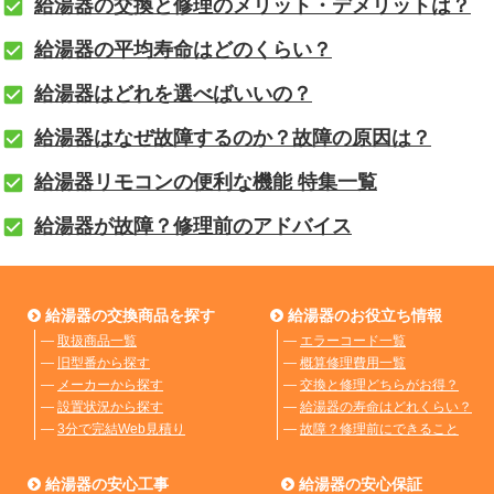
給湯器の交換と修理のメリット・デメリットは？
給湯器の平均寿命はどのくらい？
給湯器はどれを選べばいいの？
給湯器はなぜ故障するのか？故障の原因は？
給湯器リモコンの便利な機能 特集一覧
給湯器が故障？修理前のアドバイス
給湯器の交換商品を探す
給湯器のお役立ち情報
―
取扱商品一覧
―
エラーコード一覧
―
旧型番から探す
―
概算修理費用一覧
―
メーカーから探す
―
交換と修理どちらがお得？
―
設置状況から探す
―
給湯器の寿命はどれくらい？
―
3分で完結Web見積り
―
故障？修理前にできること
給湯器の安心工事
給湯器の安心保証