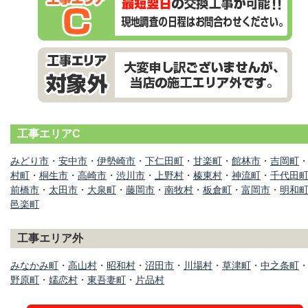
工事エリアC
みどり市
・
安中市
・
伊勢崎市
・
下仁田町
・
甘楽町
・
館林市
・
吉岡町
村町
・
桐生市
・
高崎市
・
渋川市
・
上野村
・
榛東村
・
神流町
・
千代田
前橋市
・
太田市
・
大泉町
・
藤岡市
・
南牧村
・
板倉町
・
富岡市
・
明和
邑楽町
工事エリア外
みなかみ町
・
高山村
・
昭和村
・
沼田市
・
川場村
・
草津町
・
中之条町
野原町
・
嬬恋村
・
東吾妻町
・
片品村