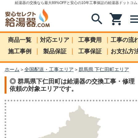
給湯器の交換なら最大89%OFFと安心の10年工事保証の給湯器ドットコム
search
shopping_cart
me
|
|
|
商品一覧
対応エリア
工事費用
工事の流
|
|
|
施工事例
製品保証
工事保証
お支払方
ホーム
全国配送・工事エリア
群馬県 下仁田町エリア
>
>
◎ 群馬県下仁田町は給湯器の交換工事・修理
依頼の対象エリアです。