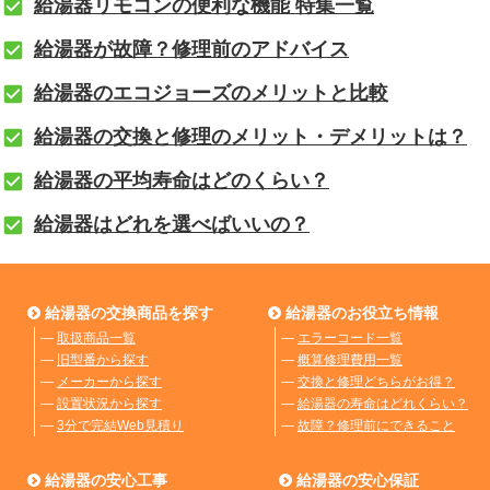
給湯器リモコンの便利な機能 特集一覧
給湯器が故障？修理前のアドバイス
給湯器のエコジョーズのメリットと比較
給湯器の交換と修理のメリット・デメリットは？
給湯器の平均寿命はどのくらい？
給湯器はどれを選べばいいの？
給湯器の交換商品を探す
給湯器のお役立ち情報
―
取扱商品一覧
―
エラーコード一覧
―
旧型番から探す
―
概算修理費用一覧
―
メーカーから探す
―
交換と修理どちらがお得？
―
設置状況から探す
―
給湯器の寿命はどれくらい？
―
3分で完結Web見積り
―
故障？修理前にできること
給湯器の安心工事
給湯器の安心保証