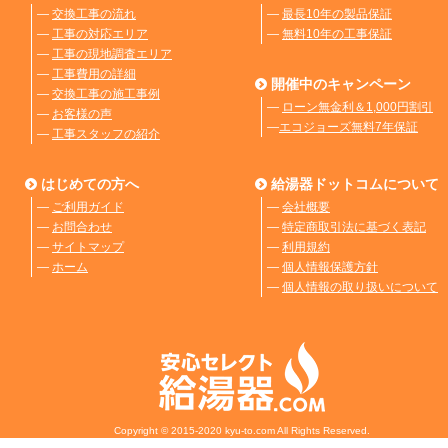
―
交換工事の流れ
―
最長10年の製品保証
―
工事の対応エリア
―
無料10年の工事保証
―
工事の現地調査エリア
―
工事費用の詳細
開催中のキャンペーン
―
交換工事の施工事例
―
ローン無金利＆1,000円割引
―
お客様の声
―
エコジョーズ無料7年保証
―
工事スタッフの紹介
はじめての方へ
給湯器ドットコムについて
―
ご利用ガイド
―
会社概要
―
お問合わせ
―
特定商取引法に基づく表記
―
サイトマップ
―
利用規約
―
ホーム
―
個人情報保護方針
―
個人情報の取り扱いについて
Copyright © 2015-2020 kyu-to.com All Rights Reserved.