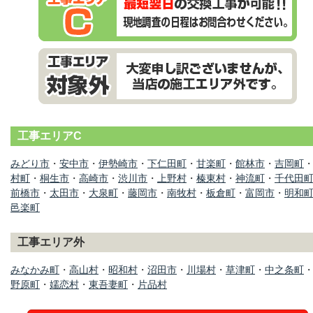
工事エリアC
みどり市
・
安中市
・
伊勢崎市
・
下仁田町
・
甘楽町
・
館林市
・
吉岡町
村町
・
桐生市
・
高崎市
・
渋川市
・
上野村
・
榛東村
・
神流町
・
千代田
前橋市
・
太田市
・
大泉町
・
藤岡市
・
南牧村
・
板倉町
・
富岡市
・
明和
邑楽町
工事エリア外
みなかみ町
・
高山村
・
昭和村
・
沼田市
・
川場村
・
草津町
・
中之条町
野原町
・
嬬恋村
・
東吾妻町
・
片品村