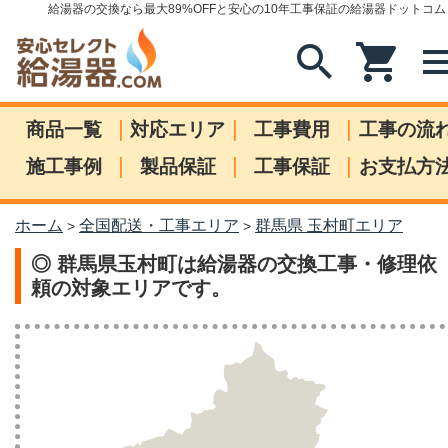
給湯器の交換なら最大89%OFFと安心の10年工事保証の給湯器ドットコム
search
shopping_cart
me
|
|
|
商品一覧
対応エリア
工事費用
工事の流
|
|
|
施工事例
製品保証
工事保証
お支払方
ホーム
全国配送・工事エリア
群馬県 玉村町エリア
>
>
◎ 群馬県玉村町は給湯器の交換工事・修理依
頼の対象エリアです。