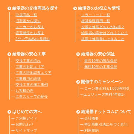
給湯器の交換商品を探す
給湯器のお役立ち情報
―
取扱商品一覧
―
エラーコード一覧
―
旧型番から探す
―
概算修理費用一覧
―
メーカーから探す
―
交換と修理どちらがお得？
―
設置状況から探す
―
給湯器の寿命はどれくらい？
―
3分で完結Web見積り
―
故障？修理前にできること
給湯器の安心工事
給湯器の安心保証
―
交換工事の流れ
―
最長10年の製品保証
―
工事の対応エリア
―
無料10年の工事保証
―
工事の現地調査エリア
―
工事費用の詳細
開催中のキャンペーン
―
交換工事の施工事例
―
ローン無金利＆1,000円割引
―
お客様の声
―
エコジョーズ無料7年保証
―
工事スタッフの紹介
はじめての方へ
給湯器ドットコムについて
―
ご利用ガイド
―
会社概要
―
お問合わせ
―
特定商取引法に基づく表記
―
サイトマップ
―
利用規約