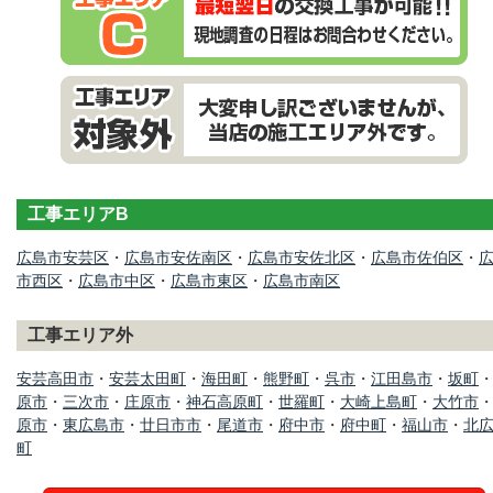
工事エリアB
広島市安芸区
・
広島市安佐南区
・
広島市安佐北区
・
広島市佐伯区
・
市西区
・
広島市中区
・
広島市東区
・
広島市南区
工事エリア外
安芸高田市
・
安芸太田町
・
海田町
・
熊野町
・
呉市
・
江田島市
・
坂町
原市
・
三次市
・
庄原市
・
神石高原町
・
世羅町
・
大崎上島町
・
大竹市
原市
・
東広島市
・
廿日市市
・
尾道市
・
府中市
・
府中町
・
福山市
・
北
町