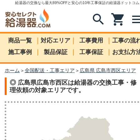
給湯器の交換なら最大89%OFFと安心の10年工事保証の給湯器ドットコム
search
shopping_cart
me
|
|
|
商品一覧
対応エリア
工事費用
工事の流
|
|
|
施工事例
製品保証
工事保証
お支払方
ホーム
全国配送・工事エリア
広島県 広島市西区エリア
>
>
◎ 広島県広島市西区は給湯器の交換工事・修
理依頼の対象エリアです。