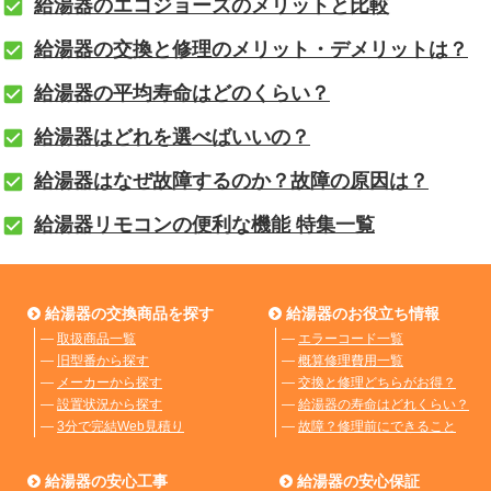
給湯器のエコジョーズのメリットと比較
給湯器の交換と修理のメリット・デメリットは？
給湯器の平均寿命はどのくらい？
給湯器はどれを選べばいいの？
給湯器はなぜ故障するのか？故障の原因は？
給湯器リモコンの便利な機能 特集一覧
給湯器の交換商品を探す
給湯器のお役立ち情報
―
取扱商品一覧
―
エラーコード一覧
―
旧型番から探す
―
概算修理費用一覧
―
メーカーから探す
―
交換と修理どちらがお得？
―
設置状況から探す
―
給湯器の寿命はどれくらい？
―
3分で完結Web見積り
―
故障？修理前にできること
給湯器の安心工事
給湯器の安心保証