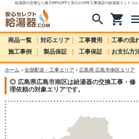
給湯器の交換なら最大89%OFFと安心の10年工事保証の給湯器ドットコム
search
shopping_cart
me
|
|
|
商品一覧
対応エリア
工事費用
工事の流
|
|
|
施工事例
製品保証
工事保証
お支払方
ホーム
全国配送・工事エリア
広島県 広島市南区エリア
>
>
◎ 広島県広島市南区は給湯器の交換工事・修
理依頼の対象エリアです。