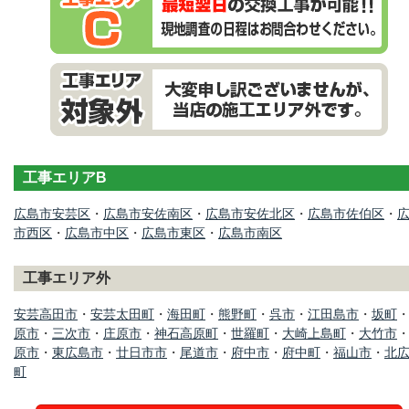
工事エリアB
広島市安芸区
・
広島市安佐南区
・
広島市安佐北区
・
広島市佐伯区
・
市西区
・
広島市中区
・
広島市東区
・
広島市南区
工事エリア外
安芸高田市
・
安芸太田町
・
海田町
・
熊野町
・
呉市
・
江田島市
・
坂町
原市
・
三次市
・
庄原市
・
神石高原町
・
世羅町
・
大崎上島町
・
大竹市
原市
・
東広島市
・
廿日市市
・
尾道市
・
府中市
・
府中町
・
福山市
・
北
町