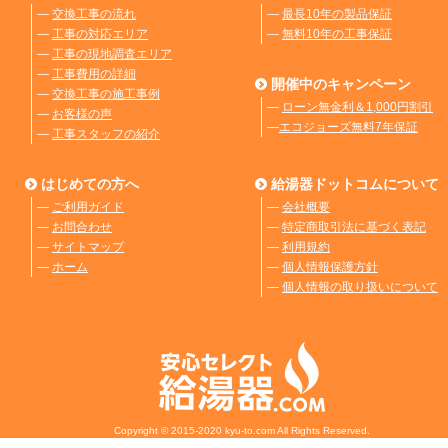
―
交換工事の流れ
―
最長10年の製品保証
―
工事の対応エリア
―
無料10年の工事保証
―
工事の現地調査エリア
―
工事費用の詳細
開催中のキャンペーン
―
交換工事の施工事例
―
ローン無金利＆1,000円割引
―
お客様の声
―
エコジョーズ無料7年保証
―
工事スタッフの紹介
はじめての方へ
給湯器ドットコムについて
―
ご利用ガイド
―
会社概要
―
お問合わせ
―
特定商取引法に基づく表記
―
サイトマップ
―
利用規約
―
ホーム
―
個人情報保護方針
―
個人情報の取り扱いについて
Copyright © 2015-2020 kyu-to.com All Rights Reserved.