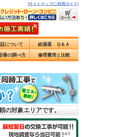
|
サイトマップ
|
ご利用ガイド
|
保証について
給湯器 Ｑ＆Ａ
型番の調べ方
修理費用と比較
依頼の対象エリアです。