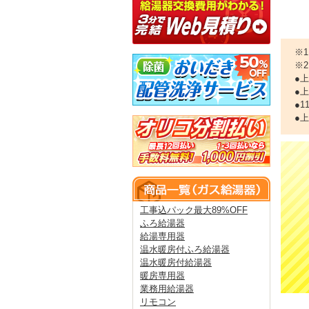
※
※
●
●
●
●
工事込パック最大89%OFF
ふろ給湯器
給湯専用器
温水暖房付ふろ給湯器
温水暖房付給湯器
暖房専用器
業務用給湯器
リモコン