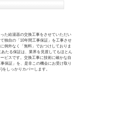
則った給湯器の交換工事をさせていただい
て独自の「10年間工事保証」を工事させ
まに例外なく「無料」でおつけしておりま
倍にあたる保証は、業界を見渡してもほとん
サービスです。交換工事に技術に確かな自
工事保証」を、是非この機会にお受け取り
0年)をしっかりカバーします。