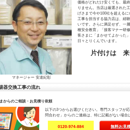
価格がどれだけ安くても、最
りません。当店は厳選された
げさまで今や100社を超える
工事を担当する協力店は、経験年
いです。さらに満足せず、一
種安全教育」「接客マナー研
客さまに「まかせてよかった
日々とりくんでいます。
片付けは 来
マネージャー 安達紀彰
湯器交換工事の流れ
まからのご相談・お見積り依頼
以下の3つからお選びください。専門スタッフが
問合わせ」からのご連絡は、特に記載がない場合
0120-974-884
無料お見