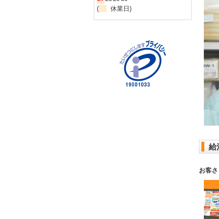
(
休業日)
給
お客さ