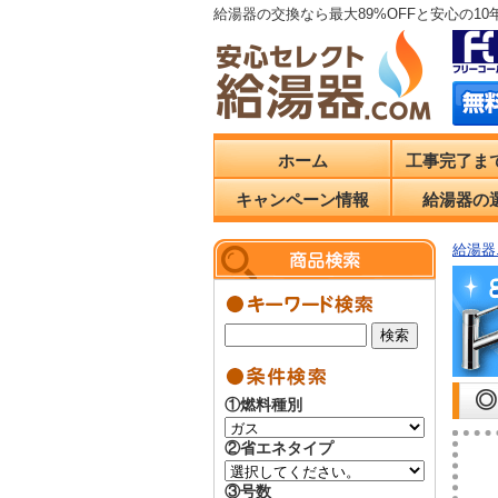
給湯器の交換なら最大89%OFFと安心の1
ホーム
工事完了ま
キャンペーン情報
給湯器の
給湯器.
◎
①燃料種別
②省エネタイプ
③号数