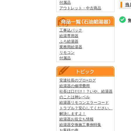
付属品
当
アウトレット・中古商品
工事込パック
給湯専用器
ふろ給湯器
業務用給湯器
リモコン
付属品
安達社長のプロ×ログ
給湯器の修理費用
社長は口だけ！？いや、給湯器
のことは神レベル
給湯器リモコンエラーコード
トラブル？安心してください、
解決しますよ！
給湯器お役立ち情報
給湯器交換施工事例特集
お客様の声