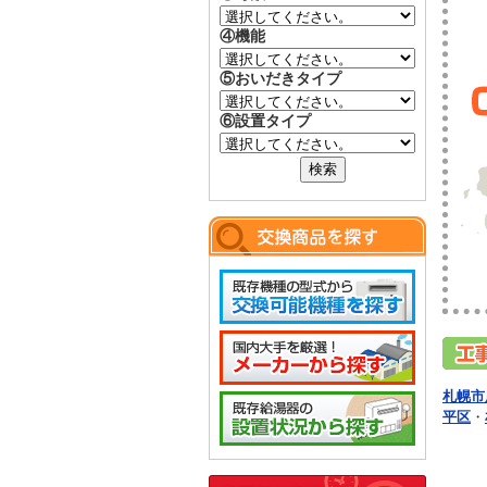
④機能
⑤おいだきタイプ
⑥設置タイプ
札幌市
平区
・