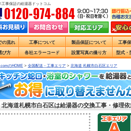
0年工事保証の給湯器ドットコム
での流れ
工事について
製品保証について
工事
選び方
各社エラーコード
設置写真の撮り方
型式・
comのHOME
>
全国配送・工事エリア
>
北海道 札幌市白石区エリア
 北海道札幌市白石区は給湯器の交換工事・修理