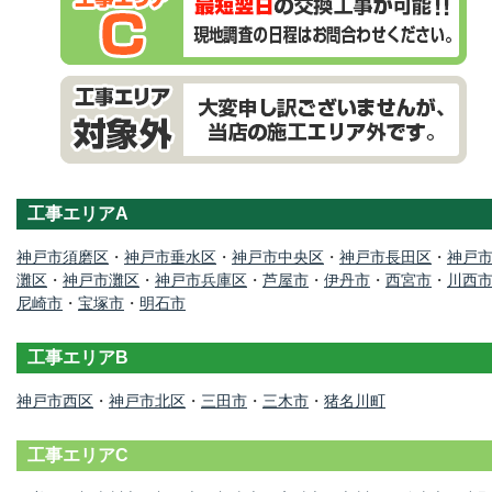
工事エリアA
神戸市須磨区
・
神戸市垂水区
・
神戸市中央区
・
神戸市長田区
・
神戸
灘区
・
神戸市灘区
・
神戸市兵庫区
・
芦屋市
・
伊丹市
・
西宮市
・
川西
尼崎市
・
宝塚市
・
明石市
工事エリアB
神戸市西区
・
神戸市北区
・
三田市
・
三木市
・
猪名川町
工事エリアC