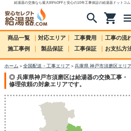
給湯器の交換なら最大89%OFFと安心の10年工事保証の給湯器ドットコム
search
shopping_cart
me
|
|
|
商品一覧
対応エリア
工事費用
工事の流
|
|
|
施工事例
製品保証
工事保証
お支払方
ホーム
全国配送・工事エリア
兵庫県 神戸市須磨区エリ
>
>
◎ 兵庫県神戸市須磨区は給湯器の交換工事・
修理依頼の対象エリアです。