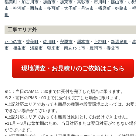
稲美町
・
加古川市
・
加西市
・
加東市
・
高砂市
・
市川町
・
篠山市
・
小
市
・
神河町
・
西脇市
・
多可町
・
太子町
・
丹波市
・
播磨町
・
姫路市
・
町
工事エリア外
たつの市
・
香美町
・
佐用町
・
宍粟市
・
洲本市
・
上郡町
・
新温泉町
・
市
・
相生市
・
淡路市
・
朝来市
・
南あわじ市
・
豊岡市
・
養父市
現地調査・お見積りのご依頼はこちら
※1：当日のAM11：30までに受付を完了した場合に限ります。
※2：前日のPM5：00までに受付を完了した場合に限ります。
●上記対応エリアであっても商品の種類や設置環境によっては、お受
できない場合がございます。
●上記対応エリアであっても離島は原則としてお受けできません。
●11月～3月は繁忙期のため、当日対応または翌日対応ができない場
がございます。