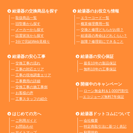
給湯器の交換商品を探す
給湯器のお役立ち情報
―
取扱商品一覧
―
エラーコード一覧
―
旧型番から探す
―
概算修理費用一覧
―
メーカーから探す
―
交換と修理どちらがお得？
―
設置状況から探す
―
給湯器の寿命はどれくらい？
―
3分で完結Web見積り
―
故障？修理前にできること
給湯器の安心工事
給湯器の安心保証
―
交換工事の流れ
―
最長10年の製品保証
―
工事の対応エリア
―
無料10年の工事保証
―
工事の現地調査エリア
―
工事費用の詳細
開催中のキャンペーン
―
交換工事の施工事例
―
ローン無金利＆1,000円割引
―
お客様の声
―
エコジョーズ無料7年保証
―
工事スタッフの紹介
はじめての方へ
給湯器ドットコムについて
―
ご利用ガイド
―
会社概要
―
お問合わせ
―
特定商取引法に基づく表記
―
サイトマップ
―
利用規約