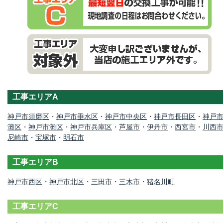
工事エリアA
神戸市須磨区
・
神戸市垂水区
・
神戸市中央区
・
神戸市長田区
・
神戸
灘区
・
神戸市灘区
・
神戸市兵庫区
・
芦屋市
・
伊丹市
・
西宮市
・
川西
尼崎市
・
宝塚市
・
明石市
工事エリアB
神戸市西区
・
神戸市北区
・
三田市
・
三木市
・
猪名川町
工事エリアC