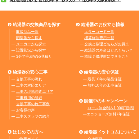
給湯器の交換商品を探す
給湯器のお役立ち情報
―
取扱商品一覧
―
エラーコード一覧
―
旧型番から探す
―
概算修理費用一覧
―
メーカーから探す
―
交換と修理どちらがお得？
―
設置状況から探す
―
給湯器の寿命はどれくらい？
―
3分で完結Web見積り
―
故障？修理前にできること
給湯器の安心工事
給湯器の安心保証
―
交換工事の流れ
―
最長10年の製品保証
―
工事の対応エリア
―
無料10年の工事保証
―
工事の現地調査エリア
―
工事費用の詳細
開催中のキャンペーン
―
交換工事の施工事例
―
ローン無金利＆1,000円割引
―
お客様の声
―
エコジョーズ無料7年保証
―
工事スタッフの紹介
はじめての方へ
給湯器ドットコムについて
―
ご利用ガイド
―
会社概要