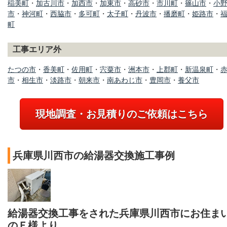
稲美町
・
加古川市
・
加西市
・
加東市
・
高砂市
・
市川町
・
篠山市
・
小
市
・
神河町
・
西脇市
・
多可町
・
太子町
・
丹波市
・
播磨町
・
姫路市
・
町
工事エリア外
たつの市
・
香美町
・
佐用町
・
宍粟市
・
洲本市
・
上郡町
・
新温泉町
・
市
・
相生市
・
淡路市
・
朝来市
・
南あわじ市
・
豊岡市
・
養父市
現地調査・お見積りのご依頼はこちら
兵庫県川西市の給湯器交換施工事例
給湯器交換工事をされた兵庫県川西市にお住ま
のＦ様より