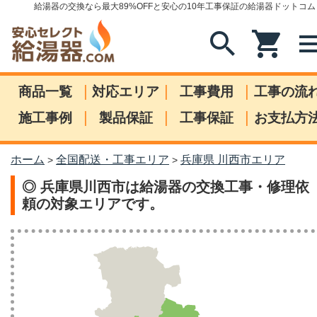
給湯器の交換なら最大89%OFFと安心の10年工事保証の給湯器ドットコム
search
shopping_cart
me
|
|
|
商品一覧
対応エリア
工事費用
工事の流
|
|
|
施工事例
製品保証
工事保証
お支払方
ホーム
全国配送・工事エリア
兵庫県 川西市エリア
>
>
◎ 兵庫県川西市は給湯器の交換工事・修理依
頼の対象エリアです。