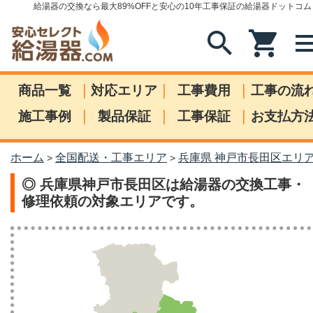
給湯器の交換なら最大89%OFFと安心の10年工事保証の給湯器ドットコム
search
shopping_cart
me
|
|
|
商品一覧
対応エリア
工事費用
工事の流
|
|
|
施工事例
製品保証
工事保証
お支払方
ホーム
全国配送・工事エリア
兵庫県 神戸市長田区エリ
>
>
◎ 兵庫県神戸市長田区は給湯器の交換工事・
修理依頼の対象エリアです。