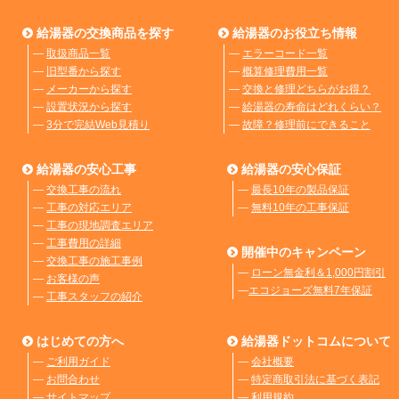
給湯器の交換商品を探す
給湯器のお役立ち情報
―
取扱商品一覧
―
エラーコード一覧
―
旧型番から探す
―
概算修理費用一覧
―
メーカーから探す
―
交換と修理どちらがお得？
―
設置状況から探す
―
給湯器の寿命はどれくらい？
―
3分で完結Web見積り
―
故障？修理前にできること
給湯器の安心工事
給湯器の安心保証
―
交換工事の流れ
―
最長10年の製品保証
―
工事の対応エリア
―
無料10年の工事保証
―
工事の現地調査エリア
―
工事費用の詳細
開催中のキャンペーン
―
交換工事の施工事例
―
ローン無金利＆1,000円割引
―
お客様の声
―
エコジョーズ無料7年保証
―
工事スタッフの紹介
はじめての方へ
給湯器ドットコムについて
―
ご利用ガイド
―
会社概要
―
お問合わせ
―
特定商取引法に基づく表記
―
サイトマップ
―
利用規約