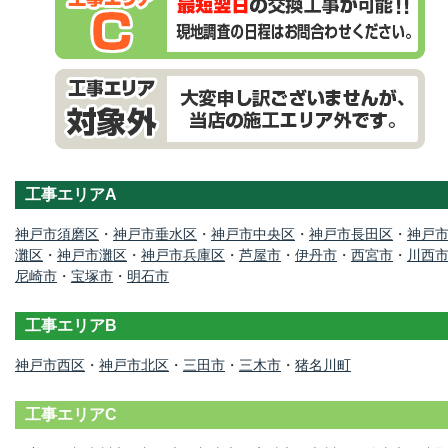
工事エリアA
神戸市須磨区
・
神戸市垂水区
・
神戸市中央区
・
神戸市長田区
・
神戸
灘区
・
神戸市灘区
・
神戸市兵庫区
・
芦屋市
・
伊丹市
・
西宮市
・
川西
尼崎市
・
宝塚市
・
明石市
工事エリアB
神戸市西区
・
神戸市北区
・
三田市
・
三木市
・
猪名川町
工事エリアC