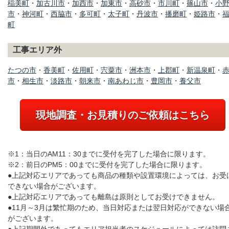
稲美町
・
加古川市
・
加西市
・
加東市
・
高砂市
・
市川町
・
篠山市
・
小
市
・
神河町
・
西脇市
・
多可町
・
太子町
・
丹波市
・
播磨町
・
姫路市
・
町
工事エリア外
たつの市
・
香美町
・
佐用町
・
宍粟市
・
洲本市
・
上郡町
・
新温泉町
・
市
・
相生市
・
淡路市
・
朝来市
・
南あわじ市
・
豊岡市
・
養父市
現地調査・お見積りのご依頼はこちら
※1：当日のAM11：30までに受付を完了した場合に限ります。
※2：前日のPM5：00までに受付を完了した場合に限ります。
●上記対応エリアであっても商品の種類や設置環境によっては、お受
できない場合がございます。
●上記対応エリアであっても離島は原則としてお受けできません。
●11月～3月は繁忙期のため、当日対応または翌日対応ができない場
がございます。