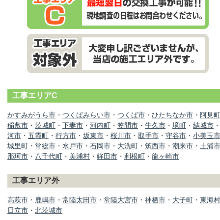
工事エリアC
かすみがうら市
・
つくばみらい市
・
つくば市
・
ひたちなか市
・
阿見
稲敷市
・
茨城町
・
下妻市
・
河内町
・
笠間市
・
牛久市
・
境町
・
結城市
河市
・
五霞町
・
行方市
・
坂東市
・
桜川市
・
取手市
・
守谷市
・
小美玉
城里町
・
常総市
・
水戸市
・
石岡市
・
大洗町
・
筑西市
・
潮来市
・
土浦
那珂市
・
八千代町
・
美浦村
・
鉾田市
・
利根町
・
龍ヶ崎市
工事エリア外
高萩市
・
鹿嶋市
・
常陸太田市
・
常陸大宮市
・
神栖市
・
大子町
・
東海
日立市
・
北茨城市