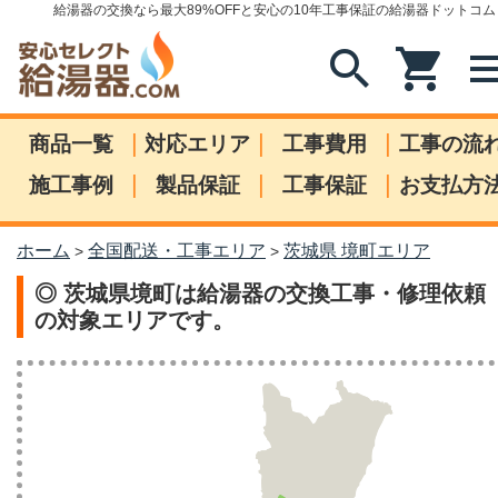
給湯器の交換なら最大89%OFFと安心の10年工事保証の給湯器ドットコム
search
shopping_cart
me
|
|
|
商品一覧
対応エリア
工事費用
工事の流
|
|
|
施工事例
製品保証
工事保証
お支払方
ホーム
全国配送・工事エリア
茨城県 境町エリア
>
>
◎ 茨城県境町は給湯器の交換工事・修理依頼
の対象エリアです。