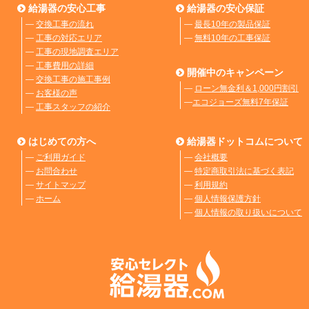
給湯器の安心工事
給湯器の安心保証
―
交換工事の流れ
―
最長10年の製品保証
―
工事の対応エリア
―
無料10年の工事保証
―
工事の現地調査エリア
―
工事費用の詳細
開催中のキャンペーン
―
交換工事の施工事例
―
ローン無金利＆1,000円割引
―
お客様の声
―
エコジョーズ無料7年保証
―
工事スタッフの紹介
はじめての方へ
給湯器ドットコムについて
―
ご利用ガイド
―
会社概要
―
お問合わせ
―
特定商取引法に基づく表記
―
サイトマップ
―
利用規約
―
ホーム
―
個人情報保護方針
―
個人情報の取り扱いについて