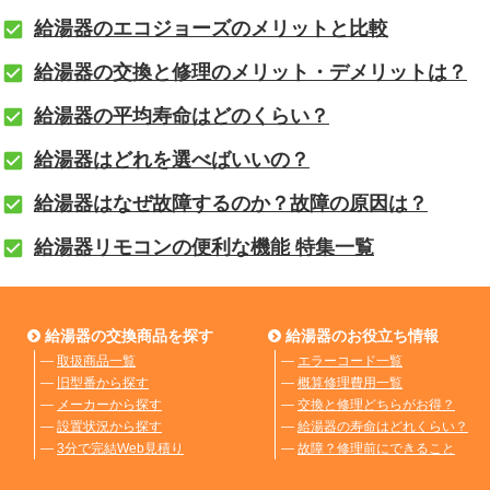
給湯器のエコジョーズのメリットと比較
給湯器の交換と修理のメリット・デメリットは？
給湯器の平均寿命はどのくらい？
給湯器はどれを選べばいいの？
給湯器はなぜ故障するのか？故障の原因は？
給湯器リモコンの便利な機能 特集一覧
給湯器の交換商品を探す
給湯器のお役立ち情報
―
取扱商品一覧
―
エラーコード一覧
―
旧型番から探す
―
概算修理費用一覧
―
メーカーから探す
―
交換と修理どちらがお得？
―
設置状況から探す
―
給湯器の寿命はどれくらい？
―
3分で完結Web見積り
―
故障？修理前にできること