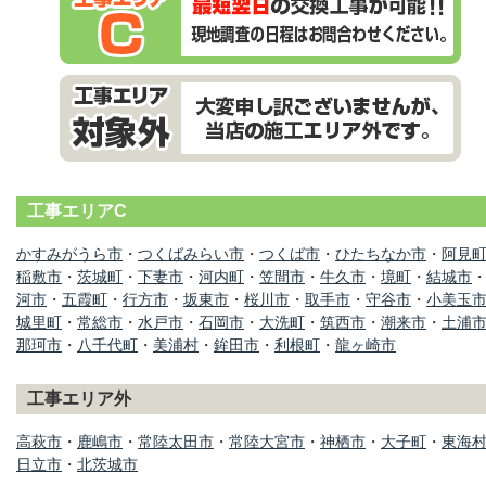
工事エリアC
かすみがうら市
・
つくばみらい市
・
つくば市
・
ひたちなか市
・
阿見
稲敷市
・
茨城町
・
下妻市
・
河内町
・
笠間市
・
牛久市
・
境町
・
結城市
河市
・
五霞町
・
行方市
・
坂東市
・
桜川市
・
取手市
・
守谷市
・
小美玉
城里町
・
常総市
・
水戸市
・
石岡市
・
大洗町
・
筑西市
・
潮来市
・
土浦
那珂市
・
八千代町
・
美浦村
・
鉾田市
・
利根町
・
龍ヶ崎市
工事エリア外
高萩市
・
鹿嶋市
・
常陸太田市
・
常陸大宮市
・
神栖市
・
大子町
・
東海
日立市
・
北茨城市