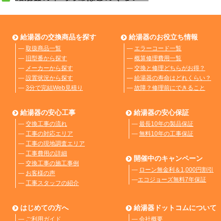
給湯器の交換商品を探す
給湯器のお役立ち情報
―
取扱商品一覧
―
エラーコード一覧
―
旧型番から探す
―
概算修理費用一覧
―
メーカーから探す
―
交換と修理どちらがお得？
―
設置状況から探す
―
給湯器の寿命はどれくらい？
―
3分で完結Web見積り
―
故障？修理前にできること
給湯器の安心工事
給湯器の安心保証
―
交換工事の流れ
―
最長10年の製品保証
―
工事の対応エリア
―
無料10年の工事保証
―
工事の現地調査エリア
―
工事費用の詳細
開催中のキャンペーン
―
交換工事の施工事例
―
ローン無金利＆1,000円割引
―
お客様の声
―
エコジョーズ無料7年保証
―
工事スタッフの紹介
はじめての方へ
給湯器ドットコムについて
―
ご利用ガイド
―
会社概要