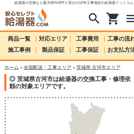
給湯器の交換なら最大89%OFFと安心の10年工事保証の給湯器ドットコム
search
shopping_cart
me
|
|
|
商品一覧
対応エリア
工事費用
工事の流
|
|
|
施工事例
製品保証
工事保証
お支払方
ホーム
全国配送・工事エリア
茨城県 古河市エリア
>
>
◎ 茨城県古河市は給湯器の交換工事・修理依
頼の対象エリアです。