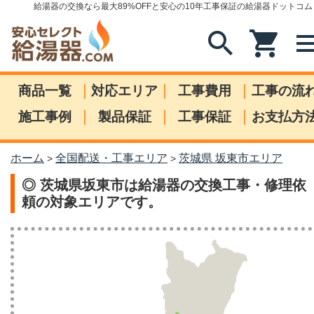
給湯器の交換なら最大89%OFFと安心の10年工事保証の給湯器ドットコム
search
shopping_cart
me
|
|
|
商品一覧
対応エリア
工事費用
工事の流
|
|
|
施工事例
製品保証
工事保証
お支払方
ホーム
全国配送・工事エリア
茨城県 坂東市エリア
>
>
◎ 茨城県坂東市は給湯器の交換工事・修理依
頼の対象エリアです。