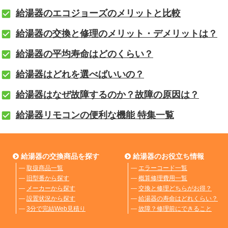
給湯器のエコジョーズのメリットと比較
給湯器の交換と修理のメリット・デメリットは？
給湯器の平均寿命はどのくらい？
給湯器はどれを選べばいいの？
給湯器はなぜ故障するのか？故障の原因は？
給湯器リモコンの便利な機能 特集一覧
給湯器の交換商品を探す
給湯器のお役立ち情報
―
取扱商品一覧
―
エラーコード一覧
―
旧型番から探す
―
概算修理費用一覧
―
メーカーから探す
―
交換と修理どちらがお得？
―
設置状況から探す
―
給湯器の寿命はどれくらい？
―
3分で完結Web見積り
―
故障？修理前にできること