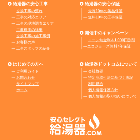
給湯器の安心工事
給湯器の安心保証
―
交換工事の流れ
―
最長10年の製品保証
―
工事の対応エリア
―
無料10年の工事保証
―
工事の現地調査エリア
―
工事費用の詳細
開催中のキャンペーン
―
交換工事の施工事例
―
ローン無金利＆1,000円割引
―
お客様の声
―
エコジョーズ無料7年保証
―
工事スタッフの紹介
はじめての方へ
給湯器ドットコムについて
―
ご利用ガイド
―
会社概要
―
お問合わせ
―
特定商取引法に基づく表記
―
サイトマップ
―
利用規約
―
ホーム
―
個人情報保護方針
―
個人情報の取り扱いについて