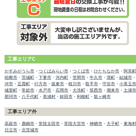
工事エリアC
かすみがうら市
・
つくばみらい市
・
つくば市
・
ひたちなか市
・
阿見
稲敷市
・
茨城町
・
下妻市
・
河内町
・
笠間市
・
牛久市
・
境町
・
結城市
河市
・
五霞町
・
行方市
・
坂東市
・
桜川市
・
取手市
・
守谷市
・
小美玉
城里町
・
常総市
・
水戸市
・
石岡市
・
大洗町
・
筑西市
・
潮来市
・
土浦
那珂市
・
八千代町
・
美浦村
・
鉾田市
・
利根町
・
龍ヶ崎市
工事エリア外
高萩市
・
鹿嶋市
・
常陸太田市
・
常陸大宮市
・
神栖市
・
大子町
・
東海
日立市
・
北茨城市