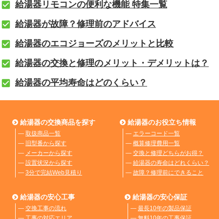
給湯器リモコンの便利な機能 特集一覧
給湯器が故障？修理前のアドバイス
給湯器のエコジョーズのメリットと比較
給湯器の交換と修理のメリット・デメリットは？
給湯器の平均寿命はどのくらい？
給湯器の交換商品を探す
給湯器のお役立ち情報
―
取扱商品一覧
―
エラーコード一覧
―
旧型番から探す
―
概算修理費用一覧
―
メーカーから探す
―
交換と修理どちらがお得？
―
設置状況から探す
―
給湯器の寿命はどれくらい？
―
3分で完結Web見積り
―
故障？修理前にできること
給湯器の安心工事
給湯器の安心保証
―
交換工事の流れ
―
最長10年の製品保証
―
工事の対応エリア
―
無料10年の工事保証