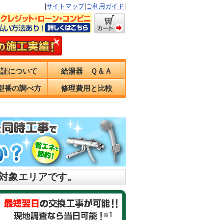
|
サイトマップ
|
ご利用ガイド
|
保証について
給湯器 Ｑ＆Ａ
型番の調べ方
修理費用と比較
の対象エリアです。