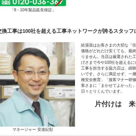
「8・10年製品延長保証」
交換工事は100社を超える工事ネットワークが誇るスタッフ
給湯器はお客さまの大切な「
価格がどれだけ安くても、最
りません。当店は厳選された
げさまで今や100社を超える
工事を担当する協力店は、経験年
いです。さらに満足せず、一
種安全教育」「接客マナー研
客さまに「まかせてよかった
日々とりくんでいます。
片付けは 来
マネージャー 安達紀彰