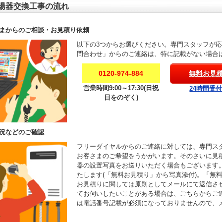
湯器交換工事の流れ
まからのご相談・お見積り依頼
以下の3つからお選びください。専門スタッフが
問合わせ」からのご連絡は、特に記載がない場合
0120-974-884
無料お見
営業時間9:00～17:30(日祝
24時間受
日をのぞく)
況などのご確認
フリーダイヤルからのご連絡に対しては、専門ス
お客さまのご希望をうかがいます。そのさいに見
器の設置写真をお送りいただく場合もございます
たします(「無料お見積り」から写真添付)。「無
お見積りに関しては原則としてメールにて返信さ
てお伺いしたいことがある場合は、ごちらからご
は電話番号記載が必須になっておりませんので、