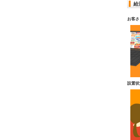
給
お客さ
設置状