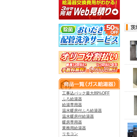
茨
工事込パック最大89%OFF
ふろ給湯器
給湯専用器
温水暖房付ふろ給湯器
温水暖房付給湯器
暖房専用器
業務用給湯器
リモコン