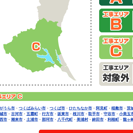
がうら市
・
つくばみらい市
・
つくば市
・
ひたちなか市
・
阿見町
・
稲敷市
・
茨
城市
・
古河市
・
五霞町
・
行方市
・
坂東市
・
桜川市
・
取手市
・
守谷市
・
小美玉
西市
・
潮来市
・
土浦市
・
那珂市
・
八千代町
・
美浦村
・
鉾田市
・
利根町
・
龍ヶ