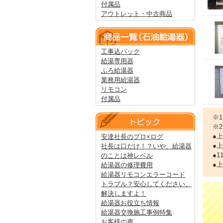
付属品
アウトレット・中古商品
工事込パック
給湯専用器
ふろ給湯器
業務用給湯器
リモコン
付属品
※
※
●
安達社長のプロ×ログ
●
社長は口だけ！？いや、給湯器
●
のことは神レベル
●
給湯器の修理費用
給湯器リモコンエラーコード
トラブル？安心してください、
解決しますよ！
給湯器お役立ち情報
給湯器交換施工事例特集
お客様の声