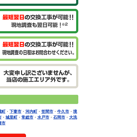
城町
・
下妻市
・
河内町
・
笠間市
・
牛久市
・
境
市
・
城里町
・
常総市
・
水戸市
・
石岡市
・
大洗
崎市