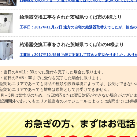
お客様からのメッセージ 近くの店舗ではないので、多少不安でしたが 
給湯器交換工事をされた茨城県つくば市のI様より
工事日：2017年11月22日 遠方の自宅の給湯器取替えでしたが、担当
給湯器交換工事をされた茨城県つくば市のN様より
工事日：2017年10月5日 迅速に対応して頂き大変助かりました。あ
1：当日のAM11：30までに受付を完了した場合に限ります。
2：前日のPM5：00までに受付を完了した場合に限ります。
上記対応エリアであっても商品の種類や設置環境によっては、お受けできない
上記対応エリアであっても離島は原則としてお受けできません。
11月～3月は繁忙期のため、当日対応または翌日対応ができない場合がござい
上記期間外であってもエリア担当者のスケジュールによっては訪問までにお時