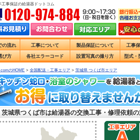
0年工事保証の給湯器ドットコム
での流れ
工事について
製品保証について
工事
選び方
各社エラーコード
設置写真の撮り方
型式・
comのHOME
>
全国配送・工事エリア
>
茨城県 つくば市エリア
 茨城県つくば市は給湯器の交換工事・修理依頼