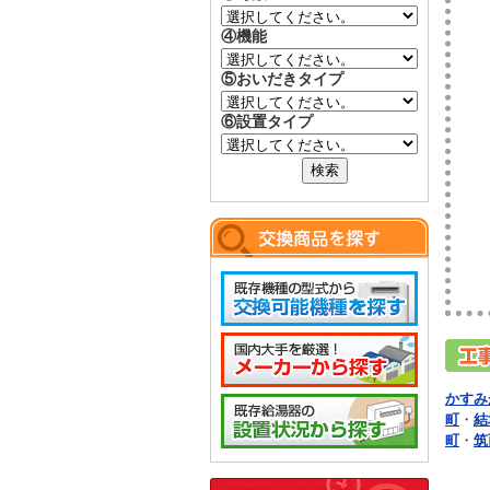
④機能
⑤おいだきタイプ
⑥設置タイプ
かすみ
町
・
結
町
・
筑