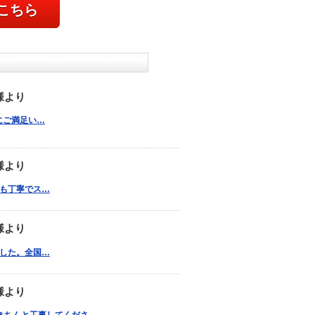
こちら
様より
りにご満足い…
様より
とても丁寧でス…
様より
りました。全国…
様より