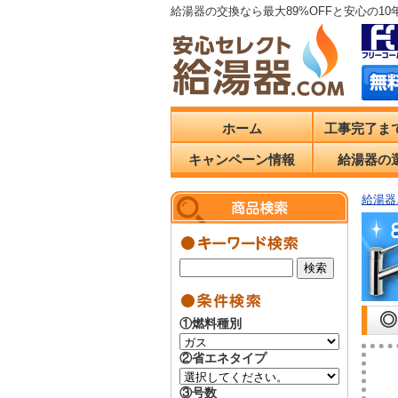
給湯器の交換なら最大89%OFFと安心の1
ホーム
工事完了ま
キャンペーン情報
給湯器の
給湯器.
◎
①燃料種別
②省エネタイプ
③号数