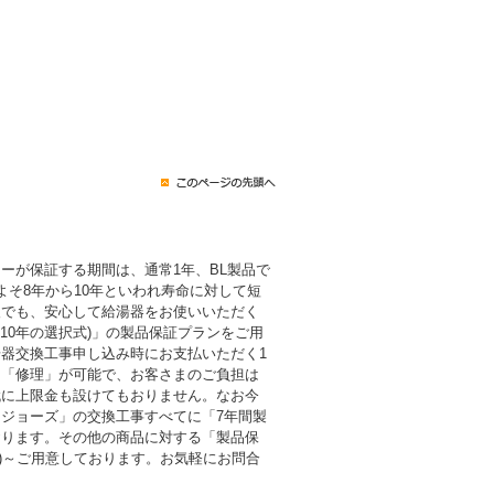
ーが保証する期間は、通常1年、BL製品で
よそ8年から10年といわれ寿命に対して短
後でも、安心して給湯器をお使いいただく
・10年の選択式)」の製品保証プランをご用
器交換工事申し込み時にお支払いただく1
も「修理」が可能で、お客さまのご負担は
代に上限金も設けてもおりません。なお今
ジョーズ」の交換工事すべてに「7年間製
おります。その他の商品に対する「製品保
税込)～ご用意しております。お気軽にお問合