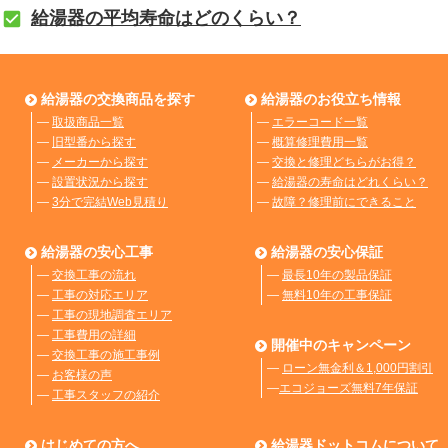
給湯器の平均寿命はどのくらい？
給湯器の交換商品を探す
給湯器のお役立ち情報
―
取扱商品一覧
―
エラーコード一覧
―
旧型番から探す
―
概算修理費用一覧
―
メーカーから探す
―
交換と修理どちらがお得？
―
設置状況から探す
―
給湯器の寿命はどれくらい？
―
3分で完結Web見積り
―
故障？修理前にできること
給湯器の安心工事
給湯器の安心保証
―
交換工事の流れ
―
最長10年の製品保証
―
工事の対応エリア
―
無料10年の工事保証
―
工事の現地調査エリア
―
工事費用の詳細
開催中のキャンペーン
―
交換工事の施工事例
―
ローン無金利＆1,000円割引
―
お客様の声
―
エコジョーズ無料7年保証
―
工事スタッフの紹介
はじめての方へ
給湯器ドットコムについて