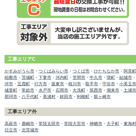
工事エリアC
かすみがうら市
・
つくばみらい市
・
つくば市
・
ひたちなか市
・
阿見
稲敷市
・
茨城町
・
下妻市
・
河内町
・
笠間市
・
牛久市
・
境町
・
結城市
河市
・
五霞町
・
行方市
・
坂東市
・
桜川市
・
取手市
・
守谷市
・
小美玉
城里町
・
常総市
・
水戸市
・
石岡市
・
大洗町
・
筑西市
・
潮来市
・
土浦
那珂市
・
八千代町
・
美浦村
・
鉾田市
・
利根町
・
龍ヶ崎市
工事エリア外
高萩市
・
鹿嶋市
・
常陸太田市
・
常陸大宮市
・
神栖市
・
大子町
・
東海
日立市
・
北茨城市