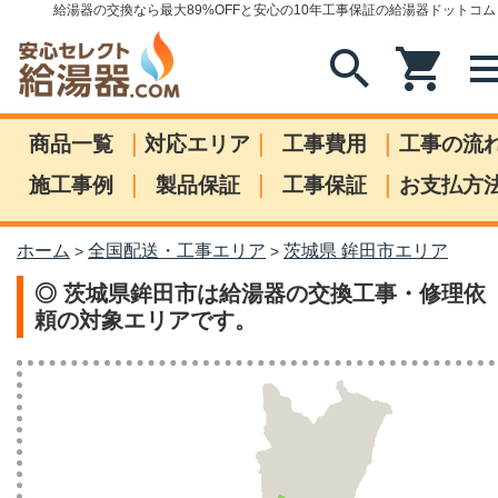
給湯器の交換なら最大89%OFFと安心の10年工事保証の給湯器ドットコム
search
shopping_cart
me
|
|
|
商品一覧
対応エリア
工事費用
工事の流
|
|
|
施工事例
製品保証
工事保証
お支払方
ホーム
全国配送・工事エリア
茨城県 鉾田市エリア
>
>
◎ 茨城県鉾田市は給湯器の交換工事・修理依
頼の対象エリアです。