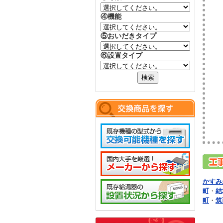
④機能
⑤おいだきタイプ
⑥設置タイプ
かすみ
町
・
結
町
・
筑