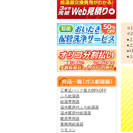
※
※
●
●
●
●
工事込パック最大89%OFF
ふろ給湯器
給湯専用器
温水暖房付ふろ給湯器
温水暖房付給湯器
暖房専用器
業務用給湯器
リモコン