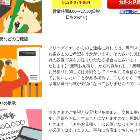
0120-974-884
無料お見
営業時間9:00～17:30(日祝
24時間受
日をのぞく)
況などのご確認
フリーダイヤルからのご連絡に対しては、専門ス
お客さまのご希望をうかがいます。そのさいに見
器の設置写真をお送りいただく場合もございます
たします(「無料お見積り」から写真添付)。「無
お見積りに関しては原則としてメールにて返信さ
てお伺いしたいことがある場合は、ごちらからご
は電話番号記載が必須になっておりませんので、
りの提示
お客さまのご要望と設置状況を踏まえ、交換工事
す。詳細をお伝えすることになりますので、原則
だきます。「無料お見積り」は必須となっており
が必須ではありません。事前に当店までおしらせ