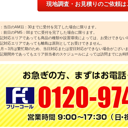
現地調査・お見積りのご依頼は
1：当日のAM11：30までに受付を完了した場合に限ります。
2：前日のPM5：00までに受付を完了した場合に限ります。
上記対応エリアであっても商品の種類や設置環境によっては、お受けできない
上記対応エリアであっても離島は原則としてお受けできません。
11月～3月は繁忙期のため、当日対応または翌日対応ができない場合がござい
上記期間外であってもエリア担当者のスケジュールによっては訪問までにお時