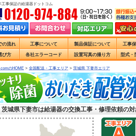
0年工事保証の給湯器ドットコム
での流れ
工事について
製品保証について
工事
選び方
各社エラーコード
設置写真の撮り方
型式・
comのHOME
>
全国配送・工事エリア
>
茨城県 下妻市エリア
 茨城県下妻市は給湯器の交換工事・修理依頼の