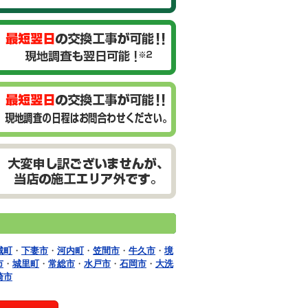
城町
・
下妻市
・
河内町
・
笠間市
・
牛久市
・
境
市
・
城里町
・
常総市
・
水戸市
・
石岡市
・
大洗
崎市