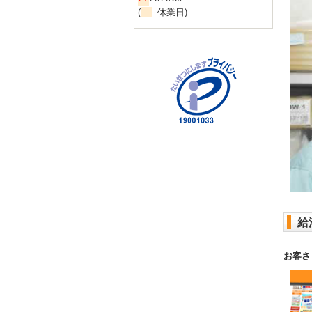
(
休業日)
給
お客さ