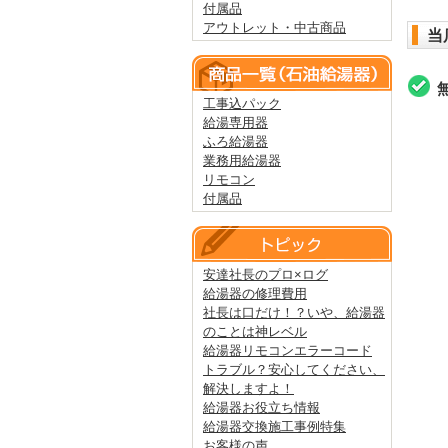
付属品
アウトレット・中古商品
当
工事込パック
給湯専用器
ふろ給湯器
業務用給湯器
リモコン
付属品
安達社長のプロ×ログ
給湯器の修理費用
社長は口だけ！？いや、給湯器
のことは神レベル
給湯器リモコンエラーコード
トラブル？安心してください、
解決しますよ！
給湯器お役立ち情報
給湯器交換施工事例特集
お客様の声