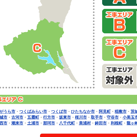
がうら市
・
つくばみらい市
・
つくば市
・
ひたちなか市
・
阿見町
・
稲敷市
・
茨
城市
・
古河市
・
五霞町
・
行方市
・
坂東市
・
桜川市
・
取手市
・
守谷市
・
小美玉
西市
・
潮来市
・
土浦市
・
那珂市
・
八千代町
・
美浦村
・
鉾田市
・
利根町
・
龍ヶ