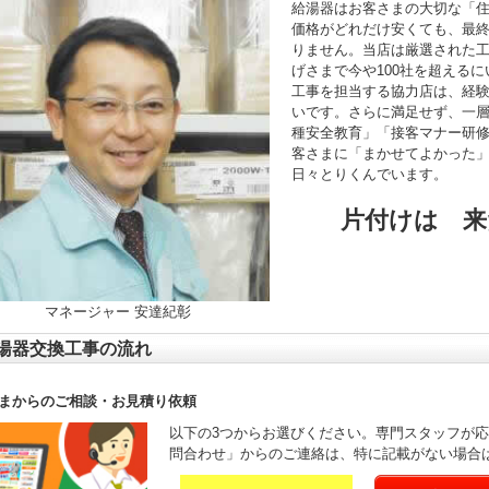
給湯器はお客さまの大切な「
価格がどれだけ安くても、最
りません。当店は厳選された
げさまで今や100社を超える
工事を担当する協力店は、経験年
いです。さらに満足せず、一
種安全教育」「接客マナー研
客さまに「まかせてよかった
日々とりくんでいます。
片付けは 来
マネージャー 安達紀彰
湯器交換工事の流れ
まからのご相談・お見積り依頼
以下の3つからお選びください。専門スタッフが
問合わせ」からのご連絡は、特に記載がない場合