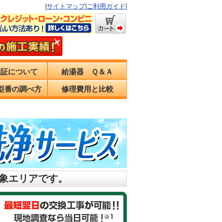
|
サイトマップ
|
ご利用ガイド
|
保証について
給湯器 Ｑ＆Ａ
型番の調べ方
修理費用と比較
対象エリアです。