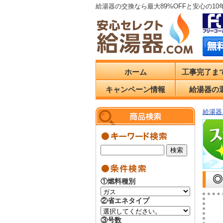
給湯器の交換なら最大89%OFFと安心の1
ホーム
工事完了ま
キャンペーン情報
給湯器の
給湯器.
◎
①燃料種別
②省エネタイプ
③号数