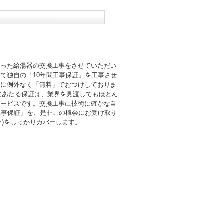
則った給湯器の交換工事をさせていただい
て独自の「10年間工事保証」を工事させ
まに例外なく「無料」でおつけしておりま
倍にあたる保証は、業界を見渡してもほとん
サービスです。交換工事に技術に確かな自
工事保証」を、是非この機会にお受け取り
0年)をしっかりカバーします。