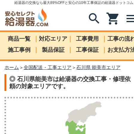
給湯器の交換なら最大89%OFFと安心の10年工事保証の給湯器ドットコム
search
shopping_cart
me
|
|
|
商品一覧
対応エリア
工事費用
工事の流
|
|
|
施工事例
製品保証
工事保証
お支払方
ホーム
全国配送・工事エリア
石川県 能美市エリア
>
>
◎ 石川県能美市は給湯器の交換工事・修理依
頼の対象エリアです。