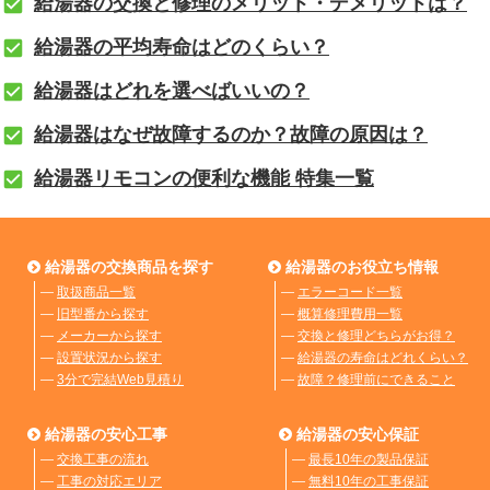
給湯器の交換と修理のメリット・デメリットは？
給湯器の平均寿命はどのくらい？
給湯器はどれを選べばいいの？
給湯器はなぜ故障するのか？故障の原因は？
給湯器リモコンの便利な機能 特集一覧
給湯器の交換商品を探す
給湯器のお役立ち情報
―
取扱商品一覧
―
エラーコード一覧
―
旧型番から探す
―
概算修理費用一覧
―
メーカーから探す
―
交換と修理どちらがお得？
―
設置状況から探す
―
給湯器の寿命はどれくらい？
―
3分で完結Web見積り
―
故障？修理前にできること
給湯器の安心工事
給湯器の安心保証
―
交換工事の流れ
―
最長10年の製品保証
―
工事の対応エリア
―
無料10年の工事保証