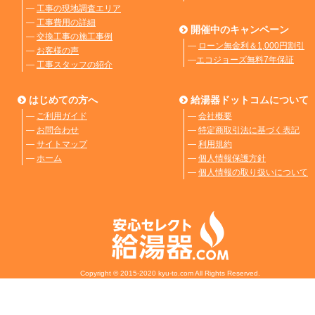
―
工事の現地調査エリア
―
工事費用の詳細
開催中のキャンペーン
―
交換工事の施工事例
―
ローン無金利＆1,000円割引
―
お客様の声
―
エコジョーズ無料7年保証
―
工事スタッフの紹介
はじめての方へ
給湯器ドットコムについて
―
ご利用ガイド
―
会社概要
―
お問合わせ
―
特定商取引法に基づく表記
―
サイトマップ
―
利用規約
―
ホーム
―
個人情報保護方針
―
個人情報の取り扱いについて
Copyright © 2015-2020 kyu-to.com All Rights Reserved.