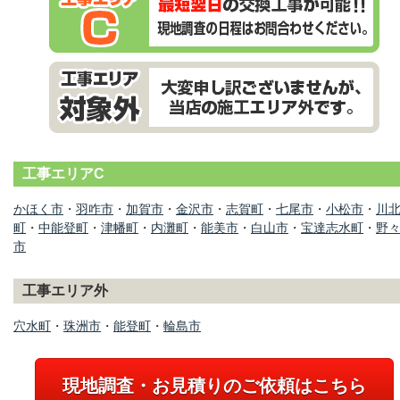
工事エリアC
かほく市
・
羽咋市
・
加賀市
・
金沢市
・
志賀町
・
七尾市
・
小松市
・
川
町
・
中能登町
・
津幡町
・
内灘町
・
能美市
・
白山市
・
宝達志水町
・
野
市
工事エリア外
穴水町
・
珠洲市
・
能登町
・
輪島市
現地調査・お見積りのご依頼はこちら