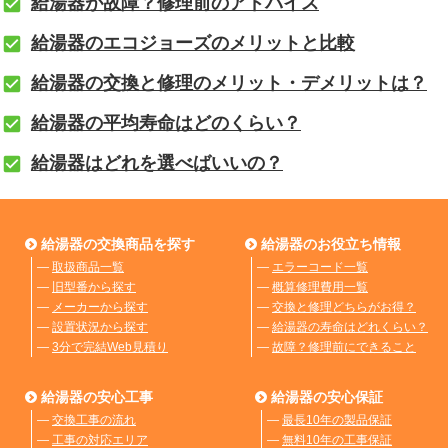
給湯器が故障？修理前のアドバイス
給湯器のエコジョーズのメリットと比較
給湯器の交換と修理のメリット・デメリットは？
給湯器の平均寿命はどのくらい？
給湯器はどれを選べばいいの？
給湯器の交換商品を探す
給湯器のお役立ち情報
―
取扱商品一覧
―
エラーコード一覧
―
旧型番から探す
―
概算修理費用一覧
―
メーカーから探す
―
交換と修理どちらがお得？
―
設置状況から探す
―
給湯器の寿命はどれくらい？
―
3分で完結Web見積り
―
故障？修理前にできること
給湯器の安心工事
給湯器の安心保証
―
交換工事の流れ
―
最長10年の製品保証
―
工事の対応エリア
―
無料10年の工事保証