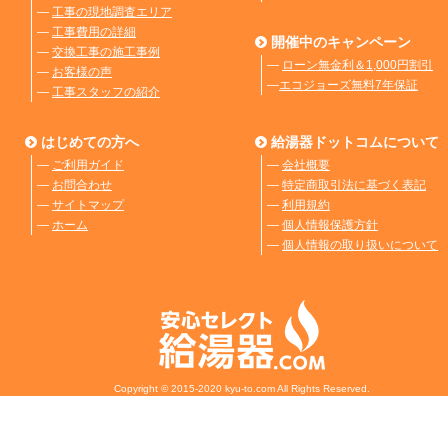
―
工事の現地調査エリア
―
工事費用の詳細
開催中のキャンペーン
―
交換工事の施工事例
―
ローン無金利＆1,000円割引
―
お客様の声
―
エコジョーズ無料7年保証
―
工事スタッフの紹介
はじめての方へ
給湯器ドットコムについて
―
ご利用ガイド
―
会社概要
―
お問合わせ
―
特定商取引法に基づく表記
―
サイトマップ
―
利用規約
―
ホーム
―
個人情報保護方針
―
個人情報の取り扱いについて
Copyright © 2015-2020 kyu-to.com All Rights Reserved.