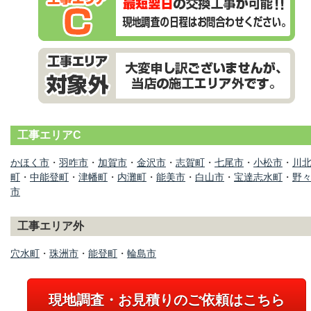
工事エリアC
かほく市
・
羽咋市
・
加賀市
・
金沢市
・
志賀町
・
七尾市
・
小松市
・
川
町
・
中能登町
・
津幡町
・
内灘町
・
能美市
・
白山市
・
宝達志水町
・
野
市
工事エリア外
穴水町
・
珠洲市
・
能登町
・
輪島市
現地調査・お見積りのご依頼はこちら