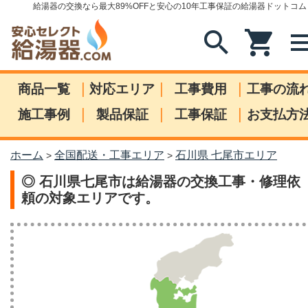
給湯器の交換なら最大89%OFFと安心の10年工事保証の給湯器ドットコム
search
shopping_cart
me
|
|
|
商品一覧
対応エリア
工事費用
工事の流
|
|
|
施工事例
製品保証
工事保証
お支払方
ホーム
全国配送・工事エリア
石川県 七尾市エリア
>
>
◎ 石川県七尾市は給湯器の交換工事・修理依
頼の対象エリアです。