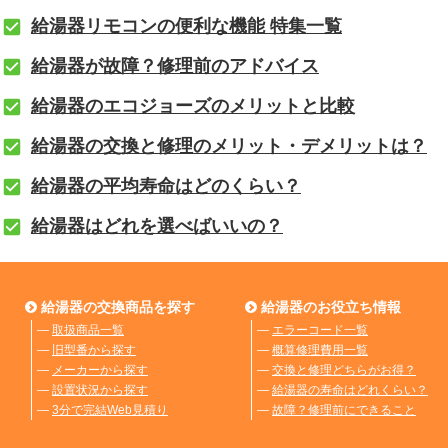
給湯器リモコンの便利な機能 特集一覧
給湯器が故障？修理前のアドバイス
給湯器のエコジョーズのメリットと比較
給湯器の交換と修理のメリット・デメリットは？
給湯器の平均寿命はどのくらい？
給湯器はどれを選べばいいの？
給湯器の交換商品を探す
給湯器のお役立ち情報
―
取扱商品一覧
―
エラーコード一覧
―
旧型番から探す
―
概算修理費用一覧
―
メーカーから探す
―
交換と修理どちらがお得？
―
設置状況から探す
―
給湯器の寿命はどれくらい？
―
3分で完結Web見積り
―
故障？修理前にできること