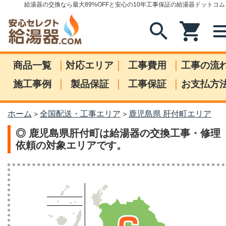
給湯器の交換なら最大89%OFFと安心の10年工事保証の給湯器ドットコム
search
shopping_cart
me
|
|
|
商品一覧
対応エリア
工事費用
工事の流
|
|
|
施工事例
製品保証
工事保証
お支払方
ホーム
全国配送・工事エリア
鹿児島県 肝付町エリア
>
>
◎ 鹿児島県肝付町は給湯器の交換工事・修理
依頼の対象エリアです。