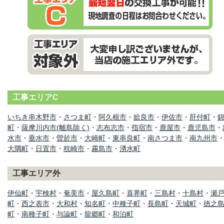
工事エリアC
いちき串木野市
・
さつま町
・
阿久根市
・
姶良市
・
伊佐市
・
肝付町
・
町
・
薩摩川内市(離島除く)
・
志布志市
・
指宿市
・
鹿屋市
・
鹿児島市
・
水市
・
垂水市
・
曽於市
・
大崎町
・
東串良町
・
南さつま市
・
南九州市
大隅町
・
日置市
・
枕崎市
・
霧島市
・
湧水町
工事エリア外
伊仙町
・
宇検村
・
奄美市
・
屋久島町
・
喜界町
・
三島村
・
十島村
・
瀬
町
・
西之表市
・
大和村
・
知名町
・
中種子町
・
長島町
・
天城町
・
徳之
町
・
南種子町
・
与論町
・
龍郷町
・
和泊町