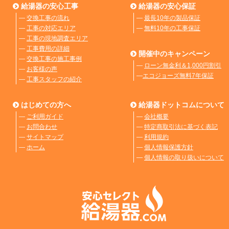
給湯器の安心工事
給湯器の安心保証
―
交換工事の流れ
―
最長10年の製品保証
―
工事の対応エリア
―
無料10年の工事保証
―
工事の現地調査エリア
―
工事費用の詳細
開催中のキャンペーン
―
交換工事の施工事例
―
ローン無金利＆1,000円割引
―
お客様の声
―
エコジョーズ無料7年保証
―
工事スタッフの紹介
はじめての方へ
給湯器ドットコムについて
―
ご利用ガイド
―
会社概要
―
お問合わせ
―
特定商取引法に基づく表記
―
サイトマップ
―
利用規約
―
ホーム
―
個人情報保護方針
―
個人情報の取り扱いについて