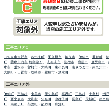
工事エリアC
いちき串木野市
・
さつま町
・
阿久根市
・
姶良市
・
伊佐市
・
肝付町
・
町
・
薩摩川内市(離島除く)
・
志布志市
・
指宿市
・
鹿屋市
・
鹿児島市
・
水市
・
垂水市
・
曽於市
・
大崎町
・
東串良町
・
南さつま市
・
南九州市
大隅町
・
日置市
・
枕崎市
・
霧島市
・
湧水町
工事エリア外
伊仙町
・
宇検村
・
奄美市
・
屋久島町
・
喜界町
・
三島村
・
十島村
・
瀬
町
・
西之表市
・
大和村
・
知名町
・
中種子町
・
長島町
・
天城町
・
徳之
町
・
南種子町
・
与論町
・
龍郷町
・
和泊町