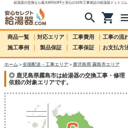
給湯器の交換なら最大89%OFFと安心の10年工事保証の給湯器ドットコム
search
shopping_cart
me
|
|
|
商品一覧
対応エリア
工事費用
工事の流
|
|
|
施工事例
製品保証
工事保証
お支払方
ホーム
全国配送・工事エリア
鹿児島県 霧島市エリア
>
>
◎ 鹿児島県霧島市は給湯器の交換工事・修理
依頼の対象エリアです。