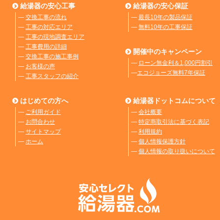
給湯器の安心工事
給湯器の安心保証
―
交換工事の流れ
―
最長10年の製品保証
―
工事の対応エリア
―
無料10年の工事保証
―
工事の現地調査エリア
―
工事費用の詳細
開催中のキャンペーン
―
交換工事の施工事例
―
ローン無金利＆1,000円割引
―
お客様の声
―
エコジョーズ無料7年保証
―
工事スタッフの紹介
はじめての方へ
給湯器ドットコムについて
―
ご利用ガイド
―
会社概要
―
お問合わせ
―
特定商取引法に基づく表記
―
サイトマップ
―
利用規約
―
ホーム
―
個人情報保護方針
―
個人情報の取り扱いについて