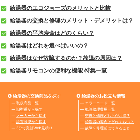
給湯器のエコジョーズのメリットと比較
給湯器の交換と修理のメリット・デメリットは？
給湯器の平均寿命はどのくらい？
給湯器はどれを選べばいいの？
給湯器はなぜ故障するのか？故障の原因は？
給湯器リモコンの便利な機能 特集一覧
給湯器の交換商品を探す
給湯器のお役立ち情報
―
取扱商品一覧
―
エラーコード一覧
―
旧型番から探す
―
概算修理費用一覧
―
メーカーから探す
―
交換と修理どちらがお得？
―
設置状況から探す
―
給湯器の寿命はどれくらい？
―
3分で完結Web見積り
―
故障？修理前にできること