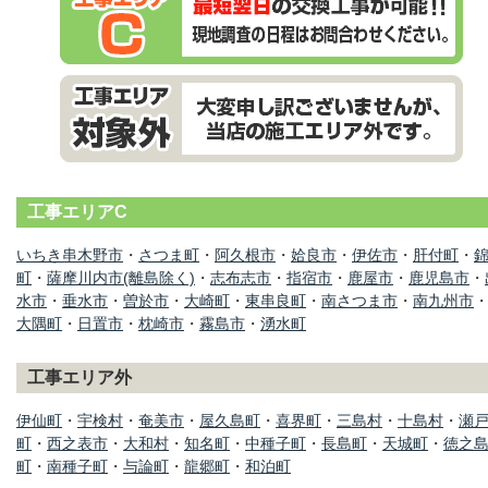
工事エリアC
いちき串木野市
・
さつま町
・
阿久根市
・
姶良市
・
伊佐市
・
肝付町
・
町
・
薩摩川内市(離島除く)
・
志布志市
・
指宿市
・
鹿屋市
・
鹿児島市
・
水市
・
垂水市
・
曽於市
・
大崎町
・
東串良町
・
南さつま市
・
南九州市
大隅町
・
日置市
・
枕崎市
・
霧島市
・
湧水町
工事エリア外
伊仙町
・
宇検村
・
奄美市
・
屋久島町
・
喜界町
・
三島村
・
十島村
・
瀬
町
・
西之表市
・
大和村
・
知名町
・
中種子町
・
長島町
・
天城町
・
徳之
町
・
南種子町
・
与論町
・
龍郷町
・
和泊町