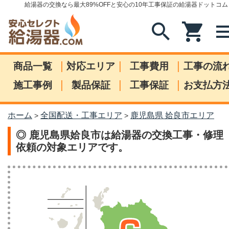
給湯器の交換なら最大89%OFFと安心の10年工事保証の給湯器ドットコム
search
shopping_cart
me
|
|
|
商品一覧
対応エリア
工事費用
工事の流
|
|
|
施工事例
製品保証
工事保証
お支払方
ホーム
全国配送・工事エリア
鹿児島県 姶良市エリア
>
>
◎ 鹿児島県姶良市は給湯器の交換工事・修理
依頼の対象エリアです。