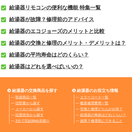
給湯器リモコンの便利な機能 特集一覧
給湯器が故障？修理前のアドバイス
給湯器のエコジョーズのメリットと比較
給湯器の交換と修理のメリット・デメリットは？
給湯器の平均寿命はどのくらい？
給湯器はどれを選べばいいの？
給湯器の交換商品を探す
給湯器のお役立ち情報
―
取扱商品一覧
―
エラーコード一覧
―
旧型番から探す
―
概算修理費用一覧
―
メーカーから探す
―
交換と修理どちらがお得？
―
設置状況から探す
―
給湯器の寿命はどれくらい？
―
3分で完結Web見積り
―
故障？修理前にできること