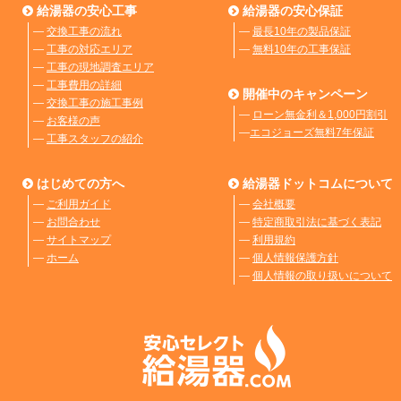
給湯器の安心工事
給湯器の安心保証
―
交換工事の流れ
―
最長10年の製品保証
―
工事の対応エリア
―
無料10年の工事保証
―
工事の現地調査エリア
―
工事費用の詳細
開催中のキャンペーン
―
交換工事の施工事例
―
ローン無金利＆1,000円割引
―
お客様の声
―
エコジョーズ無料7年保証
―
工事スタッフの紹介
はじめての方へ
給湯器ドットコムについて
―
ご利用ガイド
―
会社概要
―
お問合わせ
―
特定商取引法に基づく表記
―
サイトマップ
―
利用規約
―
ホーム
―
個人情報保護方針
―
個人情報の取り扱いについて