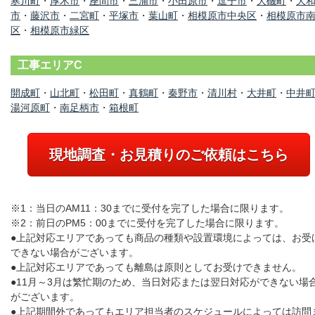
寒川町
・
厚木市
・
座間市
・
三浦市
・
小田原市
・
逗子市
・
大磯町
・
大
市
・
藤沢市
・
二宮町
・
平塚市
・
葉山町
・
相模原市中央区
・
相模原市
区
・
相模原市緑区
工事エリアC
開成町
・
山北町
・
松田町
・
真鶴町
・
秦野市
・
清川村
・
大井町
・
中井
湯河原町
・
南足柄市
・
箱根町
現地調査・お見積りのご依頼はこちら
※1：当日のAM11：30までに受付を完了した場合に限ります。
※2：前日のPM5：00までに受付を完了した場合に限ります。
●上記対応エリアであっても商品の種類や設置環境によっては、お受
できない場合がございます。
●上記対応エリアであっても離島は原則としてお受けできません。
●11月～3月は繁忙期のため、当日対応または翌日対応ができない場
がございます。
●上記期間外であってもエリア担当者のスケジュールによっては訪問