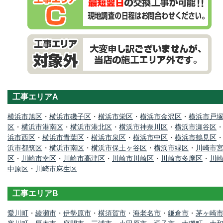
工事エリアA
横浜市旭区
・
横浜市磯子区
・
横浜市栄区
・
横浜市金沢区
・
横浜市戸
区
・
横浜市港南区
・
横浜市港北区
・
横浜市神奈川区
・
横浜市瀬谷区
浜市西区
・
横浜市青葉区
・
横浜市泉区
・
横浜市中区
・
横浜市鶴見区
浜市都筑区
・
横浜市南区
・
横浜市保土ヶ谷区
・
横浜市緑区
・
川崎市
区
・
川崎市幸区
・
川崎市高津区
・
川崎市川崎区
・
川崎市多摩区
・
川
中原区
・
川崎市麻生区
工事エリアB
愛川町
・
綾瀬市
・
伊勢原市
・
横須賀市
・
海老名市
・
鎌倉市
・
茅ヶ崎