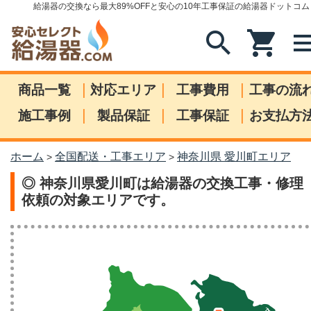
給湯器の交換なら最大89%OFFと安心の10年工事保証の給湯器ドットコム
search
shopping_cart
me
|
|
|
商品一覧
対応エリア
工事費用
工事の流
|
|
|
施工事例
製品保証
工事保証
お支払方
ホーム
全国配送・工事エリア
神奈川県 愛川町エリア
>
>
◎ 神奈川県愛川町は給湯器の交換工事・修理
依頼の対象エリアです。