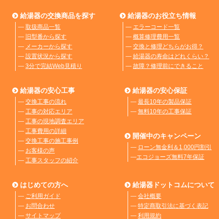
給湯器の交換商品を探す
給湯器のお役立ち情報
―
取扱商品一覧
―
エラーコード一覧
―
旧型番から探す
―
概算修理費用一覧
―
メーカーから探す
―
交換と修理どちらがお得？
―
設置状況から探す
―
給湯器の寿命はどれくらい？
―
3分で完結Web見積り
―
故障？修理前にできること
給湯器の安心工事
給湯器の安心保証
―
交換工事の流れ
―
最長10年の製品保証
―
工事の対応エリア
―
無料10年の工事保証
―
工事の現地調査エリア
―
工事費用の詳細
開催中のキャンペーン
―
交換工事の施工事例
―
ローン無金利＆1,000円割引
―
お客様の声
―
エコジョーズ無料7年保証
―
工事スタッフの紹介
はじめての方へ
給湯器ドットコムについて
―
ご利用ガイド
―
会社概要
―
お問合わせ
―
特定商取引法に基づく表記
―
サイトマップ
―
利用規約