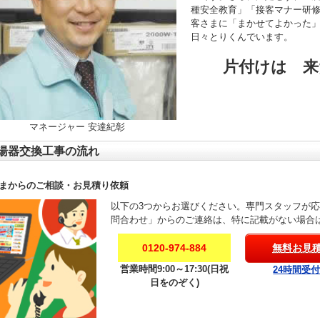
種安全教育」「接客マナー研
客さまに「まかせてよかった
日々とりくんでいます。
片付けは 来
マネージャー 安達紀彰
湯器交換工事の流れ
まからのご相談・お見積り依頼
以下の3つからお選びください。専門スタッフが
問合わせ」からのご連絡は、特に記載がない場合
0120-974-884
無料お見
営業時間9:00～17:30(日祝
24時間受
日をのぞく)