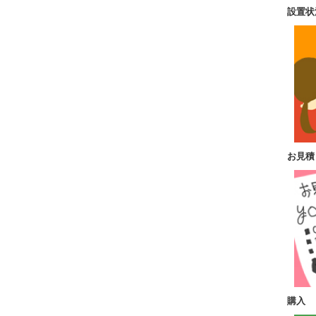
設置状
お見積
購入