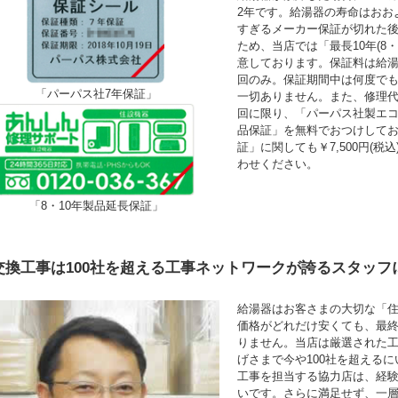
2年です。給湯器の寿命はおお
すぎるメーカー保証が切れた
ため、当店では「最長10年(8
意しております。保証料は給湯
回のみ。保証期間中は何度で
「パーパス社7年保証」
一切ありません。また、修理
回に限り、「パーパス社製エコ
品保証」を無料でおつけして
証」に関しても￥7,500円(
わせください。
「8・10年製品延長保証」
交換工事は100社を超える工事ネットワークが誇るスタッフ
給湯器はお客さまの大切な「
価格がどれだけ安くても、最
りません。当店は厳選された
げさまで今や100社を超える
工事を担当する協力店は、経験年
いです。さらに満足せず、一