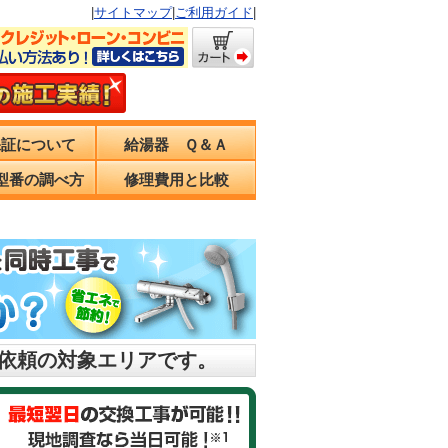
|
サイトマップ
|
ご利用ガイド
|
保証について
給湯器 Ｑ＆Ａ
型番の調べ方
修理費用と比較
理依頼の対象エリアです。