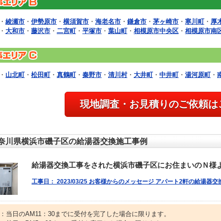
・
綾瀬市
・
伊勢原市
・
横須賀市
・
海老名市
・
鎌倉市
・
茅ヶ崎市
・
寒川町
・
厚
・
大和市
・
藤沢市
・
二宮町
・
平塚市
・
葉山町
・
相模原市中央区
・
相模原市南
・
山北町
・
松田町
・
真鶴町
・
秦野市
・
清川村
・
大井町
・
中井町
・
湯河原町
・
現地調査・お見積りのご依頼は
奈川県横浜市磯子区の給湯器交換施工事例
給湯器交換工事をされた横浜市磯子区にお住まいのＮ様
工事日： 2023/03/25 お客様からのメッセージ アパート2軒の給湯器
1：当日のAM11：30までに受付を完了した場合に限ります。