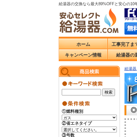
給湯器の交換なら最大89%OFFと安心の1
ホーム
工事完了ま
キャンペーン情報
給湯器の
給湯器.
◎
①燃料種別
②省エネタイプ
③号数