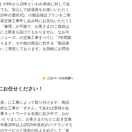
よそ8年から10年といわれ寿命に対して短
後でも、安心して給湯器をお使いいただく
・10年の選択式)」の製品保証プランをご用
器交換工事申し込み時にお支払いただく1
も「修理」が可能で、お客さまのご負担は
代に上限金も設けてもおりません。なお今
ジョーズ」の交換工事すべてに「7年間製
おります。その他の商品に対する「製品保
税込)～ご用意しております。お気軽にお問合
にお任せください！
住居」に工事によって取り付けます。商品
終的な工事が「ずさん」であれば意味があ
工事ネットワークを全国に拡大中で、おか
にいたりました。お客さまのもとに赴き交換
数20年以上(2015年現在)のベテランぞろ
層のサービスと技術の向上をめざして「各