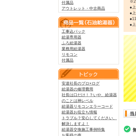
※
付属品
●
アウトレット・中古商品
●
●
●
工事込パック
給湯専用器
ふろ給湯器
業務用給湯器
リモコン
付属品
安達社長のプロ×ログ
給湯器の修理費用
社長は口だけ！？いや、給湯器
のことは神レベル
給湯器リモコンエラーコード
給湯器お役立ち情報
当
トラブル？安心してください、
解決しますよ！
給湯器交換施工事例特集
お客様の声