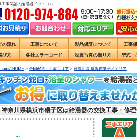
0年工事保証の給湯器ドットコム
での流れ
工事について
製品保証について
工事
選び方
各社エラーコード
設置写真の撮り方
型式・
comのHOME
>
全国配送・工事エリア
>
神奈川県 横浜市磯子区エリア
 神奈川県横浜市磯子区は給湯器の交換工事・修