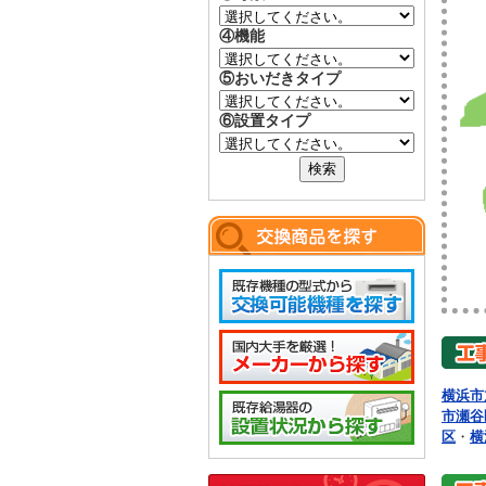
④機能
⑤おいだきタイプ
⑥設置タイプ
横浜市
市瀬谷
区
・
横