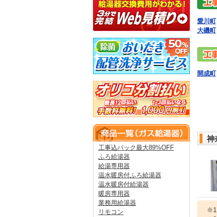
愛川町
大磯町
開成町
神
工事込パック最大89%OFF
ふろ給湯器
給湯専用器
温水暖房付ふろ給湯器
温水暖房付給湯器
暖房専用器
業務用給湯器
※
リモコン