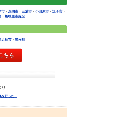
木市
・
座間市
・
三浦市
・
小田原市
・
逗子市
・
区
・
相模原市緑区
南足柄市
・
箱根町
こちら
より
交換を行った…