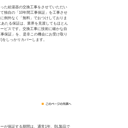
則った給湯器の交換工事をさせていただい
て独自の「10年間工事保証」を工事させ
まに例外なく「無料」でおつけしておりま
倍にあたる保証は、業界を見渡してもほとん
サービスです。交換工事に技術に確かな自
工事保証」を、是非この機会にお受け取り
0年)をしっかりカバーします。
ーが保証する期間は、通常1年、BL製品で